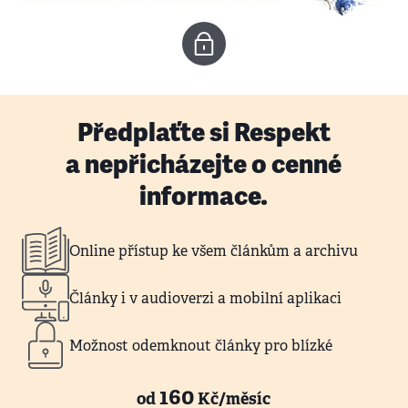
Předplaťte si Respekt
a nepřicházejte o cenné
informace.
Online přístup ke všem článkům a archivu
Články i v audioverzi a mobilní aplikaci
Možnost odemknout články pro blízké
160
od
Kč/měsíc