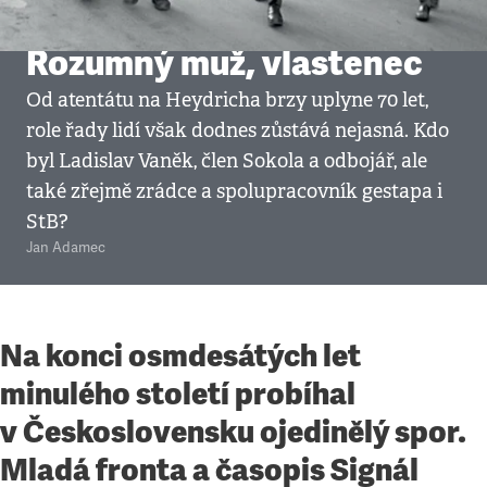
Civilizace
•
20. 5. 2012
•
10
minut
Rozumný muž, vlastenec
Od atentátu na Heydricha brzy uplyne 70 let,
role řady lidí však dodnes zůstává nejasná. Kdo
byl Ladislav Vaněk, člen Sokola a odbojář, ale
také zřejmě zrádce a spolupracovník gestapa i
StB?
Jan Adamec
Na konci osmdesátých let
minulého století probíhal
v Československu ojedinělý spor.
Mladá fronta a časopis Signál