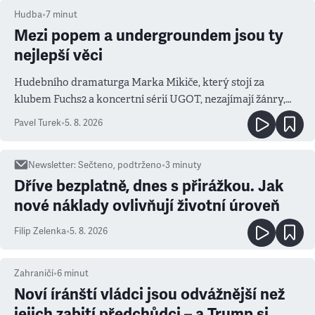
Hudba
•
7
minut
Mezi popem a undergroundem jsou ty
nejlepší věci
Hudebního dramaturga Marka Mikiče, který stojí za
klubem Fuchs2 a koncertní sérií UGOT, nezajímají žánry,
ale atmosféra
Pavel Turek
•
5. 8. 2026
Newsletter
:
Sečteno, podtrženo
•
3
minuty
Dříve bezplatně, dnes s přirážkou. Jak
nové náklady ovlivňují životní úroveň
Filip Zelenka
•
5. 8. 2026
Zahraničí
•
6
minut
Noví íránští vládci jsou odvážnější než
jejich zabití předchůdci – a Trump si