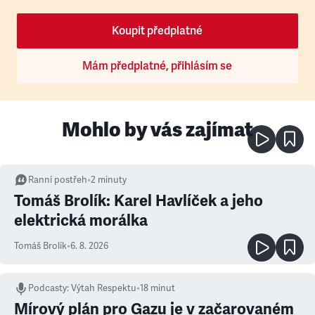
Koupit předplatné
Mám předplatné, přihlásím se
Mohlo by vás zajímat
Ranní postřeh
•
2
minuty
Tomáš Brolík: Karel Havlíček a jeho
elektrická morálka
Tomáš Brolík
•
6. 8. 2026
Podcasty
:
Výtah Respektu
•
18 minut
Mírový plán pro Gazu je v začarovaném