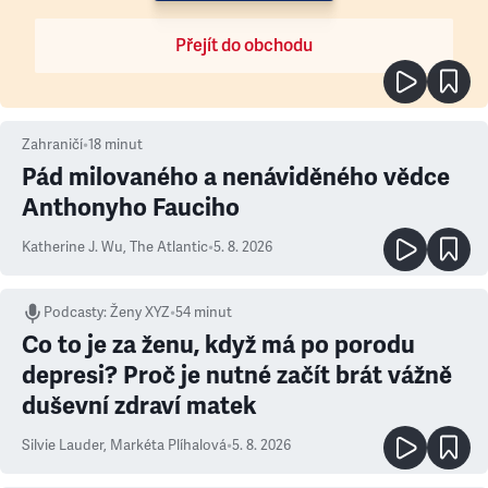
Přejít do obchodu
Zahraničí
•
18
minut
Pád milovaného a nenáviděného vědce
Anthonyho Fauciho
Katherine J. Wu
,
The Atlantic
•
5. 8. 2026
Podcasty
:
Ženy XYZ
•
54 minut
Co to je za ženu, když má po porodu
depresi? Proč je nutné začít brát vážně
duševní zdraví matek
Silvie Lauder
,
Markéta Plíhalová
•
5. 8. 2026