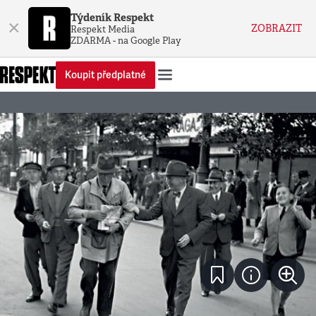
Týdeník Respekt
×
ZOBRAZIT
Respekt Media
ZDARMA - na Google Play
Koupit předplatné