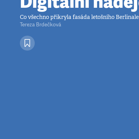
Digitální nadě
Co všechno přikryla fasáda letošního Berlinale
Tereza Brdečková