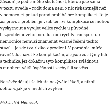
Zásadní je podle mého skutečnost, kterou jste sama
v textu uvedla – rodit doma není o nic riskantnější než
v nemocnici, pokud porod probíhá bez komplikací. To je
asi pravda, problém je však ten, že komplikace se mohou
vyskytnout a vyvíjet velice rychle u původně
bezproblémového porodu a ani rychlý transport do
nemocnice nemusí znamenat včasné řešení těchto
stavů – je zde tzv. riziko z prodlení. V porodnici může
rovněž docházet ke komplikacím, ale jsou zde týmy lidí
a technika, jež dokážou tyto komplikace zvládnout
s mnohem větší úspěšností, zachytí-li se včas.
Na závěr děkuji, že lékaře nazýváte lékaři, a nikoli
doktory, jak je v médiích zvykem.
MUDr. Vít Němeček