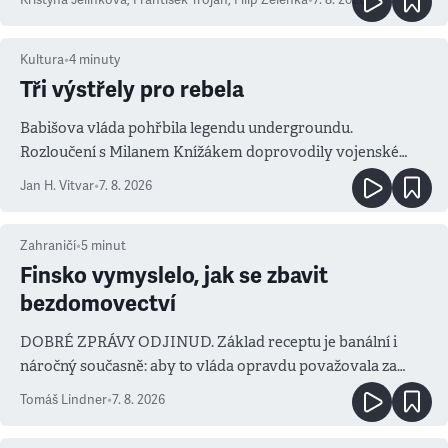
Kultura
•
4
minuty
Tři výstřely pro rebela
Babišova vláda pohřbila legendu undergroundu.
Rozloučení s Milanem Knížákem doprovodily vojenské
salvy i kritika pokrokářů
Jan H. Vitvar
•
7. 8. 2026
Zahraničí
•
5
minut
Finsko vymyslelo, jak se zbavit
bezdomovectví
DOBRÉ ZPRÁVY ODJINUD. Základ receptu je banální i
náročný současně: aby to vláda opravdu považovala za
prioritu
Tomáš Lindner
•
7. 8. 2026