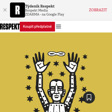
Týdeník Respekt
×
ZOBRAZIT
Respekt Media
ZDARMA - na Google Play
Koupit předplatné