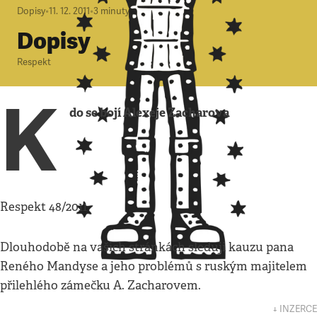
Dopisy
•
11. 12. 2011
•
3
minuty
Dopisy
Respekt
K
do se bojí Alexeje Zacharova
Respekt 48/2011
Dlouhodobě na vašich stránkách sleduji kauzu pana
Reného Mandyse a jeho problémů s ruským majitelem
přilehlého zámečku A. Zacharovem.
↓ INZERCE