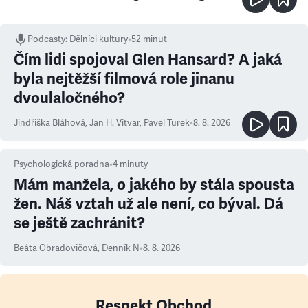
Podcasty
:
Dělníci kultury
•
52 minut
Čím lidi spojoval Glen Hansard? A jaká
byla nejtěžší filmová role jinanu
dvoulaločného?
Jindřiška Bláhová
,
Jan H. Vitvar
,
Pavel Turek
•
8. 8. 2026
Psychologická poradna
•
4
minuty
Mám manžela, o jakého by stála spousta
žen. Náš vztah už ale není, co býval. Dá
se ještě zachránit?
Beáta Obradovičová
,
Denník N
•
8. 8. 2026
Respekt Obchod