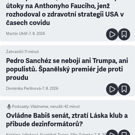
útoky na Anthonyho Fauciho, jenž
rozhodoval o zdravotní strategii USA v
časech covidu
Martin Uhlíř
•
7. 8. 2026
Zahraničí
•
11
minut
Pedro Sanchéz se nebojí ani Trumpa, ani
populistů. Španělský premiér jde proti
proudu
Dominika Perlínová
•
7. 8. 2026
Podcasty
:
Vládneme, nerušit
•
42 minut
Ovládne Babiš senát, ztratí Láska klub a
přibude dezinformátorů?
Kristýna Jelínková
,
František Trojan
,
Filip Zelenka
•
7. 8. 2026