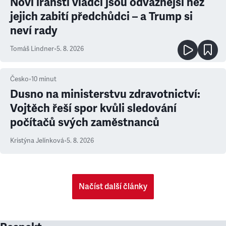
Noví íránští vládci jsou odvážnější než
jejich zabití předchůdci – a Trump si
neví rady
Tomáš Lindner
•
5. 8. 2026
Česko
•
10
minut
Dusno na ministerstvu zdravotnictví:
Vojtěch řeší spor kvůli sledování
počítačů svých zaměstnanců
Kristýna Jelínková
•
5. 8. 2026
Načíst další články