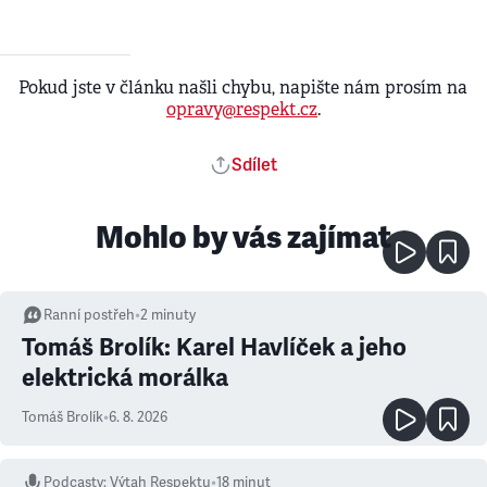
Pokud jste v článku našli chybu, napište nám prosím na
opravy@respekt.cz
.
Sdílet
Mohlo by vás zajímat
Ranní postřeh
•
2
minuty
Tomáš Brolík: Karel Havlíček a jeho
elektrická morálka
Tomáš Brolík
•
6. 8. 2026
Podcasty
:
Výtah Respektu
•
18 minut