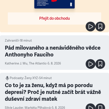
Přejít do obchodu
Zahraničí
•
18
minut
Pád milovaného a nenáviděného vědce
Anthonyho Fauciho
Katherine J. Wu
,
The Atlantic
•
5. 8. 2026
Podcasty
:
Ženy XYZ
•
54 minut
Co to je za ženu, když má po porodu
depresi? Proč je nutné začít brát vážně
duševní zdraví matek
Silvie Lauder
,
Markéta Plíhalová
•
5. 8. 2026