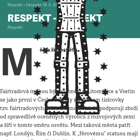
Respekt • Despekt
•
18. 9. 2011
•
1
minuta
RESPEKT - DESPEKT
Respekt
M
ěsta šíří osvětu
Fairtradová mohou být už i města. Litoměřice a Vsetín
se jako první v Česku dostaly na seznam tisícovky
tzv. fairtradových měst. To znamená, že podporují zboží
od spravedlivě oceněných výrobců z rozvojových zemí
a šíří v tomto směru osvětu. Mezi taková města patří
např. Londýn, Řím či Dublin. K „férovému“ statusu mají