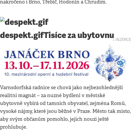
nakročeno i Brno, Třebíč, Hodonín a Chrudim.
despekt.gif
Tisíce za ubytovnu
↓ INZERCE
Varnsdorfská radnice se chová jako nejbezohlednější
realitní magnát – za nuzné bydlení v městské
ubytovně vybírá od tamních obyvatel, zejména Romů,
vysoké nájmy, které jsou běžné v Praze. Město tak místo,
aby svým občanům pomohlo, jejich nouzi ještě
prohlubuje.