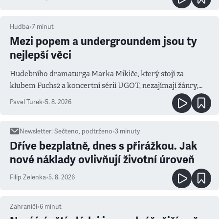
Hudba
•
7
minut
Mezi popem a undergroundem jsou ty
nejlepší věci
Hudebního dramaturga Marka Mikiče, který stojí za
klubem Fuchs2 a koncertní sérií UGOT, nezajímají žánry,
ale atmosféra
Pavel Turek
•
5. 8. 2026
Newsletter
:
Sečteno, podtrženo
•
3
minuty
Dříve bezplatně, dnes s přirážkou. Jak
nové náklady ovlivňují životní úroveň
Filip Zelenka
•
5. 8. 2026
Zahraničí
•
6
minut