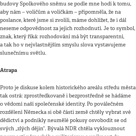
budovy Spolkového sněmu se podle mne hodí k tomu,
aby nám – voličům a voličkám – připomněla, že na
poslance, které jsme si zvolili, máme dohlížet, že i dál
neseme odpovědnost za jejich rozhodnutí. Je to symbol,
znak, který říká: rozhodování má být transparentní,
a tak ho v nejvlastnějším smyslu slova vystavujeme
slunečnímu světlu.
Atrapa
Proto je diskuse kolem historického areálu středu města
tak ostrá: zprostředkovaně i bezprostředně se hádáme
o vědomí naší společenské identity. Po poválečném
rozdělení Německa si obě části země chtěly vybrat své
dědictví a podnikly neumělé pokusy osvobodit se od
svých „zlých dějin“. Bývalá NDR chtěla vyklouznout