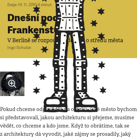
Eseje
•
14. 11. 2010
•
6
minut
Dnešní podoba
Frankensteina
V Berlíně se rozpoutala debata o středu města
Ingo Schulze
Pokud chceme odpovědět na otázku, jaké město bychom
si představovali, jakou architekturu si přejeme, musíme
vědět, co chceme a kdo jsme. Když to obrátíme, tak se
z architektury dá vyvodit, jaké zájmy se prosadily, jaký