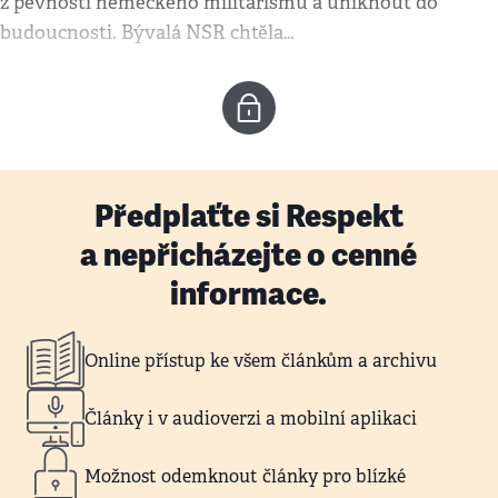
z pevnosti německého militarismu a uniknout do
budoucnosti. Bývalá NSR chtěla…
Předplaťte si Respekt
a nepřicházejte o cenné
informace.
Online přístup ke všem článkům a archivu
Články i v audioverzi a mobilní aplikaci
Možnost odemknout články pro blízké