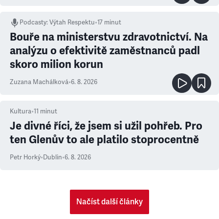
Podcasty
:
Výtah Respektu
•
17 minut
Bouře na ministerstvu zdravotnictví. Na
analýzu o efektivitě zaměstnanců padl
skoro milion korun
Zuzana Machálková
•
6. 8. 2026
Kultura
•
11
minut
Je divné říci, že jsem si užil pohřeb. Pro
ten Glenův to ale platilo stoprocentně
Petr Horký
•
Dublin
•
6. 8. 2026
Načíst další články