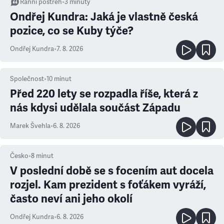
Ranní postřeh
•
3
minuty
Ondřej Kundra: Jaká je vlastně česká
pozice, co se Kuby týče?
Ondřej Kundra
•
7. 8. 2026
Společnost
•
10
minut
Před 220 lety se rozpadla říše, která z
nás kdysi udělala součást Západu
Marek Švehla
•
6. 8. 2026
Česko
•
8
minut
V poslední době se s focením aut docela
rozjel. Kam prezident s foťákem vyráží,
často neví ani jeho okolí
Ondřej Kundra
•
6. 8. 2026