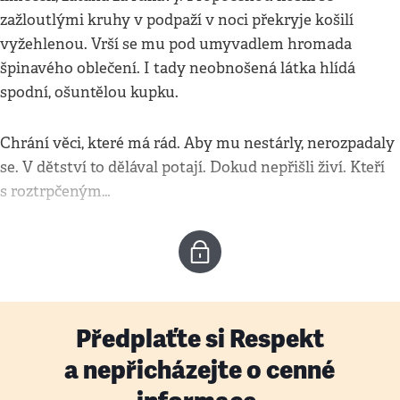
zažloutlými kruhy v podpaží v noci překryje košilí
vyžehlenou. Vrší se mu pod umyvadlem hromada
špinavého oblečení. I tady neobnošená látka hlídá
spodní, ošuntělou kupku.
Chrání věci, které má rád. Aby mu nestárly, nerozpadaly
se. V dětství to dělával potají. Dokud nepřišli živí. Kteří
s roztrpčeným…
Předplaťte si Respekt
a nepřicházejte o cenné