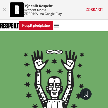
Týdeník Respekt
×
ZOBRAZIT
Respekt Media
ZDARMA - na Google Play
Koupit předplatné