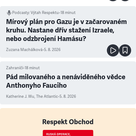
Podcasty
:
Výtah Respektu
•
18 minut
Mírový plán pro Gazu je v začarovaném
kruhu. Nastane dřív stažení Izraele,
nebo odzbrojení Hamásu?
Zuzana Machálková
•
5. 8. 2026
Zahraničí
•
18
minut
Pád milovaného a nenáviděného vědce
Anthonyho Fauciho
Katherine J. Wu
,
The Atlantic
•
5. 8. 2026
Respekt Obchod