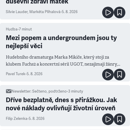
duševní zdraví matek
Silvie Lauder
,
Markéta Plíhalová
•
5. 8. 2026
Hudba
•
7
minut
Mezi popem a undergroundem jsou ty
nejlepší věci
Hudebního dramaturga Marka Mikiče, který stojí za
klubem Fuchs2 a koncertní sérií UGOT, nezajímají žánry,
ale atmosféra
Pavel Turek
•
5. 8. 2026
Newsletter
:
Sečteno, podtrženo
•
3
minuty
Dříve bezplatně, dnes s přirážkou. Jak
nové náklady ovlivňují životní úroveň
Filip Zelenka
•
5. 8. 2026