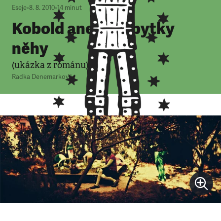
Eseje
•
8. 8. 2010
•
14
minut
Kobold aneb přebytky
něhy
(ukázka z románu)
Radka Denemarková