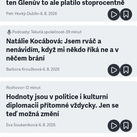
ten Glenův to ale platilo stoprocentně
Petr Horký
•
Dublin
•
6. 8. 2026
Podcasty
:
Tekutá společnost
•
39 minut
Natálie Kocábová: Jsem rváč a
nenávidím, když mi někdo říká ne a v
něčem brání
Barbora Kroužková
•
6. 8. 2026
Rozhovor
•
12
minut
Hodnoty jsou v politice i kulturní
diplomacii přítomné vždycky. Jen se
teď možná změní
Eva Soukeníková
•
6. 8. 2026