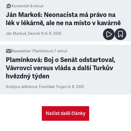
Komentář
•
8
minut
Ján Markoš: Neonacista má právo na
lék v lékárně, ale ne na místo v kavárně
Ján Markoš
,
Denník N
•
6. 8. 2026
Newsletter
:
Plamínková
•
7
minut
Plamínková: Boj o Senát odstartoval,
Vávrovci versus vláda a další Turkův
hvězdný týden
Kristýna Jelínková
,
František Trojan
•
6. 8. 2026
Načíst další články