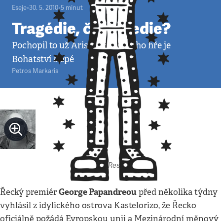
Eseje
•
30. 5. 2010
•
5
minut
Tragédie, či komedie?
Pochopil to už Aristofanes: v jeho hře je
Bohatství slepé
Petros Markaris
Autor: Respekt
George Papandreou
Řecký premiér
před několika týdny
vyhlásil z idylického ostrova Kastelorizo, že Řecko
oficiálně požádá Evropskou unii a Mezinárodní měnový