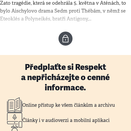
Zato tragédie, která se odehrála 5. května v Aténách, to
bylo Aischylovo drama Sedm proti Thébám, v němž se
Eteoklés a Polyneikés, bratři Antigony,…
Předplaťte si Respekt
a nepřicházejte o cenné
informace.
Online přístup ke všem článkům a archivu
Články i v audioverzi a mobilní aplikaci