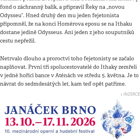
fond o záchranný balík, a připravil Řeky na „novou
Odysseu“. Hned druhý den mu jeden fejetonista
připomněl, že na konci Homérova eposu se na Ithaku
dostane jedině Odysseus. Ani jeden z jeho souputníků
cestu nepřežil.
Netrvalo dlouho a proroctví toho fejetonisty se začalo
naplňovat. První tři spolucestovatelé do Ithaky zemřeli
v jedné hořící bance v Aténách ve středu 5. května. Je to
návrat do sedmdesátých let, kam teď opět patříme.
↓ INZERCE