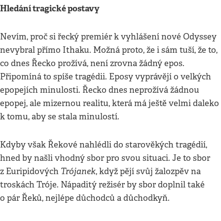
Hledání tragické postavy
Nevím, proč si řecký premiér k vyhlášení nové Odyssey
nevybral přímo Ithaku. Možná proto, že i sám tuší, že to,
co dnes Řecko prožívá, není zrovna žádný epos.
Připomíná to spíše tragédii. Eposy vyprávějí o velkých
epopejích minulosti. Řecko dnes neprožívá žádnou
epopej, ale mizernou realitu, která má ještě velmi daleko
k tomu, aby se stala minulostí.
Kdyby však Řekové nahlédli do starověkých tragédií,
hned by našli vhodný sbor pro svou situaci. Je to sbor
Trójanek
z Euripidových
, když pějí svůj žalozpěv na
troskách Tróje. Nápaditý režisér by sbor doplnil také
o pár Řeků, nejlépe důchodců a důchodkyň.