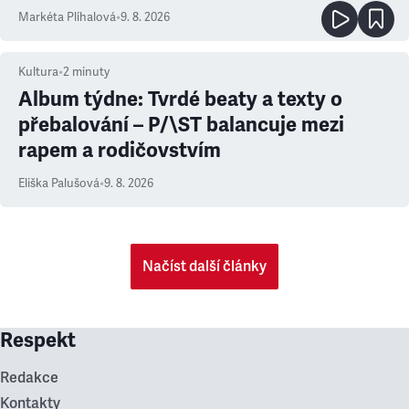
Markéta Plíhalová
•
9. 8. 2026
Kultura
•
2
minuty
Album týdne: Tvrdé beaty a texty o
přebalování – P/\ST balancuje mezi
rapem a rodičovstvím
Eliška Palušová
•
9. 8. 2026
Načíst další články
Respekt
Redakce
Kontakty