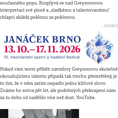
současného popu. Rozplývá se nad Greysonovou
interpretací své písně a „sladkému a talentovanému“
chlapci skládá poklonu za poklonou.
↓ INZERCE
Pokud vám tento příběh navzdory Greysonovu skutečně
okouzlujícímu talentu připadá tak trochu přemrštěný, je
to tím, že v něm zatím nepadlo jedno klíčové slovo.
Známe ho sotva pět let, ale podobných překvapení nám
za tu dobu už nadělilo více než dost. YouTube.