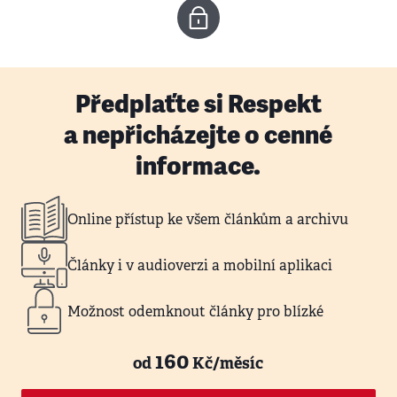
Předplaťte si Respekt
a nepřicházejte o cenné
informace.
Online přístup ke všem článkům a archivu
Články i v audioverzi a mobilní aplikaci
Možnost odemknout články pro blízké
160
od
Kč/měsíc