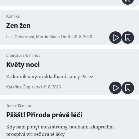
Komiks
Zen žen
Lela Geislerová
,
Martin Mach Ondřej
•
9. 8. 2026
Literatura
•
5
minut
Květy noci
Za komiksovými skladbami Laury Pérez
Kateřina Čopjaková
•
9. 8. 2026
Téma
•
13
minut
Pšššt! Příroda právě léčí
Kdy nám pobyt mezi stromy, houbami a kapradím
prospívá víc než drahé léky