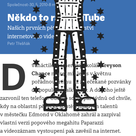
Společnost
•
30. 5. 2010
•
8
minut
Někdo to rád YouTube
Našich prvních pět let v království
internetového videa
Petr Třešňák
D
Greyson
vanáctiletý americký školák
Chance
musel mít letos v květnu
pořádnou trému už z nečekané pozvánky
do populární talk show. A do toho ještě
zazvonil ten telefon. Uběhlo sotva pár týdnů od chvíle,
kdy na oblastní pěvecké soutěži mladých talentů
v městečku Edmond v Oklahomě zahrál a zazpíval
vlastní verzi popového megahitu Paparazzi
a videozáznam vystoupení pak zavěsil na internet.