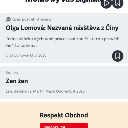
Ranní postřeh
•
3
minuty
Olga Lomová: Nezvaná návštěva z Číny
Jedna ukázka výchovné práce v zahraničí, kterou provádí
čínští akademici
Olga Lomová
•
10. 8. 2026
Komiks
Zen žen
Lela Geislerová
,
Martin Mach Ondřej
•
9. 8. 2026
Respekt Obchod