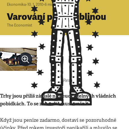
Ekonomika
•
10. 1. 2010
•
6
minut
Varování před bublinou
The Economist
Autor: Respekt
Trhy jsou příliš závislé na neudržitelných vládních
pobídkách. To se zákonitě musí změnit.
Když jsou peníze zadarmo, dostaví se pozoruhodné
účinky. Před rokem investoři panikařili a mluvilo se