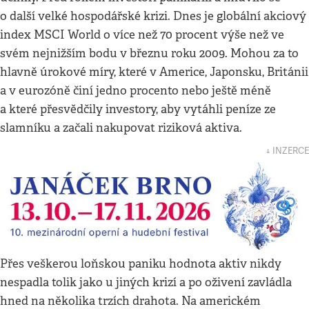
o další velké hospodářské krizi. Dnes je globální akciový
index MSCI World o více než 70 procent výše než ve
svém nejnižším bodu v březnu roku 2009. Mohou za to
hlavně úrokové míry, které v Americe, Japonsku, Británii
a v eurozóně činí jedno procento nebo ještě méně
a které přesvědčily investory, aby vytáhli peníze ze
slamníku a začali nakupovat riziková aktiva.
↓ INZERCE
Přes veškerou loňskou paniku hodnota aktiv nikdy
nespadla tolik jako u jiných krizí a po oživení zavládla
hned na několika trzích drahota. Na americkém