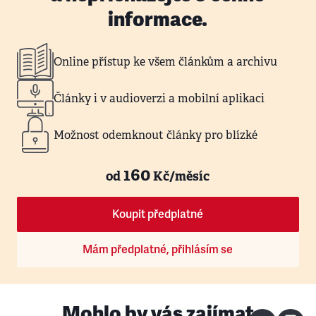
informace.
Online přístup ke všem článkům a archivu
Články i v audioverzi a mobilní aplikaci
Možnost odemknout články pro blízké
160
od
Kč/měsíc
Koupit předplatné
Mám předplatné, přihlásím se
Mohlo by vás zajímat