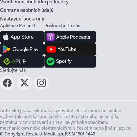
Všeobecné obchodní podmínky
Ochrana osobních údajů
Nastavení soukromí
Aplikace Respekt
Poslouchejte nás
Sledujte nás
Autorská práva vykonává vydavatel. Bez písemného svolení
vydavatele je zakázáno jakékoli užití částí nebo celku díla,
zejména rozmnožování a šíření jakýmkoli způsobem,
mechanickým nebo elektronickým, v českém nebo jiném jazyce.
© Copyright Respekt Media a.s. ISSN 1801-1446