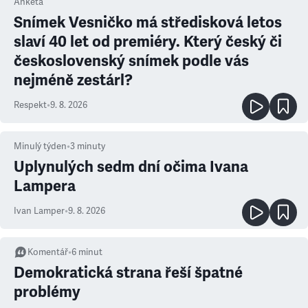
Anketa
Snímek Vesničko má středisková letos
slaví 40 let od premiéry. Který český či
československý snímek podle vás
nejméně zestárl?
Respekt
•
9. 8. 2026
Minulý týden
•
3
minuty
Uplynulých sedm dní očima Ivana
Lampera
Ivan Lamper
•
9. 8. 2026
Komentář
•
6
minut
Demokratická strana řeší špatné
problémy