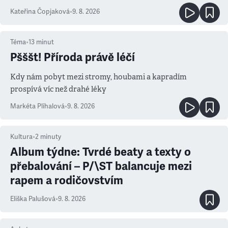
Kateřina Čopjaková
•
9. 8. 2026
Téma
•
13
minut
Pšššt! Příroda právě léčí
Kdy nám pobyt mezi stromy, houbami a kapradím
prospívá víc než drahé léky
Markéta Plíhalová
•
9. 8. 2026
Kultura
•
2
minuty
Album týdne: Tvrdé beaty a texty o
přebalování – P/\ST balancuje mezi
rapem a rodičovstvím
Eliška Palušová
•
9. 8. 2026