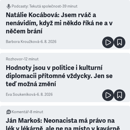
Podcasty
:
Tekutá společnost
•
39 minut
Natálie Kocábová: Jsem rváč a
nenávidím, když mi někdo říká ne a v
něčem brání
Barbora Kroužková
•
6. 8. 2026
Rozhovor
•
12
minut
Hodnoty jsou v politice i kulturní
diplomacii přítomné vždycky. Jen se
teď možná změní
Eva Soukeníková
•
6. 8. 2026
Komentář
•
8
minut
Ján Markoš: Neonacista má právo na
lék v lékárně, ale ne na místo v kavárně