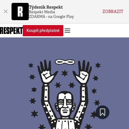
Týdeník Respekt
×
ZOBRAZIT
Respekt Media
ZDARMA - na Google Play
Koupit předplatné