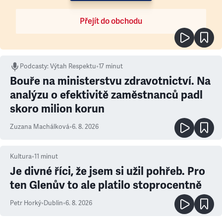
Přejít do obchodu
Podcasty
:
Výtah Respektu
•
17 minut
Bouře na ministerstvu zdravotnictví. Na
analýzu o efektivitě zaměstnanců padl
skoro milion korun
Zuzana Machálková
•
6. 8. 2026
Kultura
•
11
minut
Je divné říci, že jsem si užil pohřeb. Pro
ten Glenův to ale platilo stoprocentně
Petr Horký
•
Dublin
•
6. 8. 2026