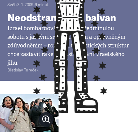
Svět
•
3. 1. 2009
•
9
minut
Neodstranitelný balvan
Izrael bombardování zahájil předminulou
sobotu s jasným, srozumitelným a oprávněným
zdůvodněním – rozbitím teroristických struktur
chce zastavit raketové ostřelování izraelského
jihu.
Břetislav Tureček