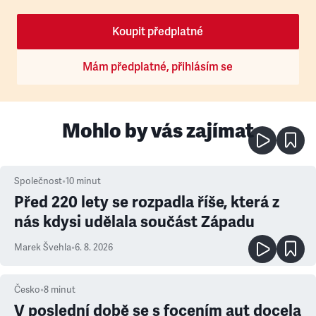
Koupit předplatné
Mám předplatné, přihlásím se
Mohlo by vás zajímat
Společnost
•
10
minut
Před 220 lety se rozpadla říše, která z
nás kdysi udělala součást Západu
Marek Švehla
•
6. 8. 2026
Česko
•
8
minut
V poslední době se s focením aut docela