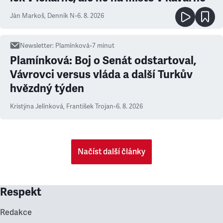
Ján Markoš
,
Denník N
•
6. 8. 2026
Newsletter
:
Plamínková
•
7
minut
Plamínková: Boj o Senát odstartoval,
Vávrovci versus vláda a další Turkův
hvězdný týden
Kristýna Jelínková
,
František Trojan
•
6. 8. 2026
Načíst další články
Respekt
Redakce