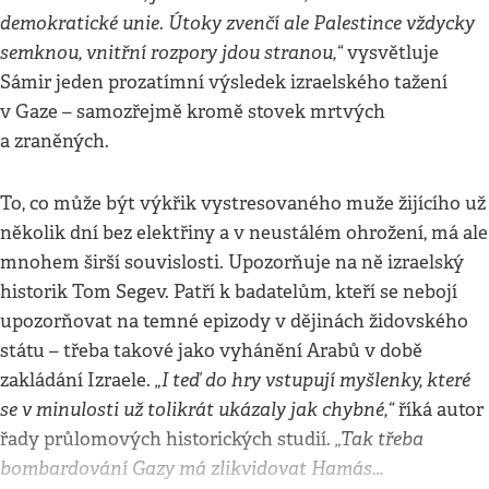
demokratické unie. Útoky zvenčí ale Palestince vždycky
semknou, vnitřní rozpory jdou stranou,“
vysvětluje
Sámir jeden prozatímní výsledek izraelského tažení
v Gaze – samozřejmě kromě stovek mrtvých
a zraněných.
To, co může být výkřik vystresovaného muže žijícího už
několik dní bez elektřiny a v neustálém ohrožení, má ale
mnohem širší souvislosti. Upozorňuje na ně izraelský
historik Tom Segev. Patří k badatelům, kteří se nebojí
upozorňovat na temné epizody v dějinách židovského
státu – třeba takové jako vyhánění Arabů v době
„I teď do hry vstupují myšlenky, které
zakládání Izraele.
se v minulosti už tolikrát ukázaly jak chybné,“
říká autor
„Tak třeba
řady průlomových historických studií.
bombardování Gazy má zlikvidovat Hamás…