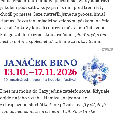
Sámirovi
Ministerskému úředníkovi palestinské vlády
je kolem padesátky. Když jsem s ním před třemi lety
chodil po městě Gaze, natrefili jsme na procesí hnutí
Hamás. Rozzuření mladíci se zelenými páskami na čele
a s kalašnikovy klusali centrem města pohřbít svého
„Pojď pryč, s těmi
kolegu zabitého izraelskou armádou.
nechci mít nic společného,“
táhl mě za rukáv Sámir.
↓ INZERCE
Dnes mu mohu do Gazy jedině zatelefonovat. Když ale
dojde na jeho vztah k Hamásu, najednou se
„Ty víš, že já
z chraplavého sluchátka žene příval slov:
Hamás nemusím, jsem členem FIDA, Palestinské