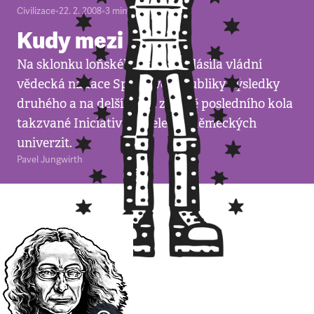
Civilizace
•
22. 2. 2008
•
3
minuty
Kudy mezi elitu
Na sklonku loňského roku vyhlásila vládní
vědecká nadace Spolkové republiky výsledky
druhého a na delší dobu zřejmě posledního kola
takzvané Iniciativy excelence německých
univerzit.
Pavel Jungwirth