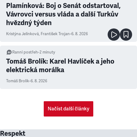
Plamínková: Boj o Senát odstartoval,
Vávrovci versus vláda a další Turkův
hvězdný týden
Kristýna Jelínková
,
František Trojan
•
6. 8. 2026
Ranní postřeh
•
2
minuty
Tomáš Brolík: Karel Havlíček a jeho
elektrická morálka
Tomáš Brolík
•
6. 8. 2026
Načíst další články
Respekt