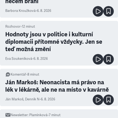
něčem brání
Barbora Kroužková
•
6. 8. 2026
Rozhovor
•
12
minut
Hodnoty jsou v politice i kulturní
diplomacii přítomné vždycky. Jen se
teď možná změní
Eva Soukeníková
•
6. 8. 2026
Komentář
•
8
minut
Ján Markoš: Neonacista má právo na
lék v lékárně, ale ne na místo v kavárně
Ján Markoš
,
Denník N
•
6. 8. 2026
Newsletter
:
Plamínková
•
7
minut