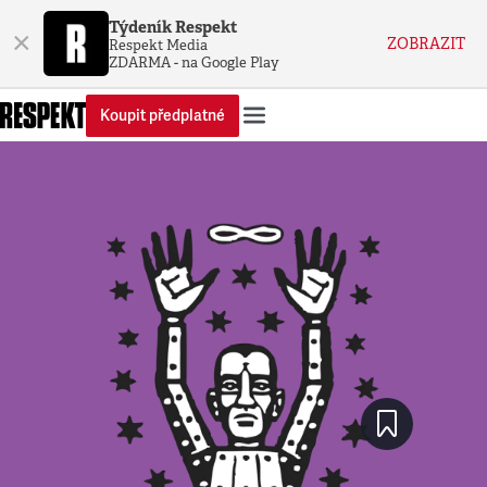
Týdeník Respekt
×
ZOBRAZIT
Respekt Media
ZDARMA - na Google Play
Koupit předplatné