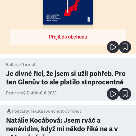
Přejít do obchodu
Kultura
•
11
minut
Je divné říci, že jsem si užil pohřeb. Pro
ten Glenův to ale platilo stoprocentně
Petr Horký
•
Dublin
•
6. 8. 2026
Podcasty
:
Tekutá společnost
•
39 minut
Natálie Kocábová: Jsem rváč a
nenávidím, když mi někdo říká ne a v