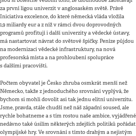
jsou si bolestně vědomi toho, že dlouhodobě zaostávají
za první ligou univerzit v anglosaském světě. Právě
Iniciativa excelence, do které německá vláda vložila
1,9 miliardy eur a z níž v rámci dvou doprovodných
programů profitují i další univerzity a vědecké ústavy,
má nastartovat návrat do světové špičky. Peníze půjdou
na modernizaci vědecké infrastruktury, na nová
profesorská místa a na prohloubení spolupráce
s dalšími pracovišti.
Počtem obyvatel je Česko zhruba osmkrát menší než
Německo, takže z jednoduchého srovnání vyplývá, že
bychom si mohli dovolit asi tak jednu elitní univerzitu.
Jsme, pravda, stále chudší než náš západní soused, ale
rychle bohatneme a s tím rostou naše ambice, vyjádřené
nedávno také úsilím některých zdejších politiků pořádat
olympijské hry. Ve srovnání s tímto drahým a nejistým