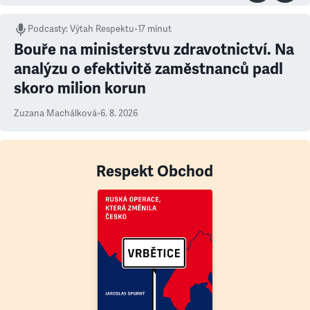
Podcasty
:
Výtah Respektu
•
17 minut
Bouře na ministerstvu zdravotnictví. Na
analýzu o efektivitě zaměstnanců padl
skoro milion korun
Zuzana Machálková
•
6. 8. 2026
Respekt Obchod