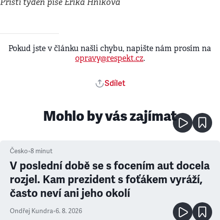
Příští týden píše Erika Hníková
Pokud jste v článku našli chybu, napište nám prosím na
opravy@respekt.cz
.
Sdílet
Mohlo by vás zajímat
Česko
•
8
minut
V poslední době se s focením aut docela
rozjel. Kam prezident s foťákem vyráží,
často neví ani jeho okolí
Ondřej Kundra
•
6. 8. 2026