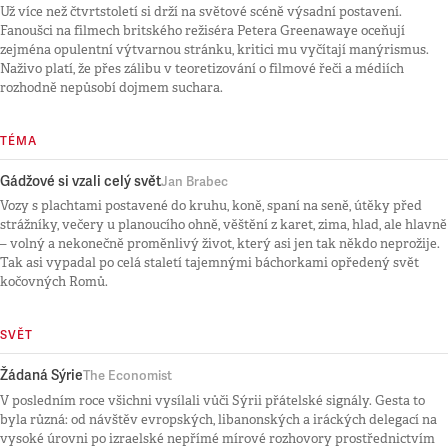
Už více než čtvrtstoletí si drží na světové scéně výsadní postavení.
Fanoušci na filmech britského režiséra Petera Greenawaye oceňují
zejména opulentní výtvarnou stránku, kritici mu vyčítají manýrismus.
Naživo platí, že přes zálibu v teoretizování o filmové řeči a médiích
rozhodně nepůsobí dojmem suchara.
TÉMA
Gádžové si vzali celý svět
Jan Brabec
Vozy s plachtami postavené do kruhu, koně, spaní na seně, útěky před
strážníky, večery u planoucího ohně, věštění z karet, zima, hlad, ale hlavně
– volný a nekonečně proměnlivý život, který asi jen tak někdo neprožije.
Tak asi vypadal po celá staletí tajemnými báchorkami opředený svět
kočovných Romů.
SVĚT
Žádaná Sýrie
The Economist
V posledním roce všichni vysílali vůči Sýrii přátelské signály. Gesta to
byla různá: od návštěv evropských, libanonských a iráckých delegací na
vysoké úrovni po izraelské nepřímé mírové rozhovory prostřednictvím