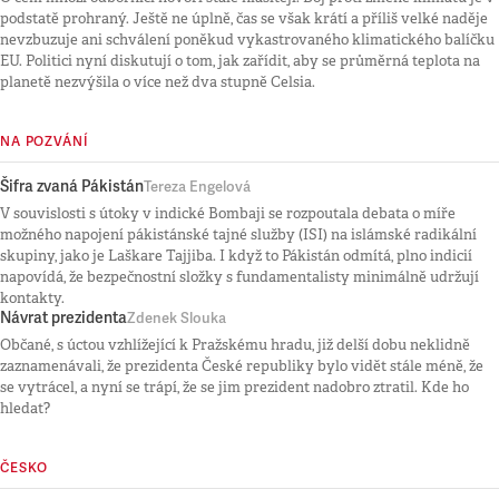
podstatě prohraný. Ještě ne úplně, čas se však krátí a příliš velké naděje
nevzbuzuje ani schválení poněkud vykastrovaného klimatického balíčku
EU. Politici nyní diskutují o tom, jak zařídit, aby se průměrná teplota na
planetě nezvýšila o více než dva stupně Celsia.
NA POZVÁNÍ
Šifra zvaná Pákistán
Tereza Engelová
V souvislosti s útoky v indické Bombaji se rozpoutala debata o míře
možného napojení pákistánské tajné služby (ISI) na islámské radikální
skupiny, jako je Laškare Tajjiba. I když to Pákistán odmítá, plno indicií
napovídá, že bezpečnostní složky s fundamentalisty minimálně udržují
kontakty.
Návrat prezidenta
Zdenek Slouka
Občané, s úctou vzhlížející k Pražskému hradu, již delší dobu neklidně
zaznamenávali, že prezidenta České republiky bylo vidět stále méně, že
se vytrácel, a nyní se trápí, že se jim prezident nadobro ztratil. Kde ho
hledat?
ČESKO