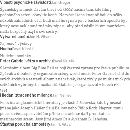
V pasti psychické závislosti
Jan Gregor
Španělský snímek Dávám ti své oči (2004) začíná tam, kde filmy
podobného ražení obvykle končí. Nervózní žena kvapně balí do tašky
několik základních věcí, budí malého syna a jen v bačkorách opouští byt,
který nese neklamné známky zápasu, aby před násilnickým manželem
našla bezpečný azyl u své sestry.
Výtvarné umění
Jan H. Vitvar
Zajímavé výstavy
Hudba
Pavel Klusák
Hudební novinky
Peter Gabriel větrá v archivu
Pavel Klusák
S letošním albem Big Blue Ball se pojí čerstvá zpráva pro české publikum.
Zpěvák a dlouholetý organizátor scény world music Peter Gabriel sáhl do
svých archivů a sestavil album z nahrávek, které zbyly po multietnických
setkáních vybraných muzikantů. Gabriel je organizoval v letech 1991–
1995.
Hledání ztraceného milence
Jan Němec
Polovina angloamerické literatury je vlastně židovská, kdo by neznal
jména jako Joseph Heller, Saul Bellow nebo Philip Roth. Naproti tomu
pouze dvěma spisovatelům přímo z Izraele se daří pronikat na
mezinárodní scénu. Jsou jimi Amos Oz a Avraham B. Jehošua.
Šťastná porucha atmosféry
Jan H. Vitvar