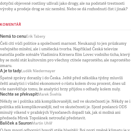
dotyční objevené rostliny užívali jako drogy, ale na podstatě trestnosti
výroby a prodeje drog se nic nemění. Nebo se dá rozhodnutí číst i jinak?
KOMENTÁŘ
Nemá to cenu
Erik Tabery
Češi cítí vůči politice a společnosti marnost. Neukazují to jen průzkumy
veřejného mínění, ale i umělecká tvorba. Například Česká televize
natočila podle scénáře Vladimíra Körnera film Lovec vodního ticha, který
by se mohl stát kultovním pro všechny ctitele naprostého, ale naprostého
zmaru.
A je to tady
Luděk Niedermayer
Špatné zprávy dorazily i do Česka. Ještě před několika týdny mluvili
čeští analytici i vládní ekonomové o růstu kolem dvou procent, dnes už
vše nasvědčuje tomu, že analytici brzy přijdou s odhady kolem nuly.
Nechte se překvapit
Marek Švehla
Někdy se i politika zdá komplikovanější, než ve skutečnosti je. Někdy se i
politika zdá komplikovanější, než ve skutečnosti je. Sjezd poslanců ODS
minulý víkend v pražských Vysočanech dopadl tak, jak si možná ani
předseda Mirek Topolánek netroufal představit.
Balíček a Sauron
Martin Uhlíř
O čem mnozí odborníci hovoří stále hlasitěji: Boj proti změně klimatu je v