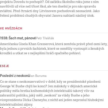
projektu Dovedu to pochopit?. Od začátku školního roku jsme s ním
navštívili už více než třicet škol, ale ten dnešní je pro nás opravdu
zvláštní. Před čtrnácti dny Litvínovem pochodovali neonacisté. Jako
řešení problémů chudých obyvatel Janova nabízeli násilný útok.
VE HVĚZDÁCH
1938: Šach mat, pánové
Petr Třešňák
Američanka Gisela Khan Gresserová, která zemřela právě před osmi lety,
byla jednou z prvních šachistek, které se osmělily vystoupit z ženských
kroužků a utkat se s nejlepšími hráči opačného pohlaví.
ESEJE
Poslední z neokonů
Ian Buruma
Co se stane s neokonzervativci v době, kdy se prezidentské působení
George W. Bushe chýlí ke konci? Jen málokdy v dějinách americké
politiky měla hrstka knihomolských intelektuálů takový vliv na
zahraniční politiku, jaký měli „neokoni“ za vlády Bushe a jeho
viceprezidenta Dicka Cheneyho, z nichž ani jeden neproslul hlubokými
intelektuálními zájmy.