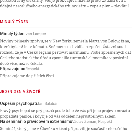
porostou ceny elektřiny. Věc je překvapivá hlavně proto, že další dva z
údajně nerozlučného energetického triumvirátu – ropa a plyn – zlevňují.
MINULÝ TÝDEN
Minulý týden
Ivan Lamper
Noviny přinesly zprávu, že v New Yorku zemřela Marta von Bulow, žena,
která byla 28 let v kómatu. Sněmovna schválila rozpočet. Ústavní soud
rozhodl, že je v Česku legální pěstovat marihuanu. Podle zpřesněných dat
Českého statistického úřadu zpomalila tuzemská ekonomika v poslední
době více, než se čekalo.
Připravujeme
Respekt
Připravujeme do příštích čísel
JEDEN DEN V ŽIVOTĚ
Úspěšní psychopati
Jan Balabán
Pravý psychopat se prý pozná podle toho, že vás při jeho projevu mrazí a
propadáte panice, i když je od vás oddělen neprůstřelným sklem.
Na semináři o pravicovém extremismu
Václav Zeman, Respekt
Seminář, který jsme v Člověku v tísni připravili, je součástí celoročního