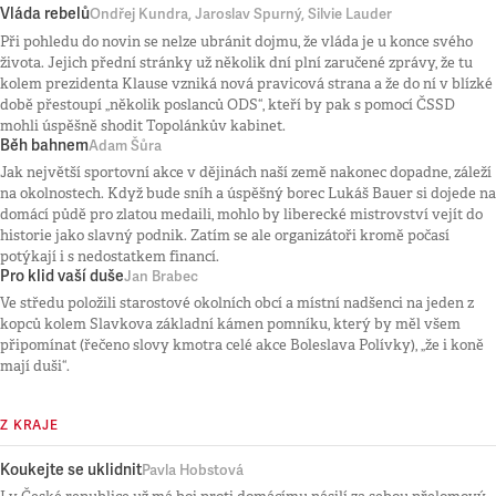
Vláda rebelů
Ondřej Kundra, Jaroslav Spurný, Silvie Lauder
Při pohledu do novin se nelze ubránit dojmu, že vláda je u konce svého
života. Jejich přední stránky už několik dní plní zaručené zprávy, že tu
kolem prezidenta Klause vzniká nová pravicová strana a že do ní v blízké
době přestoupí „několik poslanců ODS“, kteří by pak s pomocí ČSSD
mohli úspěšně shodit Topolánkův kabinet.
Běh bahnem
Adam Šůra
Jak největší sportovní akce v dějinách naší země nakonec dopadne, záleží
na okolnostech. Když bude sníh a úspěšný borec Lukáš Bauer si dojede na
domácí půdě pro zlatou medaili, mohlo by liberecké mistrovství vejít do
historie jako slavný podnik. Zatím se ale organizátoři kromě počasí
potýkají i s nedostatkem financí.
Pro klid vaší duše
Jan Brabec
Ve středu položili starostové okolních obcí a místní nadšenci na jeden z
kopců kolem Slavkova základní kámen pomníku, který by měl všem
připomínat (řečeno slovy kmotra celé akce Boleslava Polívky), „že i koně
mají duši“.
Z KRAJE
Koukejte se uklidnit
Pavla Hobstová