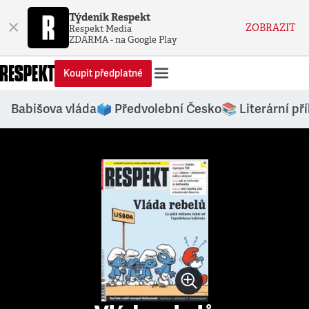
Týdeník Respekt
×
ZOBRAZIT
Respekt Media
ZDARMA - na Google Play
Koupit předplatné
Babišova vláda
🗳️ Předvolební Česko
📚 Literární př