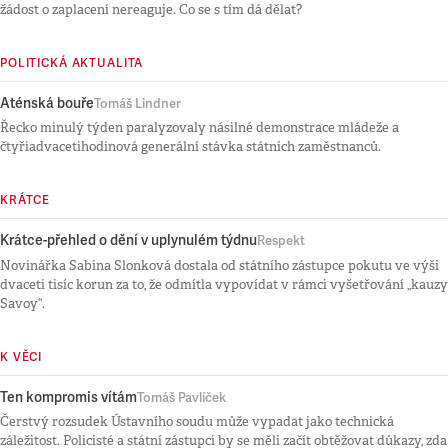
žádost o zaplacení nereaguje. Co se s tím dá dělat?
POLITICKÁ AKTUALITA
Aténská bouře
Tomáš Lindner
Řecko minulý týden paralyzovaly násilné demonstrace mládeže a
čtyřiadvacetihodinová generální stávka státních zaměstnanců.
KRÁTCE
Krátce-přehled o dění v uplynulém týdnu
Respekt
Novinářka Sabina Slonková dostala od státního zástupce pokutu ve výši
dvaceti tisíc korun za to, že odmítla vypovídat v rámci vyšetřování „kauzy
Savoy“.
K VĚCI
Ten kompromis vítám
Tomáš Pavlíček
Čerstvý rozsudek Ústavního soudu může vypadat jako technická
záležitost. Policisté a státní zástupci by se měli začít obtěžovat důkazy, zda