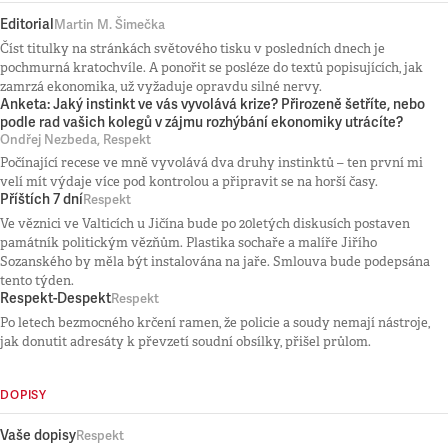
Editorial
Martin M. Šimečka
Číst titulky na stránkách světového tisku v posledních dnech je
pochmurná kratochvíle. A ponořit se posléze do textů popisujících, jak
zamrzá ekonomika, už vyžaduje opravdu silné nervy.
Anketa: Jaký instinkt ve vás vyvolává krize? Přirozeně šetříte, nebo
podle rad vašich kolegů v zájmu rozhýbání ekonomiky utrácíte?
Ondřej Nezbeda, Respekt
Počínající recese ve mně vyvolává dva druhy instinktů – ten první mi
velí mít výdaje více pod kontrolou a připravit se na horší časy.
Příštích 7 dní
Respekt
Ve věznici ve Valticích u Jičína bude po 20letých diskusích postaven
památník politickým vězňům. Plastika sochaře a malíře Jiřího
Sozanského by měla být instalována na jaře. Smlouva bude podepsána
tento týden.
Respekt-Despekt
Respekt
Po letech bezmocného krčení ramen, že policie a soudy nemají nástroje,
jak donutit adresáty k převzetí soudní obsílky, přišel průlom.
DOPISY
Vaše dopisy
Respekt