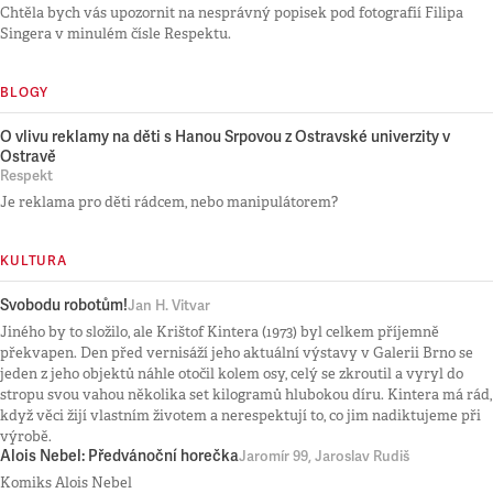
Chtěla bych vás upozornit na nesprávný popisek pod fotografií Filipa
Singera v minulém čísle Respektu.
BLOGY
O vlivu reklamy na děti s Hanou Srpovou z Ostravské univerzity v
Ostravě
Respekt
Je reklama pro děti rádcem, nebo manipulátorem?
KULTURA
Svobodu robotům!
Jan H. Vitvar
Jiného by to složilo, ale Krištof Kintera (1973) byl celkem příjemně
překvapen. Den před vernisáží jeho aktuální výstavy v Galerii Brno se
jeden z jeho objektů náhle otočil kolem osy, celý se zkroutil a vyryl do
stropu svou vahou několika set kilogramů hlubokou díru. Kintera má rád,
když věci žijí vlastním životem a nerespektují to, co jim nadiktujeme při
výrobě.
Alois Nebel: Předvánoční horečka
Jaromír 99, Jaroslav Rudiš
Komiks Alois Nebel