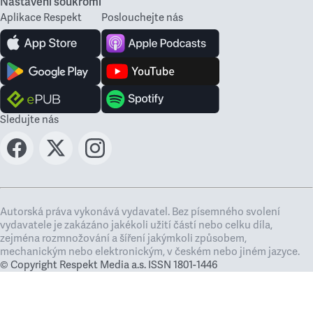
Nastavení soukromí
Aplikace Respekt
Poslouchejte nás
Sledujte nás
Autorská práva vykonává vydavatel. Bez písemného svolení
vydavatele je zakázáno jakékoli užití částí nebo celku díla,
zejména rozmnožování a šíření jakýmkoli způsobem,
mechanickým nebo elektronickým, v českém nebo jiném jazyce.
© Copyright Respekt Media a.s. ISSN 1801-1446