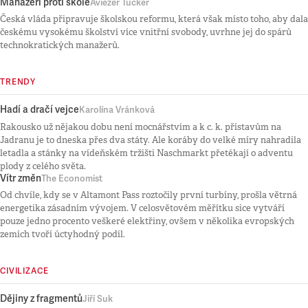
Manažeři proti škole
Aviezer Tucker
Česká vláda připravuje školskou reformu, která však místo toho, aby dala
českému vysokému školství více vnitřní svobody, uvrhne jej do spárů
technokratických manažerů.
TRENDY
Hadí a dračí vejce
Karolína Vránková
Rakousko už nějakou dobu není mocnářstvím a k c. k. přístavům na
Jadranu je to dneska přes dva státy. Ale koráby do velké míry nahradila
letadla a stánky na vídeňském tržišti Naschmarkt přetékají o adventu
plody z celého světa.
Vítr změn
The Economist
Od chvíle, kdy se v Altamont Pass roztočily první turbíny, prošla větrná
energetika zásadním vývojem. V celosvětovém měřítku sice vytváří
pouze jedno procento veškeré elektřiny, ovšem v několika evropských
zemích tvoří úctyhodný podíl.
CIVILIZACE
Dějiny z fragmentů
Jiří Suk