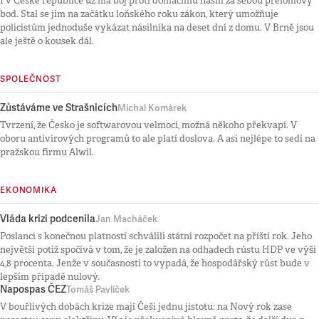
I v České republice už má boj proti domácímu násilí za sebou přelomový
bod. Stal se jím na začátku loňského roku zákon, který umožňuje
policistům jednoduše vykázat násilníka na deset dní z domu. V Brně jsou
ale ještě o kousek dál.
SPOLEČNOST
Zůstáváme ve Strašnicích
Michal Komárek
Tvrzení, že Česko je softwarovou velmocí, možná někoho překvapí. V
oboru antivirových programů to ale platí doslova. A asi nejlépe to sedí na
pražskou firmu Alwil.
EKONOMIKA
Vláda krizi podcenila
Jan Macháček
Poslanci s konečnou platností schválili státní rozpočet na příští rok. Jeho
největší potíž spočívá v tom, že je založen na odhadech růstu HDP ve výši
4,8 procenta. Jenže v současnosti to vypadá, že hospodářský růst bude v
lepším případě nulový.
Napospas ČEZ
Tomáš Pavlíček
V bouřlivých dobách krize mají Češi jednu jistotu: na Nový rok zase