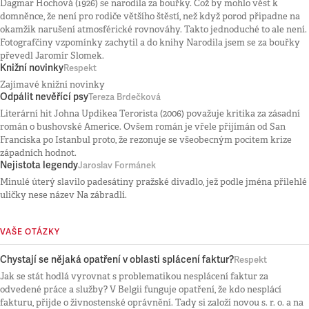
Dagmar Hochová (1926) se narodila za bouřky. Což by mohlo vést k
domněnce, že není pro rodiče většího štěstí, než když porod připadne na
okamžik narušení atmosférické rovnováhy. Takto jednoduché to ale není.
Fotografčiny vzpomínky zachytil a do knihy Narodila jsem se za bouřky
převedl Jaromír Slomek.
Knižní novinky
Respekt
Zajímavé knižní novinky
Odpálit nevěřící psy
Tereza Brdečková
Literární hit Johna Updikea Terorista (2006) považuje kritika za zásadní
román o bushovské Americe. Ovšem román je vřele přijímán od San
Franciska po Istanbul proto, že rezonuje se všeobecným pocitem krize
západních hodnot.
Nejistota legendy
Jaroslav Formánek
Minulé úterý slavilo padesátiny pražské divadlo, jež podle jména přilehlé
uličky nese název Na zábradlí.
VAŠE OTÁZKY
Chystají se nějaká opatření v oblasti splácení faktur?
Respekt
Jak se stát hodlá vyrovnat s problematikou nesplácení faktur za
odvedené práce a služby? V Belgii funguje opatření, že kdo nesplácí
fakturu, přijde o živnostenské oprávnění. Tady si založí novou s. r. o. a na