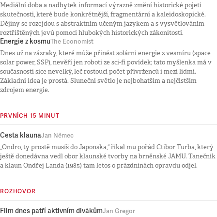
Mediální doba a nadbytek informací výrazně změní historické pojetí
skutečnosti, které bude konkrétnější, fragmentární a kaleidoskopické.
Dějiny se rozejdou s abstraktním učeným jazykem a s vysvětlováním
roztříštěných jevů pomocí hlubokých historických zákonitostí.
Energie z kosmu
The Economist
Dnes už na zázraky, které může přinést solární energie z vesmíru (space
solar power, SSP), nevěří jen roboti ze sci-fi povídek; tato myšlenka má v
současnosti sice nevelký, leč rostoucí počet přívrženců i mezi lidmi.
Základní idea je prostá. Sluneční světlo je nejbohatším a nejčistším
zdrojem energie.
PRVNÍCH 15 MINUT
Cesta klauna
Jan Němec
„Ondro, ty prostě musíš do Japonska,“ říkal mu pořád Ctibor Turba, který
ještě donedávna vedl obor klaunské tvorby na brněnské JAMU. Tanečník
a klaun Ondřej Landa (1985) tam letos o prázdninách opravdu odjel.
ROZHOVOR
Film dnes patří aktivním divákům
Jan Gregor