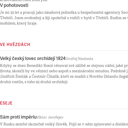
V pohotovosti
Je mi 33 let a pracuji jako zásahová jednotka u bezpečnostní agentury Sec
Třebíči. Jsem svobodný a žiji společně s rodiči v bytě v Třebíči. Budím se
mobilem, který hraje.
VE HVĚZDÁCH
Velký český lovec orchidejí 1824
Ondřej Nezbeda
Kdyby se dnes Benedikt Roezl věnoval své zálibě se stejnou vášní, jaké p
života, skončil by ve věznici nebo aspoň s mezinárodní ostudou. Podobně j
Jindřich Šmiták a Čestmír Čihalík, kteří se snažili z Nového Zélandu ilegá
druhů rostlin, z toho 93 druhů orchidejí.
ESEJE
Sám proti impériu
Viktor Jerofejev
V Rusku zemřel skutečně velký člověk. Pojil se v něm spisovatel a disident,