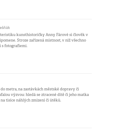
řešňák
eristiku kunsthistoričky Anny Fárové si člověk v
pomene. Stroze zařízená místnost, v níž všechno
 s fotografiemi.
u do metra, na zastávkách městské dopravy či
alou výzvou: hledá se ztracené dítě či jeho matka
 na tisíce náhlých zmizení či útěků.