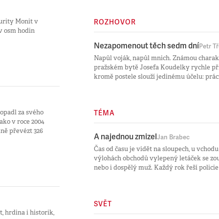
urity Monit v
ROZHOVOR
 v osm hodin
Nezapomenout těch sedm dní
Petr T
Napůl voják, napůl mnich. Známou charakt
pražském bytě Josefa Koudelky rychle při
kromě postele slouží jedinému účelu: práci
ropadl za svého
TÉMA
ako v roce 2004
lně převézt 326
A najednou zmizel
Jan Brabec
Čas od času je vidět na sloupech, u vchod
výlohách obchodů vylepený letáček se zouf
nebo i dospělý muž. Každý rok řeší policie
SVĚT
 hrdina i historik,