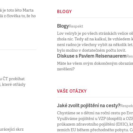
 je toto léto Marta
BLOGY
 z člověka to, že ho
Blogy
Respekt
Lov velryb je po všech stránkách velice oš
zhola nic. Tedy až na kalkul, že vzhled
není radno je všechny vybít za několik let.
bylo možno v dostatečném počtu lovit.
Diskuse s Pavlem Reisenauerem
Res
Máte ke všem svým dokončeným obrazům ste
zavěšení?
u ČT probíhat
, které otřásly
VAŠE OTÁZKY
Jaké zvolit pojištění na cesty?
Respek
Chystáme se s dětmi na roční cestu po Ev
Využíváme pojištění u VZP (dospělí) a OZP
průkazem zdravotního pojištění (EHIC), k
rácející skrz
zemích EU během přechodného pobytu. Co