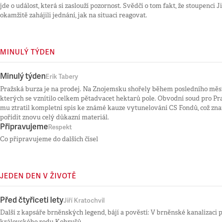
jde o událost, která si zaslouží pozornost. Svědčí o tom fakt, že stoupenci 
okamžitě zahájili jednání, jak na situaci reagovat.
MINULÝ TÝDEN
Minulý týden
Erik Tabery
Pražská burza je na prodej. Na Znojemsku shořely během posledního měsí
kterých se vznítilo celkem pětadvacet hektarů pole. Obvodní soud pro Pra
mu ztratil kompletní spis ke známé kauze vytunelování CS Fondů, což zna
pořídit znovu celý důkazní materiál.
Připravujeme
Respekt
Co připravujeme do dalších čísel
JEDEN DEN V ŽIVOTĚ
Před čtyřiceti lety
Jiří Kratochvil
Další z kapsáře brněnských legend, bájí a pověstí: V brněnské kanalizaci
královského rodu Kohryšů.