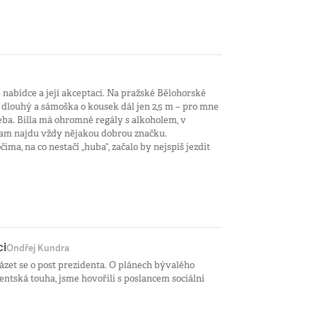
 nabídce a její akceptaci. Na pražské Bělohorské
 dlouhý a sámoška o kousek dál jen 2,5 m – pro mne
eba. Billa má ohromné regály s alkoholem, v
 tam najdu vždy nějakou dobrou značku.
ima, na co nestačí „huba“, začalo by nejspíš jezdit
ci
Ondřej Kundra
ázet se o post prezidenta. O plánech bývalého
dentská touha, jsme hovořili s poslancem sociální