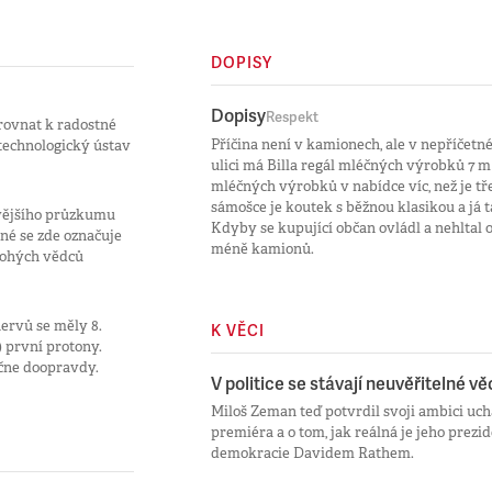
DOPISY
Dopisy
Respekt
rovnat k radostné
Příčina není v kamionech, ale v nepříčetné
iotechnologický ústav
ulici má Billa regál mléčných výrobků 7 m
mléčných výrobků v nabídce víc, než je tř
sámošce je koutek s běžnou klasikou a já
vějšího průzkumu
Kdyby se kupující občan ovládl a nehltal oč
tné se zde označuje
méně kamionů.
mnohých vědců
nervů se měly 8.
K VĚCI
 první protony.
ačne doopravdy.
V politice se stávají neuvěřitelné vě
Miloš Zeman teď potvrdil svoji ambici uch
premiéra a o tom, jak reálná je jeho prezi
demokracie Davidem Rathem.