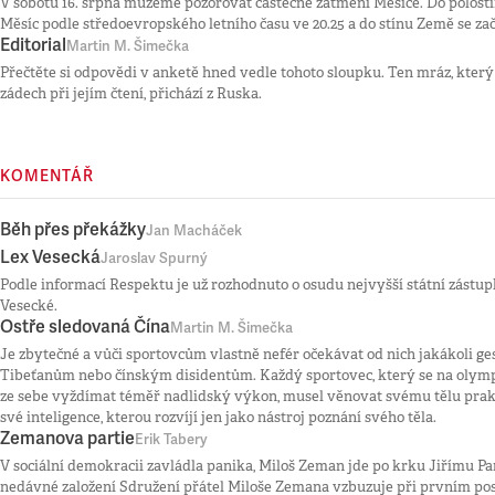
V sobotu 16. srpna můžeme pozorovat částečné zatmění Měsíce. Do polost
Měsíc podle středoevropského letního času ve 20.25 a do stínu Země se začn
Editorial
Martin M. Šimečka
Přečtěte si odpovědi v anketě hned vedle tohoto sloupku. Ten mráz, kter
zádech při jejím čtení, přichází z Ruska.
KOMENTÁŘ
Běh přes překážky
Jan Macháček
Lex Vesecká
Jaroslav Spurný
Podle informací Respektu je už rozhodnuto o osudu nejvyšší státní zást
Vesecké.
Ostře sledovaná Čína
Martin M. Šimečka
Je zbytečné a vůči sportovcům vlastně nefér očekávat od nich jakákoli g
Tibeťanům nebo čínským disidentům. Každý sportovec, který se na olymp
ze sebe vyždímat téměř nadlidský výkon, musel věnovat svému tělu prakt
své inteligence, kterou rozvíjí jen jako nástroj poznání svého těla.
Zemanova partie
Erik Tabery
V sociální demokracii zavládla panika, Miloš Zeman jde po krku Jiřímu Pa
nedávné založení Sdružení přátel Miloše Zemana vzbuzuje při prvním pos