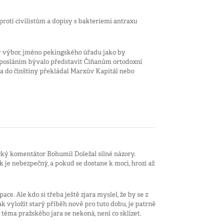
roti civilistům a dopisy s bakteriemi antraxu
ý výbor, jméno pekingského úřadu jako by
 posláním bývalo představit Číňanům ortodoxní
eba do čínštiny překládal Marxův Kapitál nebo
ký komentátor Bohumil Doležal silné názory.
 je nebezpečný, a pokud se dostane k moci, hrozí až
ace. Ale kdo si třeba ještě zjara myslel, že by se z
k vyložit starý příběh nově pro tuto dobu, je patrně
éma pražského jara se nekoná, není co sklízet.