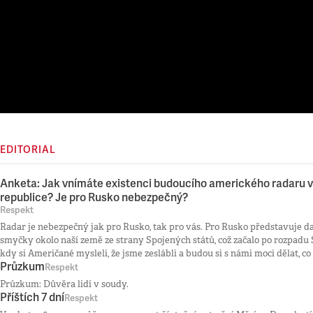
EDITORIAL
Anketa: Jak vnímáte existenci budoucího amerického radaru 
republice? Je pro Rusko nebezpečný?
Respekt
Radar je nebezpečný jak pro Rusko, tak pro vás. Pro Rusko představuje d
smyčky okolo naší země ze strany Spojených států, což začalo po rozpadu
kdy si Američané mysleli, že jsme zeslábli a budou si s námi moci dělat, co s
Průzkum
Respekt
Průzkum: Důvěra lidí v soudy.
Příštích 7 dní
Respekt