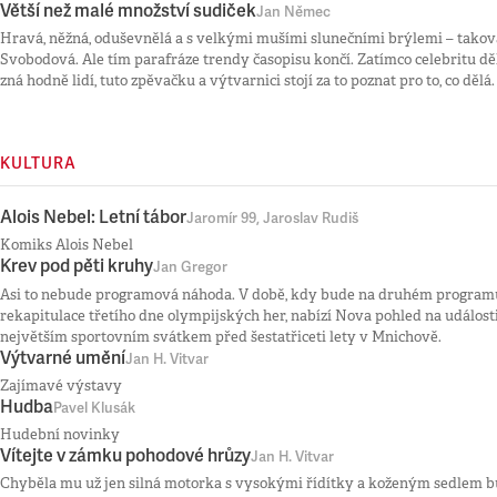
Větší než malé množství sudiček
Jan Němec
Hravá, něžná, oduševnělá a s velkými mušími slunečními brýlemi – taková
Svobodová. Ale tím parafráze trendy časopisu končí. Zatímco celebritu dělá
zná hodně lidí, tuto zpěvačku a výtvarnici stojí za to poznat pro to, co dělá.
KULTURA
Alois Nebel: Letní tábor
Jaromír 99, Jaroslav Rudiš
Komiks Alois Nebel
Krev pod pěti kruhy
Jan Gregor
Asi to nebude programová náhoda. V době, kdy bude na druhém program
rekapitulace třetího dne olympijských her, nabízí Nova pohled na události
největším sportovním svátkem před šestatřiceti lety v Mnichově.
Výtvarné umění
Jan H. Vitvar
Zajímavé výstavy
Hudba
Pavel Klusák
Hudební novinky
Vítejte v zámku pohodové hrůzy
Jan H. Vitvar
Chyběla mu už jen silná motorka s vysokými řídítky a koženým sedlem bu