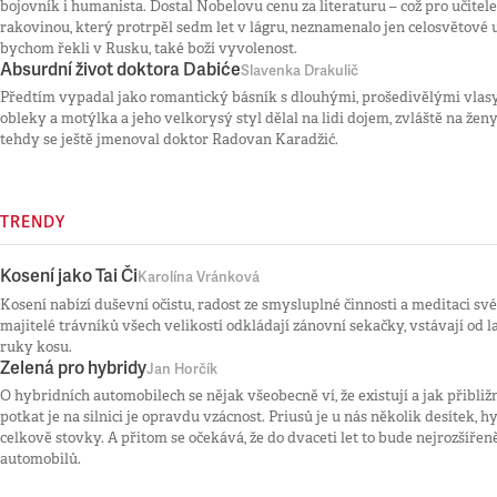
bojovník i humanista. Dostal Nobelovu cenu za literaturu – což pro učitele
rakovinou, který protrpěl sedm let v lágru, neznamenalo jen celosvětové uz
bychom řekli v Rusku, také boží vyvolenost.
Absurdní život doktora Dabiće
Slavenka Drakulič
Předtím vypadal jako romantický básník s dlouhými, prošedivělými vlasy
obleky a motýlka a jeho velkorysý styl dělal na lidi dojem, zvláště na ženy
tehdy se ještě jmenoval doktor Radovan Karadžić.
TRENDY
Kosení jako Tai Či
Karolína Vránková
Kosení nabízí duševní očistu, radost ze smysluplné činnosti a meditaci sv
majitelé trávníků všech velikostí odkládají zánovní sekačky, vstávají od 
ruky kosu.
Zelená pro hybridy
Jan Horčík
O hybridních automobilech se nějak všeobecně ví, že existují a jak přibližn
potkat je na silnici je opravdu vzácnost. Priusů je u nás několik desítek, 
celkově stovky. A přitom se očekává, že do dvaceti let to bude nejrozšířen
automobilů.