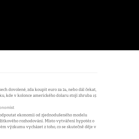
sech dovolené, zda koupit euro za 24, nebo dál čekat,
u, kde v kolonce amerického dolaru stojí zhruba 15
onomist
 odpoutat ekonomii od zjednodušeného modelu
žitkového rozhodování. Místo vytváření hypotéz o
ém výzkumu vycházet z toho, co se skutečně děje v