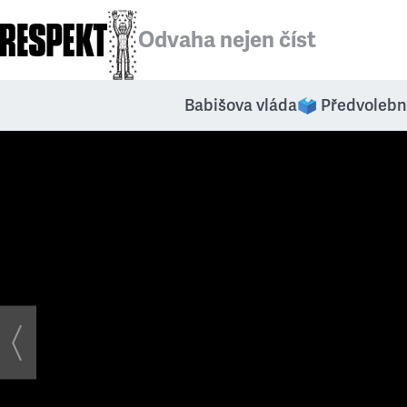
Odvaha nejen číst
Babišova vláda
🗳️ Předvolebn