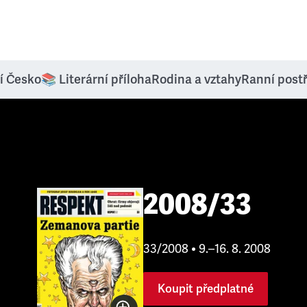
í Česko
📚 Literární příloha
Rodina a vztahy
Ranní post
2008/33
33/2008 • 9.–16. 8. 2008
Koupit předplatné