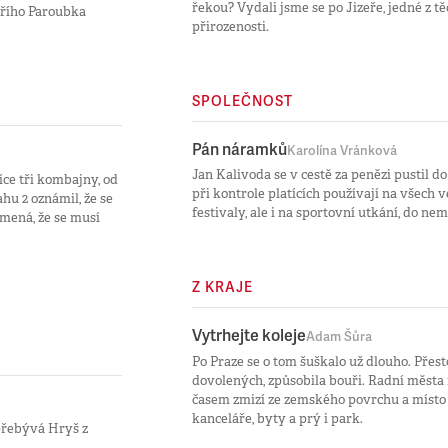
řekou? Vydali jsme se po Jizeře, jedné z t
Jiřího Paroubka
přirozenosti.
SPOLEČNOST
Pán náramků
Karolína Vránková
Jan Kalivoda se v cestě za penězi pustil d
ce tři kombajny, od
při kontrole platících používají na všech
hu 2 oznámil, že se
festivaly, ale i na sportovní utkání, do ne
mená, že se musí
Z KRAJE
Vytrhejte koleje
Adam Šůra
Po Praze se o tom šuškalo už dlouho. Přes
dovolených, způsobila bouři. Radní města 
časem zmizí ze zemského povrchu a místo n
kanceláře, byty a prý i park.
 přebývá Hryš z