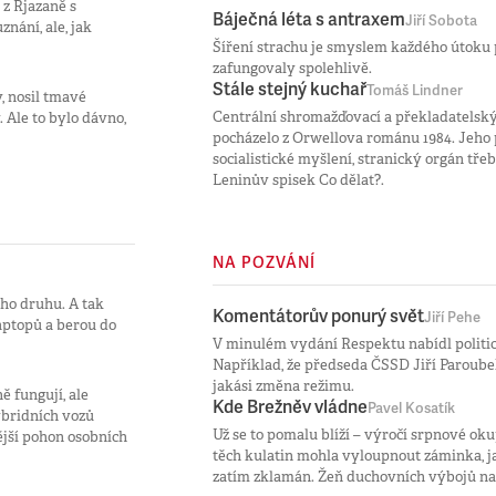
 z Rjazaně s
Báječná léta s antraxem
Jiří Sobota
nání, ale, jak
Šíření strachu je smyslem každého útoku p
zafungovaly spolehlivě.
Stále stejný kuchař
Tomáš Lindner
, nosil tmavé
Centrální shromažďovací a překladatelsk
. Ale to bylo dávno,
pocházelo z Orwellova románu 1984. Jeho
socialistické myšlení, stranický orgán tř
Leninův spisek Co dělat?.
NA POZVÁNÍ
ého druhu. A tak
Komentátorův ponurý svět
Jiří Pehe
laptopů a berou do
V minulém vydání Respektu nabídl politic
Například, že předseda ČSSD Jiří Paroubek
jakási změna režimu.
ě fungují, ale
Kde Brežněv vládne
Pavel Kosatík
hybridních vozů
Už se to pomalu blíží – výročí srpnové okup
ější pohon osobních
těch kulatin mohla vyloupnout záminka, ja
zatím zklamán. Žeň duchovních výbojů na t