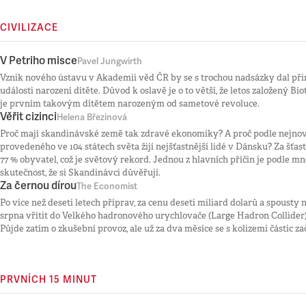
CIVILIZACE
V Petriho misce
Pavel Jungwirth
Vznik nového ústavu v Akademii věd ČR by se s trochou nadsázky dal při
události narození dítěte. Důvod k oslavě je o to větší, že letos založený B
je prvním takovým dítětem narozeným od sametové revoluce.
Věřit cizinci
Helena Březinová
Proč mají skandinávské země tak zdravé ekonomiky? A proč podle nejno
provedeného ve 104 státech světa žijí nejšťastnější lidé v Dánsku? Za šťas
77 % obyvatel, což je světový rekord. Jednou z hlavních příčin je podle 
skutečnost, že si Skandinávci důvěřují.
Za černou dírou
The Economist
Po více než deseti letech příprav, za cenu deseti miliard dolarů a spousty 
srpna vřítit do Velkého hadronového urychlovače (Large Hadron Collider)
Půjde zatím o zkušební provoz, ale už za dva měsíce se s kolizemi částic z
PRVNÍCH 15 MINUT