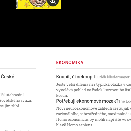
EKONOMIKA
v České
Koupit, či nekoupit
Luděk Niedermayer
Ještě větší dilema než typická otázka v ča
vyvolává pohled na řádek kurzovního lístk
alší utahování
korun.
 Sovětského svazu,
Potřebují ekonomové mozek?
The Ec
e jim zlíbí.
Noví neuroekonomové zahlédli cestu, jak
racionálního, sebestředného, maximálně u
Homo economicus by mohli napříště ve sv
hlavě Homo sapiens