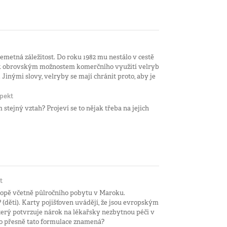
emetná záležitost. Do roku 1982 mu nestálo v cestě
em k obrovským možnostem komerčního využití velryb
 Jinými slovy, velryby se mají chránit proto, aby je
pekt
jný vztah? Projeví se to nějak třeba na jejich
t
ropě včetně půlročního pobytu v Maroku.
 (děti). Karty pojišťoven uvádějí, že jsou evropským
terý potvrzuje nárok na lékařsky nezbytnou péči v
 přesně tato formulace znamená?