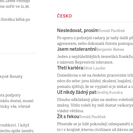
ínu Země vstoupí
e nořit ve 21.36.
ČESKO
ý člověku běhá po
Nesledovat, prosím
Tomáš Pavlíček
Po sporu o policejní radary je tady další př
agresorem, nebo dokonalá čistota postupu, 
Jsem netolerantní
Benjamin Bebee
Jeden z nejdůležitějších teoretiků frankf
s názvem Represivní tolerance.
Třetí kariéra
Silvie Lauder
Donedávna o ně na českém pracovním trhu 
upkyně Renaty
něco do sebe: jsou klidní, zkušení, loajáln
pomalu zjišťují, že se vyplatí si je získat a
Už nikdy žádný pat
Ondřej Kundra
esta podpory
Dlouho odkládaný plán na změnu volebního
iádu dostal, musel
změny. Vítěz voleb by měl dostat velkorys
icky vše, včetně
vládní většinu.
Žít s řekou
Tomáš Pavlíček
Přestože se je lidé pokoušejí odnepaměti sp
roubkovi. I když
to i v krajině, kterou civilizace už dávno 
lechu spíše úsměv,