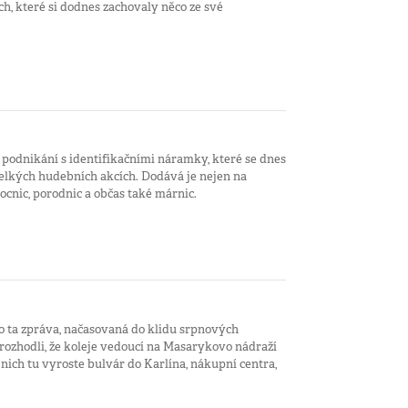
ěch, které si dodnes zachovaly něco ze své
o podnikání s identifikačními náramky, které se dnes
 velkých hudebních akcích. Dodává je nejen na
mocnic, porodnic a občas také márnic.
to ta zpráva, načasovaná do klidu srpnových
rozhodli, že koleje vedoucí na Masarykovo nádraží
ich tu vyroste bulvár do Karlína, nákupní centra,