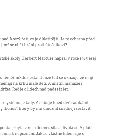
ípad, který řeší, co je důležitější. Je to ochrana před
jímž se oběť brání proti útočníkovi?
urtské školy Herbert Marcuse napsal v roce 1965 esej
téměř nikdo nestál. Jenže teď se ukazuje, že mají
í, nemají na krku malé děti. A místní manažeři
 udržet. Řeč je o lidech nad padesát let.
 systému je tady. A slibuje hned dvě radikální
ý „bonus“, který by mu umožnil snadněji sestavit
outat, zbyla v nich dodnes síla a divokost. A platí
změnila k nepoznání. Jak se vlastně lidem žije s