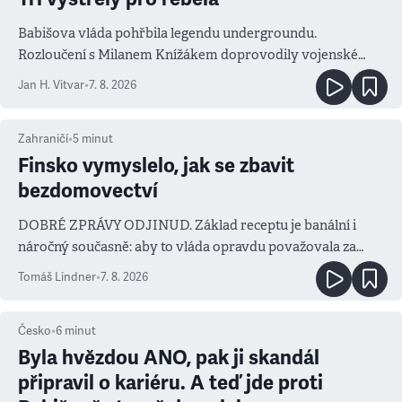
Babišova vláda pohřbila legendu undergroundu.
Rozloučení s Milanem Knížákem doprovodily vojenské
salvy i kritika pokrokářů
Jan H. Vitvar
•
7. 8. 2026
Zahraničí
•
5
minut
Finsko vymyslelo, jak se zbavit
bezdomovectví
DOBRÉ ZPRÁVY ODJINUD. Základ receptu je banální i
náročný současně: aby to vláda opravdu považovala za
prioritu
Tomáš Lindner
•
7. 8. 2026
Česko
•
6
minut
Byla hvězdou ANO, pak ji skandál
připravil o kariéru. A teď jde proti