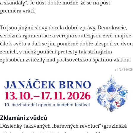
a skandály“. Je dost dobře možné, že se na post
premiéra vrátí.
To jsou jinými slovy docela dobré zprávy. Demokracie,
seriózní argumentace a veřejná soutěž jsou živé, mají se
čile k světu a daří se jim poměrně dobře alespoň ve dvou
zemích, v nichž pouliční protesty tak strhujícím
způsobem zvítězily nad postsovětskou špatnou vládou.
↓ INZERCE
Zklamání z vůdců
Důsledky takzvaných „barevných revolucí“ (gruzínská