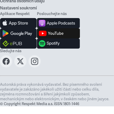
Ochrana osobních údajů
Nastavení soukromí
Aplikace Respekt
Poslouchejte nás
Sledujte nás
Autorská práva vykonává vydavatel. Bez písemného svolení
vydavatele je zakázáno jakékoli užití částí nebo celku díla,
zejména rozmnožování a šíření jakýmkoli způsobem,
mechanickým nebo elektronickým, v českém nebo jiném jazyce.
© Copyright Respekt Media a.s. ISSN 1801-1446