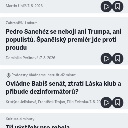
Martin Uhlíř
•
7. 8. 2026
Zahraničí
•
11
minut
Pedro Sanchéz se nebojí ani Trumpa, ani
populistů. Španělský premiér jde proti
proudu
Dominika Perlínová
•
7. 8. 2026
Podcasty
:
Vládneme, nerušit
•
42 minut
Ovládne Babiš senát, ztratí Láska klub a
přibude dezinformátorů?
Kristýna Jelínková
,
František Trojan
,
Filip Zelenka
•
7. 8. 2026
Kultura
•
4
minuty
Tři výstřely pro rebela