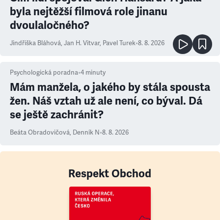
byla nejtěžší filmová role jinanu
dvoulaločného?
Jindřiška Bláhová
,
Jan H. Vitvar
,
Pavel Turek
•
8. 8. 2026
Psychologická poradna
•
4
minuty
Mám manžela, o jakého by stála spousta
žen. Náš vztah už ale není, co býval. Dá
se ještě zachránit?
Beáta Obradovičová
,
Denník N
•
8. 8. 2026
Respekt Obchod