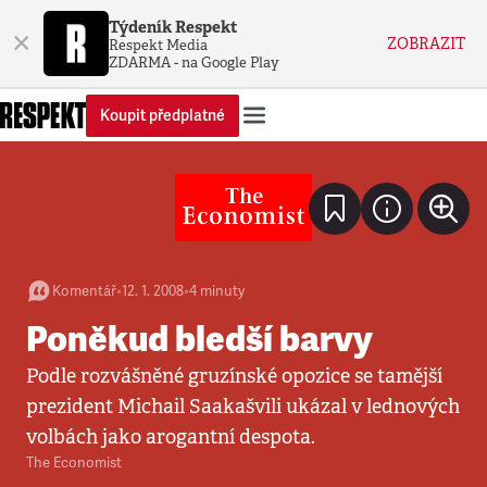
Týdeník Respekt
×
ZOBRAZIT
Respekt Media
ZDARMA - na Google Play
Koupit předplatné
Komentář
•
12. 1. 2008
•
4
minuty
Poněkud bledší barvy
Podle rozvášněné gruzínské opozice se tamější
prezident Michail Saakašvili ukázal v lednových
volbách jako arogantní despota.
The Economist