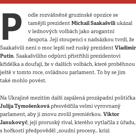
P
odle rozvášněné gruzínské opozice se
Michail Saakašvili
tamější prezident
ukázal
v lednových volbách jako arogantní
despota. Její stoupenci s nadsázkou tvrdí, že
Vladimir
Saakašvili není o moc lepší než ruský prezident
Putin
. Saakašviliho odpůrci přistřihli prezidentovi
křidélka a doufají, že v dalších volbách, které proběhnou
ještě v tomto roce, ovládnou parlament. To by se jim
také mohlo povést.
Na Ukrajině mezitím další zapálená prozápadní politička
Julija Tymošenková
přesvědčila velmi vyrovnaný
Viktor
parlament, aby ji znovu zvolil premiérkou.
Janukovyč
, její proruský rival, kterého vytlačila z úřadu,
s hořkostí předpověděl „soudní procesy… krizi