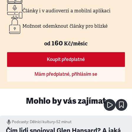
Články i v audioverzi a mobilní aplikaci
Možnost odemknout články pro blízké
160
od
Kč/měsíc
Koupit předplatné
Mám předplatné, přihlásím se
Mohlo by vás zajímat
Podcasty
:
Dělníci kultury
•
52 minut
Čím lidi spojoval Glen Hansard? A jaká