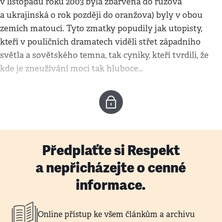
v listopadu roku 2003 byla zbarvena do růžova
a ukrajinská o rok později do oranžova) byly v obou
zemích matoucí. Tyto zmatky popudily jak utopisty,
kteří v pouličních dramatech viděli střet západního
světla a sovětského temna, tak cyniky, kteří tvrdili, že
kde je zneužívání moci tak hluboce…
Předplaťte si Respekt
a nepřicházejte o cenné
informace.
Online přístup ke všem článkům a archivu