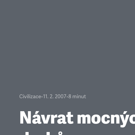
Civilizace
•
11. 2. 2007
•
8
minut
Návrat mocný