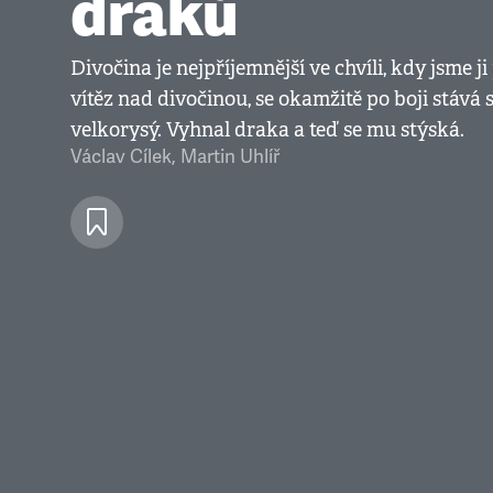
draků
Divočina je nejpříjemnější ve chvíli, kdy jsme j
vítěz nad divočinou, se okamžitě po boji stává 
velkorysý. Vyhnal draka a teď se mu stýská.
Václav Cílek
,
Martin Uhlíř