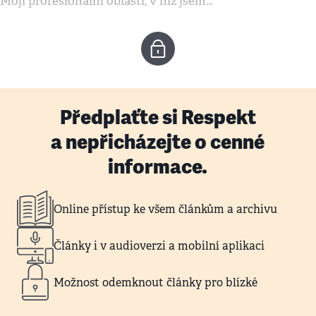
Mojí profesionální oblastí, v níž jsem…
Předplaťte si Respekt
a nepřicházejte o cenné
informace.
Online přístup ke všem článkům a archivu
Články i v audioverzi a mobilní aplikaci
Možnost odemknout články pro blízké