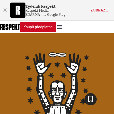
Týdeník Respekt
×
ZOBRAZIT
Respekt Media
ZDARMA - na Google Play
Koupit předplatné