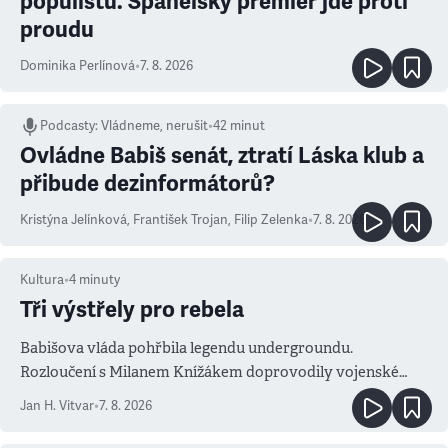
populistů. Španělský premiér jde proti
proudu
Dominika Perlínová
•
7. 8. 2026
Podcasty
:
Vládneme, nerušit
•
42 minut
Ovládne Babiš senát, ztratí Láska klub a
přibude dezinformátorů?
Kristýna Jelínková
,
František Trojan
,
Filip Zelenka
•
7. 8. 2026
Kultura
•
4
minuty
Tři výstřely pro rebela
Babišova vláda pohřbila legendu undergroundu.
Rozloučení s Milanem Knížákem doprovodily vojenské
salvy i kritika pokrokářů
Jan H. Vitvar
•
7. 8. 2026