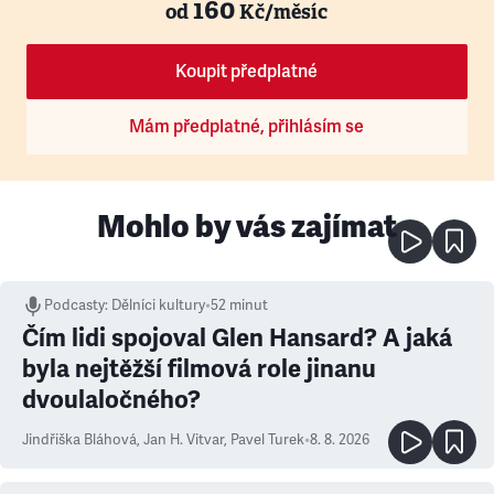
160
od
Kč/měsíc
Koupit předplatné
Mám předplatné, přihlásím se
Mohlo by vás zajímat
Podcasty
:
Dělníci kultury
•
52 minut
Čím lidi spojoval Glen Hansard? A jaká
byla nejtěžší filmová role jinanu
dvoulaločného?
Jindřiška Bláhová
,
Jan H. Vitvar
,
Pavel Turek
•
8. 8. 2026