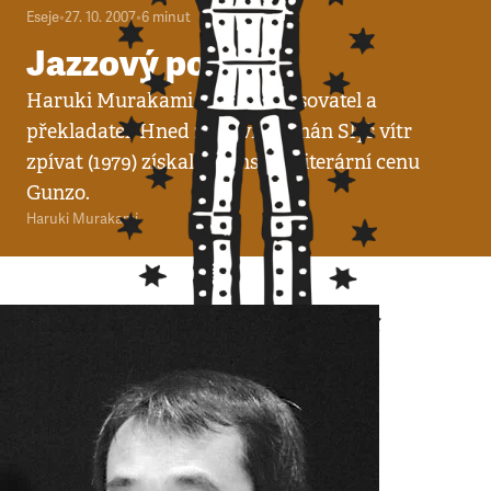
Eseje
•
27. 10. 2007
•
6
minut
Jazzový posel
Haruki Murakami (1949) je spisovatel a
překladatel. Hned za první román Slyš vítr
zpívat (1979) získal japonskou literární cenu
Gunzo.
Haruki Murakami