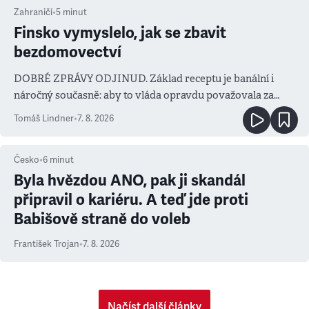
Zahraničí
•
5
minut
Finsko vymyslelo, jak se zbavit
bezdomovectví
DOBRÉ ZPRÁVY ODJINUD. Základ receptu je banální i
náročný současně: aby to vláda opravdu považovala za
prioritu
Tomáš Lindner
•
7. 8. 2026
Česko
•
6
minut
Byla hvězdou ANO, pak ji skandál
připravil o kariéru. A teď jde proti
Babišově straně do voleb
František Trojan
•
7. 8. 2026
Načíst další články