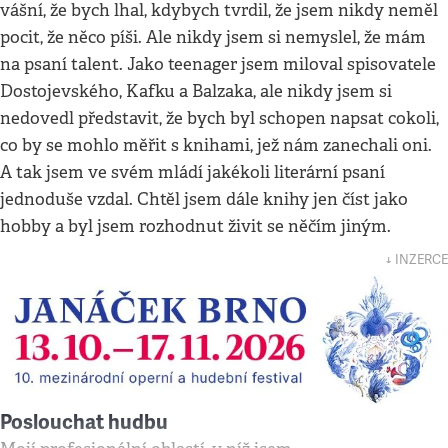
vášní, že bych lhal, kdybych tvrdil, že jsem nikdy neměl
pocit, že něco píši. Ale nikdy jsem si nemyslel, že mám
na psaní talent. Jako teenager jsem miloval spisovatele
Dostojevského, Kafku a Balzaka, ale nikdy jsem si
nedovedl představit, že bych byl schopen napsat cokoli,
co by se mohlo měřit s knihami, jež nám zanechali oni.
A tak jsem ve svém mládí jakékoli literární psaní
jednoduše vzdal. Chtěl jsem dále knihy jen číst jako
hobby a byl jsem rozhodnut živit se něčím jiným.
↓ INZERCE
Poslouchat hudbu