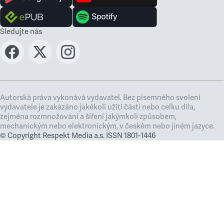
Sledujte nás
Autorská práva vykonává vydavatel. Bez písemného svolení
vydavatele je zakázáno jakékoli užití částí nebo celku díla,
zejména rozmnožování a šíření jakýmkoli způsobem,
mechanickým nebo elektronickým, v českém nebo jiném jazyce.
© Copyright Respekt Media a.s. ISSN 1801-1446