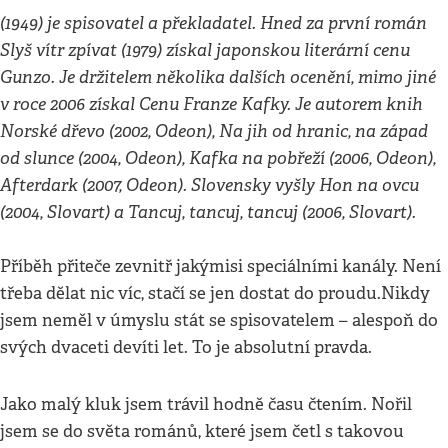
(1949) je spisovatel a překladatel. Hned za první román
Slyš vítr zpívat (1979) získal japonskou literární cenu
Gunzo. Je držitelem několika dalších ocenění, mimo jiné
v roce 2006 získal Cenu Franze Kafky. Je autorem knih
Norské dřevo (2002, Odeon), Na jih od hranic, na západ
od slunce (2004, Odeon), Kafka na pobřeží (2006, Odeon),
Afterdark (2007, Odeon). Slovensky vyšly Hon na ovcu
(2004, Slovart) a Tancuj, tancuj, tancuj (2006, Slovart).
Příběh přiteče zevnitř jakýmisi speciálními kanály. Není
třeba dělat nic víc, stačí se jen dostat do proudu.Nikdy
jsem neměl v úmyslu stát se spisovatelem – alespoň do
svých dvaceti devíti let. To je absolutní pravda.
Jako malý kluk jsem trávil hodně času čtením. Nořil
jsem se do světa románů, které jsem četl s takovou