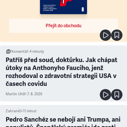
Přejít do obchodu
Komentář
•
4
minuty
Patříš před soud, doktůrku. Jak chápat
útoky na Anthonyho Fauciho, jenž
rozhodoval o zdravotní strategii USA v
časech covidu
Martin Uhlíř
•
7. 8. 2026
Zahraničí
•
11
minut
Pedro Sanchéz se nebojí ani Trumpa, ani