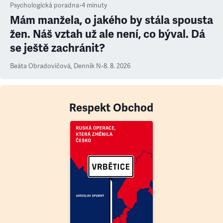
Psychologická poradna
•
4
minuty
Mám manžela, o jakého by stála spousta
žen. Náš vztah už ale není, co býval. Dá
se ještě zachránit?
Beáta Obradovičová
,
Denník N
•
8. 8. 2026
Respekt Obchod