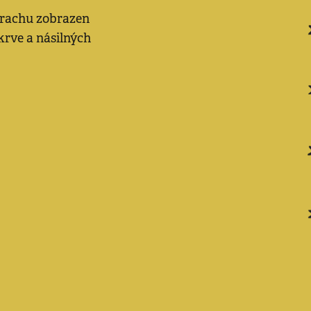
strachu zobrazen
krve a násilných