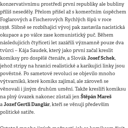
konzervativnímu prostředí první republiky ale bubliny
příliš neseděly. Přelom přišel až s komerčním úspěchem
Foglarových a Fischerových Rychlých šípů v roce
1938. Slibně se rozbíhající vývoj pak zastavila nacistická
okupace a po válce zase komunistický puč. Během
následujících čtyřiceti let zazářili významně pouze dva
tvůrci – Kája Saudek, který jako první začal kreslit
Josef Schek
komiksy pro dospělé čtenáře, a Slovák
,
jehož stripy na hranici realistické a karikující linky jsou
pověstné. Po sametové revoluci se objevilo mnoho
výtvarníků, které komiks zajímal, ale zároveň se
věnovali i jiným druhům umění. Takže kreslíři komiksu
Štěpán Mareš
na plný úvazek nakonec zůstali jen
Jozef Gertli Danglár
a
, kteří se věnují především
politické satiře.