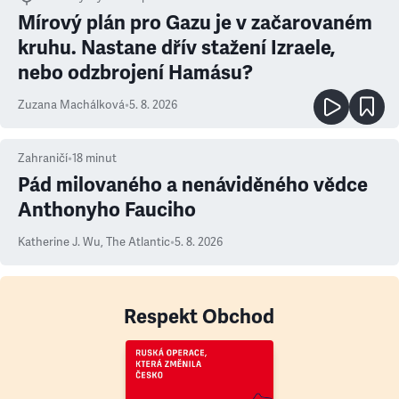
Mírový plán pro Gazu je v začarovaném
kruhu. Nastane dřív stažení Izraele,
nebo odzbrojení Hamásu?
Zuzana Machálková
•
5. 8. 2026
Zahraničí
•
18
minut
Pád milovaného a nenáviděného vědce
Anthonyho Fauciho
Katherine J. Wu
,
The Atlantic
•
5. 8. 2026
Respekt Obchod