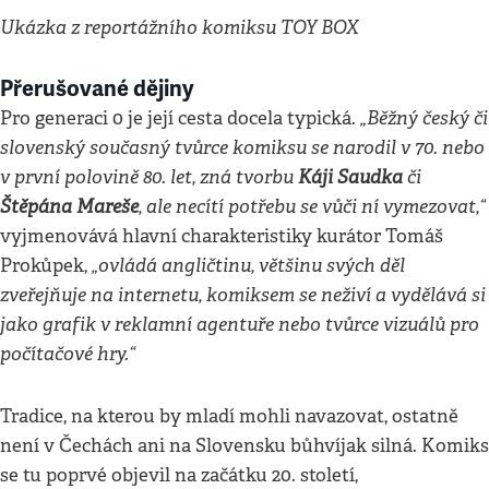
Ukázka z reportážního komiksu TOY BOX
Přerušované dějiny
„Běžný český či
Pro generaci 0 je její cesta docela typická.
slovenský současný tvůrce komiksu se narodil v 70. nebo
v první polovině 80. let, zná tvorbu
Káji Saudka
či
Štěpána Mareše
, ale necítí potřebu se vůči ní vymezovat,“
vyjmenovává hlavní charakteristiky kurátor Tomáš
„ovládá angličtinu, většinu svých děl
Prokůpek,
zveřejňuje na internetu, komiksem se neživí a vydělává si
jako grafik v reklamní agentuře nebo tvůrce vizuálů pro
počítačové hry.“
Tradice, na kterou by mladí mohli navazovat, ostatně
není v Čechách ani na Slovensku bůhvíjak silná. Komiks
se tu poprvé objevil na začátku 20. století,