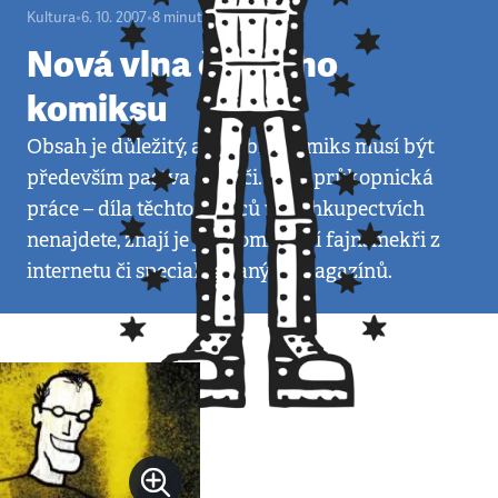
Kultura
•
6. 10. 2007
•
8
minut
Nová vlna českého
komiksu
Obsah je důležitý, ale dobrý komiks musí být
především pastva pro oči. Je to průkopnická
práce – díla těchto tvůrců v knihkupectvích
nenajdete, znají je jen komiksoví fajnšmekři z
internetu či specializovaných magazínů.