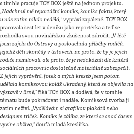
s tímhle pracuje TOY BOX ještě na jednom projektu.
„Nadchnul mě reportážní komiks, komiks faktu, který
u nás zatím nikdo nedělá,“
vypráví zapáleně. TOY BOX
pracovala šest let v deníku jako reportérka a teď se
„V létě
rozhodla svou novinářskou zkušenost zúročit.
jsem zajela do Ostravy a poslouchala příběhy rodičů,
jejichž děti skončily v ústavech, ne proto, že by je jejich
rodiče nemilovali, ale proto, že je nedokázali dle kritérií
sociálních pracovnic dostatečně materiálně zabezpečit.
Z jejich vyprávění, fotek a mých kreseb jsem potom
udělala komiksovou koláž Ukradený, která se objevila na
výstavě v Brně,“
říká TOY BOX a dodává, že v tomhle
tématu bude pokračovat i nadále. Komiksová tvorba ji
„Vydělávám si grafikou plakátů nebo
zatím neživí.
designem triček. Komiks je záliba, ze které se snad časem
vyvine obživa,“
doufá mladá kreslířka.