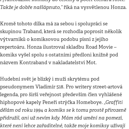
Takže je dobře našlápnuto,“
říká na vysvětlenou Honza.
Kromě tohoto dílka má za sebou i spolupráci se
skupinou Traband, která se rozhodla poprosit několik
výtvarníků o komiksovou podobu písní z jejího
repertoáru. Honza ilustroval skladbu Road Movie –
komiks vyšel spolu s ostatními předloni knižně pod
názvem Kontraband v nakladatelství Mot.
Hudební svět je blízký i muži skrytému pod
pseudonymem Vladimír 518. Pro writery street-artová
legenda, pro širší veřejnost především člen vyhlášené
„Graffiti
hiphopové kapely Peneři strýčka Homeboye.
dělám od roku 1994 a komiks se k tomu prostě přirozeně
přidružil, ani už nevím kdy. Mám rád umění na pomezí,
které není lehce zařaditelné, takže moje komiksy užívají