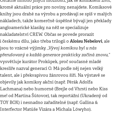
Ostatně mnoho jiných možností, jak se komiksem živit,
kromě aktuální práce pro noviny, nenajdete. Komiksové
knihy jsou drahé na výrobu a prodávají se spíš v malých
nákladech, takže komerčně úspěšné bývají jen překlady
angloamerické klasiky, na něž se specializuje
nakladatelství CREW. Občas se povede prorazit
Aloisu Nebelovi
i českému dílu, jako třeba trilogii o
, ale
„Vývoj komiksu byl u nás
jsou to vzácné výjimky.
přerušovaný a každá generace prakticky začíná znovu,“
vysvětluje kurátor Prokůpek, proč současné mladé
kreslíře nazval generací O. Má podle něj nejen velký
talent, ale i překvapivou žánrovou šíři. Na výstavě se
objevily jak komiksy akční (např. Pérák Adolfa
Lachmana) nebo humorné (Brejle od Vhrsti nebo Kiss
me! od Martina Šútovce), tak reportážní (Ukradený od
TOY BOX) i nesnadno zařaditelné (např. Gallina &
Interfector Matúše Vizára a Michala Löwyho).