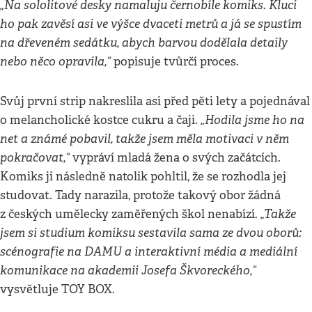
„Na sololitové desky namaluju černobíle komiks. Kluci
ho pak zavěsí asi ve výšce dvaceti metrů a já se spustím
na dřeveném sedátku, abych barvou dodělala detaily
nebo něco opravila,“
popisuje tvůrčí proces.
Svůj první strip nakreslila asi před pěti lety a pojednával
„Hodila jsme ho na
o melancholické kostce cukru a čaji.
net a známé pobavil, takže jsem měla motivaci v něm
pokračovat,“
vypráví mladá žena o svých začátcích.
Komiks ji následně natolik pohltil, že se rozhodla jej
studovat. Tady narazila, protože takový obor žádná
„Takže
z českých umělecky zaměřených škol nenabízí.
jsem si studium komiksu sestavila sama ze dvou oborů:
scénografie na DAMU a interaktivní média a mediální
komunikace na akademii Josefa Škvoreckého,“
vysvětluje TOY BOX.