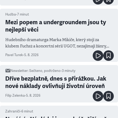
Hudba
•
7
minut
Mezi popem a undergroundem jsou ty
nejlepší věci
Hudebního dramaturga Marka Mikiče, který stojí za
klubem Fuchs2 a koncertní sérií UGOT, nezajímají žánry,
ale atmosféra
Pavel Turek
•
5. 8. 2026
Newsletter
:
Sečteno, podtrženo
•
3
minuty
Dříve bezplatně, dnes s přirážkou. Jak
nové náklady ovlivňují životní úroveň
Filip Zelenka
•
5. 8. 2026
Zahraničí
•
6
minut