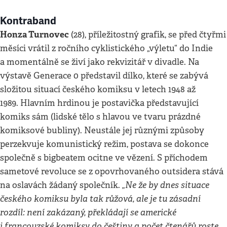
Kontraband
Honza Turnovec
(28), příležitostný grafik, se před čtyřmi
měsíci vrátil z ročního cyklistického „výletu“ do Indie
a momentálně se živí jako rekvizitář v divadle. Na
výstavě Generace 0 představil dílko, které se zabývá
složitou situací českého komiksu v letech 1948 až
1989. Hlavním hrdinou je postavička představující
komiks sám (lidské tělo s hlavou ve tvaru prázdné
komiksové bubliny). Neustále jej různými způsoby
perzekvuje komunistický režim, postava se dokonce
společně s bigbeatem ocitne ve vězení. S příchodem
sametové revoluce se z opovrhovaného outsidera stává
„Ne že by dnes situace
na oslavách žádaný společník.
českého komiksu byla tak růžová, ale je tu zásadní
rozdíl: není zakázaný, překládají se americké
i francouzské komiksy do češtiny a počet čtenářů roste.