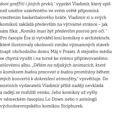
dost graffiti i jiných prvků,“
vypráví Vladimír, který spíš
než umělce uzavřeného ve svém světě připomíná
vzezřením basketbalového hráče. Vladimír si u svých
komiksů zakládá především na výtvarné stránce – jak
„Komiks musí být především pastva pro oči.“
sám říká:
Pro časopis Éra 21 vytvářel loni komiksy o architektuře,
které ilustrovaly okolnosti vzniku významných staveb
(např. obchodního domu Máj v Praze). A stejného média
se chystá využít i na turné ke svému připravovanému
„Dělám na nějakých animacích, které
sólovému albu.
s komiksem budou pracovat a budou promítány během
mých koncertů k dokreslení atmosféry,“
vysvětluje. Do
místních vydavatelů Vladimír příliš nadějí nevkládá
a raději se rozhlíží venku. Jeho komiksy už vyšly
v německém časopisu Lo Down nebo v antologii
východoevropského komiksu Stripburek.