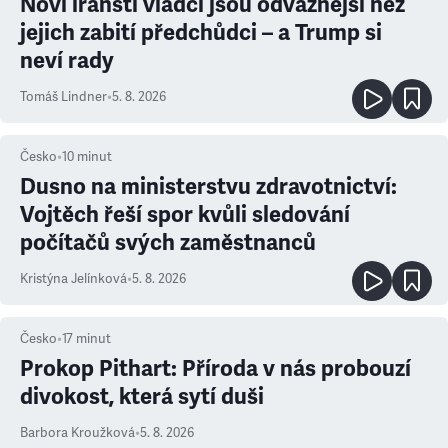
Noví íránští vládci jsou odvážnější než
jejich zabití předchůdci – a Trump si
neví rady
Tomáš Lindner
•
5. 8. 2026
Česko
•
10
minut
Dusno na ministerstvu zdravotnictví:
Vojtěch řeší spor kvůli sledování
počítačů svých zaměstnanců
Kristýna Jelínková
•
5. 8. 2026
Česko
•
17
minut
Prokop Pithart: Příroda v nás probouzí
divokost, která sytí duši
Barbora Kroužková
•
5. 8. 2026