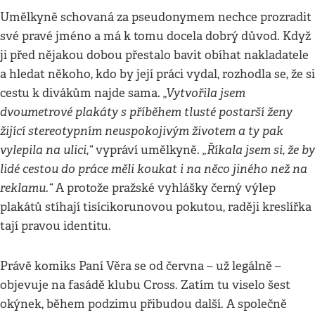
Umělkyně schovaná za pseudonymem nechce prozradit
své pravé jméno a má k tomu docela dobrý důvod. Když
ji před nějakou dobou přestalo bavit obíhat nakladatele
a hledat někoho, kdo by její práci vydal, rozhodla se, že si
„Vytvořila jsem
cestu k divákům najde sama.
dvoumetrové plakáty s příběhem tlusté postarší ženy
žijící stereotypním neuspokojivým životem a ty pak
vylepila na ulici,“
„Říkala jsem si, že by
vypráví umělkyně.
lidé cestou do práce měli koukat i na něco jiného než na
reklamu.“
A protože pražské vyhlášky černý výlep
plakátů stíhají tisícikorunovou pokutou, raději kreslířka
tají pravou identitu.
Právě komiks Paní Věra se od června – už legálně –
objevuje na fasádě klubu Cross. Zatím tu viselo šest
okýnek, během podzimu přibudou další. A společně