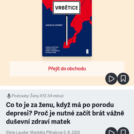
Přejít do obchodu
Podcasty
:
Ženy XYZ
•
54 minut
Co to je za ženu, když má po porodu
depresi? Proč je nutné začít brát vážně
duševní zdraví matek
Silvie Lauder
,
Markéta Plíhalová
•
5. 8. 2026