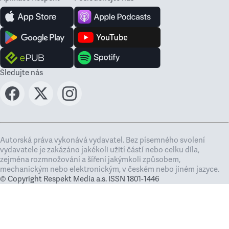
Sledujte nás
Autorská práva vykonává vydavatel. Bez písemného svolení
vydavatele je zakázáno jakékoli užití částí nebo celku díla,
zejména rozmnožování a šíření jakýmkoli způsobem,
mechanickým nebo elektronickým, v českém nebo jiném jazyce.
© Copyright Respekt Media a.s. ISSN 1801-1446