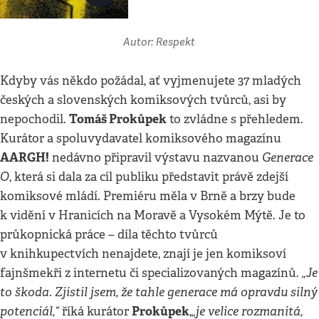
Autor: Respekt
Kdyby vás někdo požádal, ať vyjmenujete 37 mladých
českých a slovenských komiksových tvůrců, asi by
Tomáš Prokůpek
nepochodil.
to zvládne s přehledem.
Kurátor a spoluvydavatel komiksového magazínu
AARGH!
Generace
nedávno připravil výstavu nazvanou
O
, která si dala za cíl publiku představit právě zdejší
komiksové mládí. Premiéru měla v Brně a brzy bude
k vidění v Hranicích na Moravě a Vysokém Mýtě. Je to
průkopnická práce – díla těchto tvůrců
v knihkupectvích nenajdete, znají je jen komiksoví
„Je
fajnšmekři z internetu či specializovaných magazínů.
to škoda. Zjistil jsem, že tahle generace má opravdu silný
potenciál,“
Prokůpek
„je velice rozmanitá,
říká kurátor
,