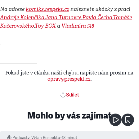
Na adrese
komiks.respekt.cz
naleznete ukázky z prací
Andreje Kolenčíka
,
Jana Turnovce
,
Pavla Čecha
,
Tomáše
Kučerovského
,
Toy BOX
a
Vladimíra 518
.
Pokud jste v článku našli chybu, napište nám prosím na
opravy@respekt.cz
.
Sdílet
Mohlo by vás zajímat
Podcasty
:
Výtah Respektu
•
18 minut