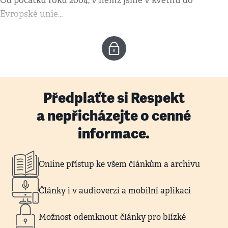
Od počátku roku 2004, v němž jsme v květnu do
Evropské unie…
Předplaťte si Respekt
a nepřicházejte o cenné
informace.
Online přístup ke všem článkům a archivu
Články i v audioverzi a mobilní aplikaci
Možnost odemknout články pro blízké