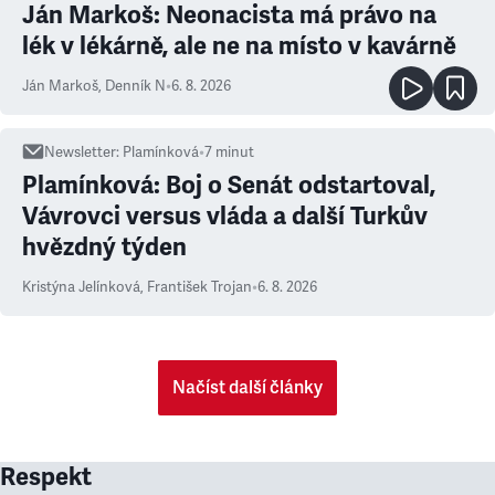
Ján Markoš: Neonacista má právo na
lék v lékárně, ale ne na místo v kavárně
Ján Markoš
,
Denník N
•
6. 8. 2026
Newsletter
:
Plamínková
•
7
minut
Plamínková: Boj o Senát odstartoval,
Vávrovci versus vláda a další Turkův
hvězdný týden
Kristýna Jelínková
,
František Trojan
•
6. 8. 2026
Načíst další články
Respekt