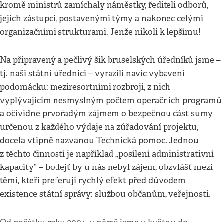
kromě ministrů zamíchaly náměstky, řediteli odborů,
jejich zástupci, postavenými týmy a nakonec celými
organizačními strukturami. Jenže nikoli k lepšímu!
Na připravený a pečlivý šik bruselských úředníků jsme –
tj. naši státní úředníci – vyrazili navíc vybaveni
podomácku: meziresortními rozbroji, z nich
vyplývajícím nesmyslným počtem operačních programů
a očividně prvořadým zájmem o bezpečnou část sumy
určenou z každého výdaje na zúřadování projektu,
docela vtipně nazvanou Technická pomoc. Jednou
z těchto činností je například „posílení administrativní
kapacity“ – bodejť by u nás nebyl zájem, obzvlášť mezi
těmi, kteří preferují rychlý efekt před důvodem
existence státní správy: službou občanům, veřejnosti.