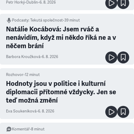
Petr Horký
•
Dublin
•
6. 8. 2026
Podcasty
:
Tekutá společnost
•
39 minut
Natálie Kocábová: Jsem rváč a
nenávidím, když mi někdo říká ne a v
něčem brání
Barbora Kroužková
•
6. 8. 2026
Rozhovor
•
12
minut
Hodnoty jsou v politice i kulturní
diplomacii přítomné vždycky. Jen se
teď možná změní
Eva Soukeníková
•
6. 8. 2026
Komentář
•
8
minut