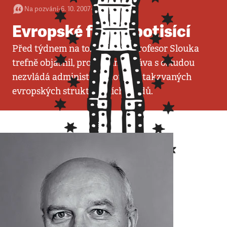
Na pozvání
•
6. 10. 2007
•
3
minuty
Evropské fondy potisící
Před týdnem na tomto místě profesor Slouka
trefně objasnil, proč státní správa s ostudou
nezvládá administraci dotací z takzvaných
evropských strukturálních fondů.