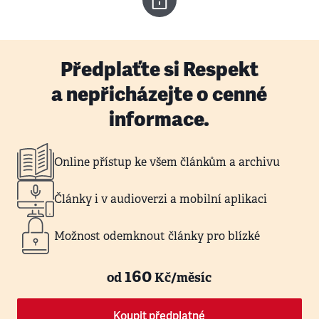
Předplaťte si Respekt
a nepřicházejte o cenné
informace.
Online přístup ke všem článkům a archivu
Články i v audioverzi a mobilní aplikaci
Možnost odemknout články pro blízké
160
od
Kč/měsíc
Koupit předplatné