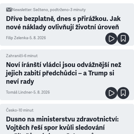
Newsletter
:
Sečteno, podtrženo
•
3
minuty
Dříve bezplatně, dnes s přirážkou. Jak
nové náklady ovlivňují životní úroveň
Filip Zelenka
•
5. 8. 2026
Zahraničí
•
6
minut
Noví íránští vládci jsou odvážnější než
jejich zabití předchůdci – a Trump si
neví rady
Tomáš Lindner
•
5. 8. 2026
Česko
•
10
minut
Dusno na ministerstvu zdravotnictví:
Vojtěch řeší spor kvůli sledování