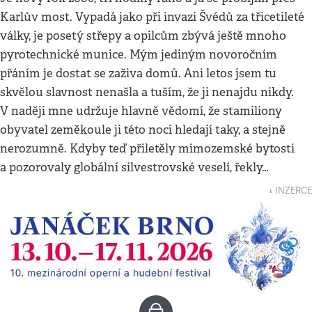
Karlův most. Vypadá jako při invazi Švédů za třicetileté
války, je posetý střepy a opilcům zbývá ještě mnoho
pyrotechnické munice. Mým jediným novoročním
přáním je dostat se zaživa domů. Ani letos jsem tu
skvělou slavnost nenašla a tuším, že ji nenajdu nikdy.
V naději mne udržuje hlavně vědomí, že stamiliony
obyvatel zeměkoule ji této noci hledají taky, a stejně
nerozumně. Kdyby teď přiletěly mimozemské bytosti
a pozorovaly globální silvestrovské veselí, řekly…
↓ INZERCE