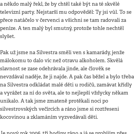
a někdo malý řekl, že by chtěl také být na té skvělé
televizní party. Nejstarší mu odpověděl: Ty jsi vůl. To se
přece natáčelo v červenci a všichni se tam radovali za
peníze. A ten malý byl smutný, protože tohle nechtěl
slyšet.
Pak už jsme na Silvestra směli ven s kamarády, jenže
málokomu to dalo víc než otravu alkoholem. Skvělá
slavnost se zase odehrávala jinde, ale člověk se
nevzdával naděje, že ji najde. A pak čas běžel a bylo třeba
na Silvestra odkládat malé děti u rodičů, zamávat křídly
a vyrážet za ní do světa, ale to nejlepší vždycky někam
unikalo. A tak jsme zmateně protěkali noci po
silvestrovských večírcích a ráno jsme si roztřeseni
kocovinou a zklamáním vyzvedávali děti.
Je nový rok 2006, tři hodiny ráno a já se probíjím přes