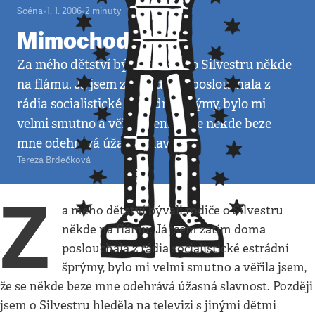
Scéna
•
1. 1. 2006
•
2
minuty
Mimochodem
Za mého dětství bývali rodiče o Silvestru někde
na flámu. Já jsem zatím doma poslouchala z
rádia socialistické estrádní šprýmy, bylo mi
velmi smutno a věřila jsem, že se někde beze
mne odehrává úžasná slavnost.
Tereza Brdečková
Z
a mého dětství bývali rodiče o Silvestru
někde na flámu. Já jsem zatím doma
poslouchala z rádia socialistické estrádní
šprýmy, bylo mi velmi smutno a věřila jsem,
že se někde beze mne odehrává úžasná slavnost. Později
jsem o Silvestru hleděla na televizi s jinými dětmi