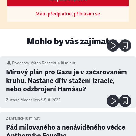
Mám předplatné, přihlásím se
Mohlo by vás zajímat
Podcasty
:
Výtah Respektu
•
18 minut
Mírový plán pro Gazu je v začarovaném
kruhu. Nastane dřív stažení Izraele,
nebo odzbrojení Hamásu?
Zuzana Machálková
•
5. 8. 2026
Zahraničí
•
18
minut
Pád milovaného a nenáviděného vědce
Anthonyho Fauciho