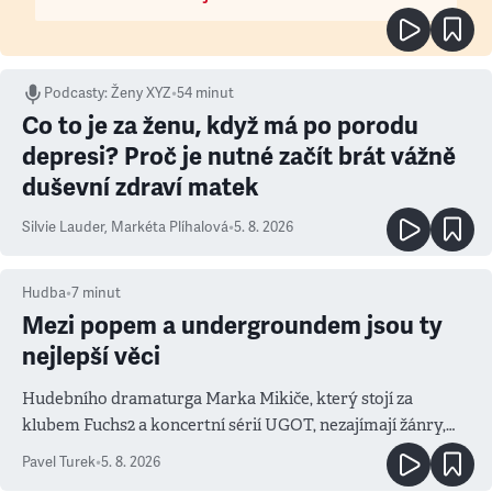
Podcasty
:
Ženy XYZ
•
54 minut
Co to je za ženu, když má po porodu
depresi? Proč je nutné začít brát vážně
duševní zdraví matek
Silvie Lauder
,
Markéta Plíhalová
•
5. 8. 2026
Hudba
•
7
minut
Mezi popem a undergroundem jsou ty
nejlepší věci
Hudebního dramaturga Marka Mikiče, který stojí za
klubem Fuchs2 a koncertní sérií UGOT, nezajímají žánry,
ale atmosféra
Pavel Turek
•
5. 8. 2026