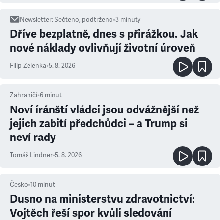
Newsletter
:
Sečteno, podtrženo
•
3
minuty
Dříve bezplatně, dnes s přirážkou. Jak
nové náklady ovlivňují životní úroveň
Filip Zelenka
•
5. 8. 2026
Zahraničí
•
6
minut
Noví íránští vládci jsou odvážnější než
jejich zabití předchůdci – a Trump si
neví rady
Tomáš Lindner
•
5. 8. 2026
Česko
•
10
minut
Dusno na ministerstvu zdravotnictví:
Vojtěch řeší spor kvůli sledování