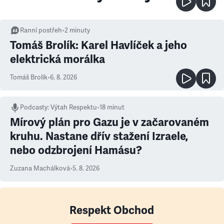
Ranní postřeh
•
2
minuty
Tomáš Brolík: Karel Havlíček a jeho
elektrická morálka
Tomáš Brolík
•
6. 8. 2026
Podcasty
:
Výtah Respektu
•
18 minut
Mírový plán pro Gazu je v začarovaném
kruhu. Nastane dřív stažení Izraele,
nebo odzbrojení Hamásu?
Zuzana Machálková
•
5. 8. 2026
Respekt Obchod