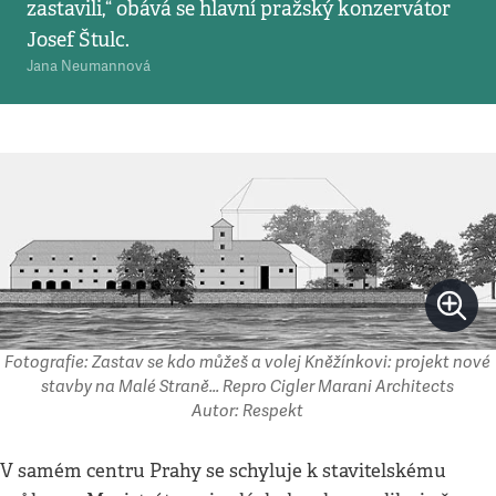
zastavili,“ obává se hlavní pražský konzervátor
Josef Štulc.
Jana Neumannová
Fotografie: Zastav se kdo můžeš a volej Kněžínkovi: projekt nové
stavby na Malé Straně... Repro Cigler Marani Architects
Autor: Respekt
V samém centru Prahy se schyluje k stavitelskému