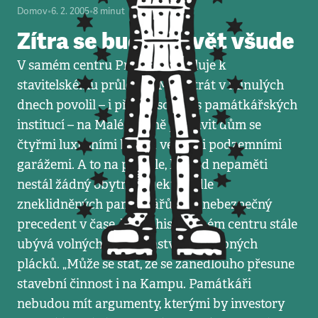
Domov
•
6. 2. 2005
•
8
minut
Zítra se bude stavět všude
V samém centru Prahy se schyluje k
stavitelskému průlomu. Magistrát v minulých
dnech povolil – i přes nesouhlas památkářských
institucí – na Malé Straně postavit dům se
čtyřmi luxusními byty a velkými podzemními
garážemi. A to na parcele, kde od nepaměti
nestál žádný obytný objekt. Podle
zneklidněných památkářů to je nebezpečný
precedent v čase, kdy v historickém centru stále
ubývá volných prostranství a půvabných
plácků. „Může se stát, že se zanedlouho přesune
stavební činnost i na Kampu. Památkáři
nebudou mít argumenty, kterými by investory