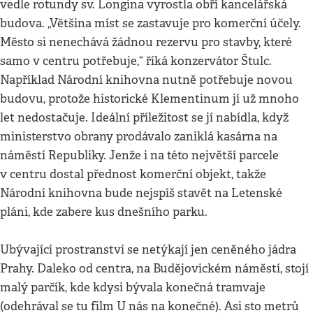
vedle rotundy sv. Longina vyrostla obří kancelářská
budova. „Většina míst se zastavuje pro komerční účely.
Město si nenechává žádnou rezervu pro stavby, které
samo v centru potřebuje,“ říká konzervátor Štulc.
Například Národní knihovna nutně potřebuje novou
budovu, protože historické Klementinum jí už mnoho
let nedostačuje. Ideální příležitost se jí nabídla, když
ministerstvo obrany prodávalo zaniklá kasárna na
náměstí Republiky. Jenže i na této největší parcele
v centru dostal přednost komerční objekt, takže
Národní knihovna bude nejspíš stavět na Letenské
pláni, kde zabere kus dnešního parku.
Ubývající prostranství se netýkají jen ceněného jádra
Prahy. Daleko od centra, na Budějovickém náměstí, stojí
malý parčík, kde kdysi bývala konečná tramvaje
(odehrával se tu film U nás na konečné). Asi sto metrů