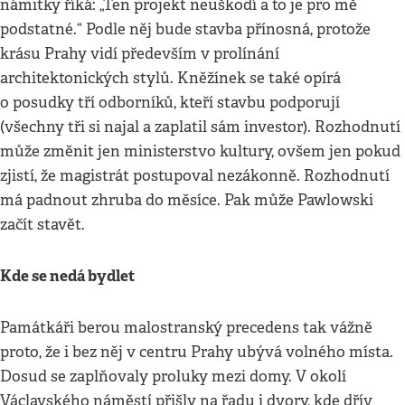
námitky říká: „Ten projekt neuškodí a to je pro mě
podstatné.“ Podle něj bude stavba přínosná, protože
krásu Prahy vidí především v prolínání
architektonických stylů. Kněžínek se také opírá
o posudky tří odborníků, kteří stavbu podporují
(všechny tři si najal a zaplatil sám investor). Rozhodnutí
může změnit jen ministerstvo kultury, ovšem jen pokud
zjistí, že magistrát postupoval nezákonně. Rozhodnutí
má padnout zhruba do měsíce. Pak může Pawlowski
začít stavět.
Kde se nedá bydlet
Památkáři berou malostranský precedens tak vážně
proto, že i bez něj v centru Prahy ubývá volného místa.
Dosud se zaplňovaly proluky mezi domy. V okolí
Václavského náměstí přišly na řadu i dvory, kde dřív