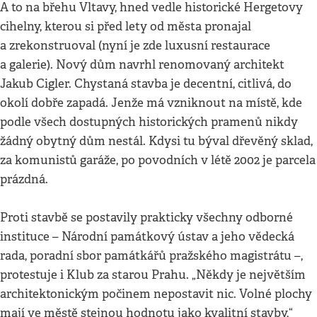
A to na břehu Vltavy, hned vedle historické Hergetovy
cihelny, kterou si před lety od města pronajal
a zrekonstruoval (nyní je zde luxusní restaurace
a galerie). Nový dům navrhl renomovaný architekt
Jakub Cigler. Chystaná stavba je decentní, citlivá, do
okolí dobře zapadá. Jenže má vzniknout na místě, kde
podle všech dostupných historických pramenů nikdy
žádný obytný dům nestál. Kdysi tu býval dřevěný sklad,
za komunistů garáže, po povodních v létě 2002 je parcela
prázdná.
Proti stavbě se postavily prakticky všechny odborné
instituce – Národní památkový ústav a jeho vědecká
rada, poradní sbor památkářů pražského magistrátu –,
protestuje i Klub za starou Prahu. „Někdy je největším
architektonickým počinem nepostavit nic. Volné plochy
mají ve městě stejnou hodnotu jako kvalitní stavby,“