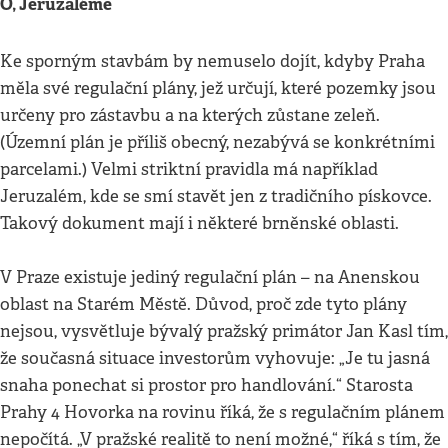
Ó, Jeruzaléme
Ke sporným stavbám by nemuselo dojít, kdyby Praha
měla své regulační plány, jež určují, které pozemky jsou
určeny pro zástavbu a na kterých zůstane zeleň.
(Územní plán je příliš obecný, nezabývá se konkrétními
parcelami.) Velmi striktní pravidla má například
Jeruzalém, kde se smí stavět jen z tradičního pískovce.
Takový dokument mají i některé brněnské oblasti.
V Praze existuje jediný regulační plán – na Anenskou
oblast na Starém Městě. Důvod, proč zde tyto plány
nejsou, vysvětluje bývalý pražský primátor Jan Kasl tím,
že současná situace investorům vyhovuje: „Je tu jasná
snaha ponechat si prostor pro handlování.“ Starosta
Prahy 4 Hovorka na rovinu říká, že s regulačním plánem
nepočítá. „V pražské realitě to není možné,“ říká s tím, že