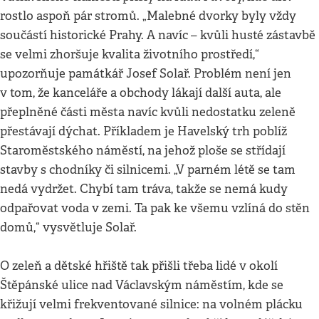
rostlo aspoň pár stromů. „Malebné dvorky byly vždy
součástí historické Prahy. A navíc – kvůli husté zástavbě
se velmi zhoršuje kvalita životního prostředí,“
upozorňuje památkář Josef Solař. Problém není jen
v tom, že kanceláře a obchody lákají další auta, ale
přeplněné části města navíc kvůli nedostatku zeleně
přestávají dýchat. Příkladem je Havelský trh poblíž
Staroměstského náměstí, na jehož ploše se střídají
stavby s chodníky či silnicemi. „V parném létě se tam
nedá vydržet. Chybí tam tráva, takže se nemá kudy
odpařovat voda v zemi. Ta pak ke všemu vzlíná do stěn
domů,“ vysvětluje Solař.
O zeleň a dětské hřiště tak přišli třeba lidé v okolí
Štěpánské ulice nad Václavským náměstím, kde se
křižují velmi frekventované silnice: na volném plácku