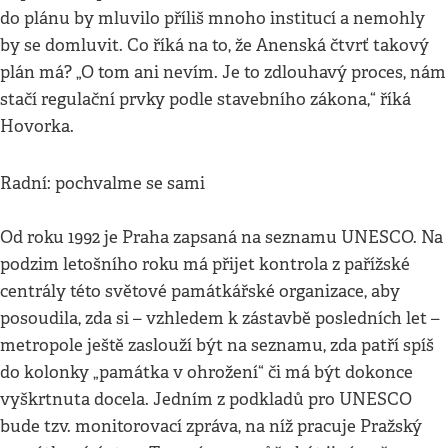
do plánu by mluvilo příliš mnoho institucí a nemohly
by se domluvit. Co říká na to, že Anenská čtvrť takový
plán má? „O tom ani nevím. Je to zdlouhavý proces, nám
stačí regulační prvky podle stavebního zákona,“ říká
Hovorka.
Radní: pochvalme se sami
Od roku 1992 je Praha zapsaná na seznamu UNESCO. Na
podzim letošního roku má přijet kontrola z pařížské
centrály této světové památkářské organizace, aby
posoudila, zda si – vzhledem k zástavbě posledních let –
metropole ještě zaslouží být na seznamu, zda patří spíš
do kolonky „památka v ohrožení“ či má být dokonce
vyškrtnuta docela. Jedním z podkladů pro UNESCO
bude tzv. monitorovací zpráva, na níž pracuje Pražský