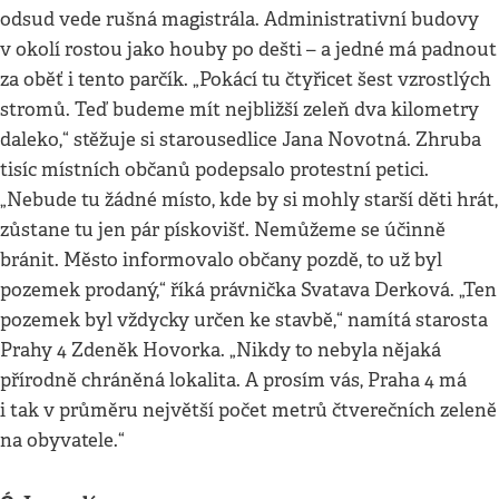
odsud vede rušná magistrála. Administrativní budovy
v okolí rostou jako houby po dešti – a jedné má padnout
za oběť i tento parčík. „Pokácí tu čtyřicet šest vzrostlých
stromů. Teď budeme mít nejbližší zeleň dva kilometry
daleko,“ stěžuje si starousedlice Jana Novotná. Zhruba
tisíc místních občanů podepsalo protestní petici.
„Nebude tu žádné místo, kde by si mohly starší děti hrát,
zůstane tu jen pár pískovišť. Nemůžeme se účinně
bránit. Město informovalo občany pozdě, to už byl
pozemek prodaný,“ říká právnička Svatava Derková. „Ten
pozemek byl vždycky určen ke stavbě,“ namítá starosta
Prahy 4 Zdeněk Hovorka. „Nikdy to nebyla nějaká
přírodně chráněná lokalita. A prosím vás, Praha 4 má
i tak v průměru největší počet metrů čtverečních zeleně
na obyvatele.“