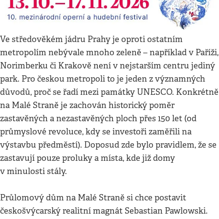
Ve středověkém jádru Prahy je oproti ostatním
metropolím nebývale mnoho zeleně – například v Paříži,
Norimberku či Krakově není v nejstarším centru jediný
park. Pro českou metropoli to je jeden z významných
důvodů, proč se řadí mezi památky UNESCO. Konkrétně
na Malé Straně je zachován historický poměr
zastavěných a nezastavěných ploch přes 150 let (od
průmyslové revoluce, kdy se investoři zaměřili na
výstavbu předměstí). Doposud zde bylo pravidlem, že se
zastavují pouze proluky a místa, kde již domy
v minulosti stály.
Průlomový dům na Malé Straně si chce postavit
českošvýcarský realitní magnát Sebastian Pawlowski.