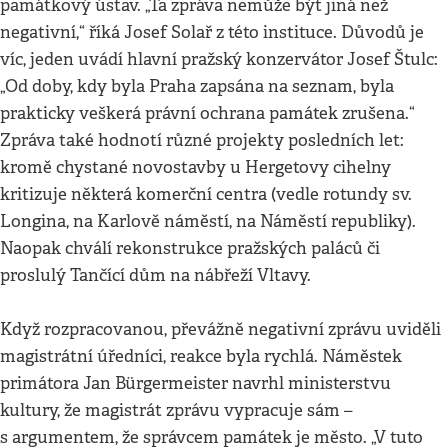
památkový ústav. „Ta zpráva nemůže být jiná než
negativní,“ říká Josef Solař z této instituce. Důvodů je
víc, jeden uvádí hlavní pražský konzervátor Josef Štulc:
„Od doby, kdy byla Praha zapsána na seznam, byla
prakticky veškerá právní ochrana památek zrušena.“
Zpráva také hodnotí různé projekty posledních let:
kromě chystané novostavby u Hergetovy cihelny
kritizuje některá komerční centra (vedle rotundy sv.
Longina, na Karlově náměstí, na Náměstí republiky).
Naopak chválí rekonstrukce pražských paláců či
proslulý Tančící dům na nábřeží Vltavy.
Když rozpracovanou, převážně negativní zprávu uviděli
magistrátní úředníci, reakce byla rychlá. Náměstek
primátora Jan Bürgermeister navrhl ministerstvu
kultury, že magistrát zprávu vypracuje sám –
s argumentem, že správcem památek je město. „V tuto