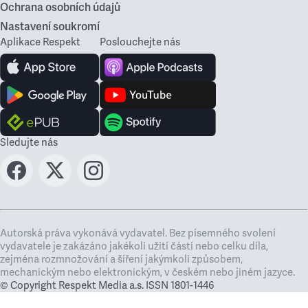
Ochrana osobních údajů
Nastavení soukromí
Aplikace Respekt
Poslouchejte nás
Sledujte nás
Autorská práva vykonává vydavatel. Bez písemného svolení
vydavatele je zakázáno jakékoli užití částí nebo celku díla,
zejména rozmnožování a šíření jakýmkoli způsobem,
mechanickým nebo elektronickým, v českém nebo jiném jazyce.
© Copyright Respekt Media a.s. ISSN 1801-1446