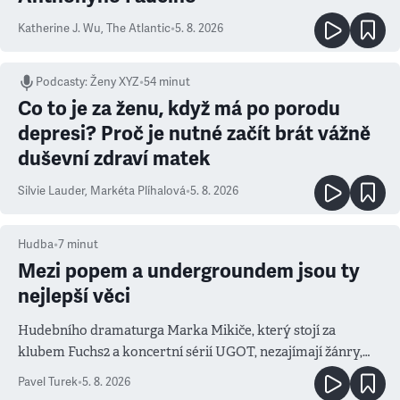
Katherine J. Wu
,
The Atlantic
•
5. 8. 2026
Podcasty
:
Ženy XYZ
•
54 minut
Co to je za ženu, když má po porodu
depresi? Proč je nutné začít brát vážně
duševní zdraví matek
Silvie Lauder
,
Markéta Plíhalová
•
5. 8. 2026
Hudba
•
7
minut
Mezi popem a undergroundem jsou ty
nejlepší věci
Hudebního dramaturga Marka Mikiče, který stojí za
klubem Fuchs2 a koncertní sérií UGOT, nezajímají žánry,
ale atmosféra
Pavel Turek
•
5. 8. 2026