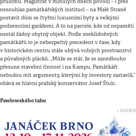
průlomu. Magistrát v minulých dnech povolil – i přes
nesouhlas památkářských institucí – na Malé Straně
postavit dům se čtyřmi luxusními byty a velkými
podzemními garážemi. A to na parcele, kde od nepaměti
nestál žádný obytný objekt. Podle zneklidněných
památkářů to je nebezpečný precedent v čase, kdy
v historickém centru stále ubývá volných prostranství
a půvabných plácků. „Může se stát, že se zanedlouho
přesune stavební činnost i na Kampu. Památkáři
nebudou mít argumenty, kterými by investory zastavili,“
obává se hlavní pražský konzervátor Josef Štulc.
Pawlowského tabu
↓ INZERCE