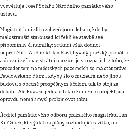
vysvětluje Josef Solař z Národního památkového
ústavu.
Magistrát loni sliboval veřejnou debatu, kde by
malostranští starousedlíci řekli ke stavbě své
připomínky či námitky; setkání však dodnes
neproběhlo. Architekt Jan Kasl, bývalý pražský primátor
a dnešní šéf magistrátní opozice, je v rozpacích z toho, že
precedentem na městských pozemcích se má stát právě
Pawlowského dům: „Kdyby šlo o muzeum nebo jinou
budovu s obecně prospěšným účelem, tak to stojí za
debatu. Ale když se jedná o takto komerční projekt, asi
opravdu nemá smysl prolamovat tabu.“
Ředitel památkového odboru pražského magistrátu Jan
Kněžínek, který dal na plány rozhodující razítko, na