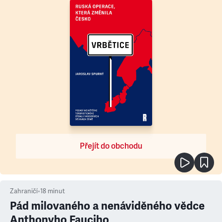
Přejít do obchodu
Zahraničí
•
18
minut
Pád milovaného a nenáviděného vědce
Anthonyho Fauciho