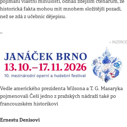
pojímání vlastní minulosti, odhalí zdejším čtenářům, že
historická fakta mohou mít mnohem složitější pozadí,
než se zdá z učebnic dějepisu.
–
↓ INZERCE
Vedle amerického prezidenta Wilsona a T. G. Masaryka
pojmenovali Češi jedno z pražských nádraží také po
francouzském historikovi
Ernestu Denisovi