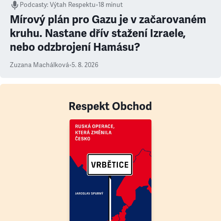
Podcasty
:
Výtah Respektu
•
18 minut
Mírový plán pro Gazu je v začarovaném
kruhu. Nastane dřív stažení Izraele,
nebo odzbrojení Hamásu?
Zuzana Machálková
•
5. 8. 2026
Respekt Obchod