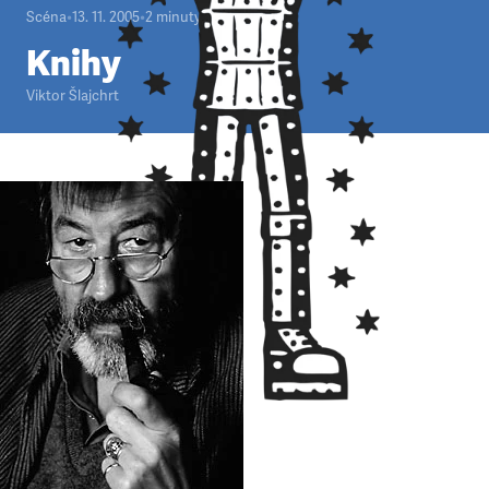
Scéna
•
13. 11. 2005
•
2
minuty
Knihy
Viktor Šlajchrt