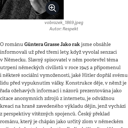
vobrazek_1869.jpeg
Autor: Respekt
Güntera Grasse Jako rak
O románu
jsme obsáhle
informovali už před třemi lety, když vyvolal senzaci
v Německu. Slavný spisovatel v něm pootevřel téma
utrpení německých civilistů v roce 1945 a připomenul
i některé sociální vymoženosti, jaké Hitler dopřál svému
lidu před vypuknutím války. Konstrukce děje, v němž je
řada ožehavých informací i názorů prezentována jako
citace anonymních zdrojů z internetu, je odvážnou
kreací na hraně zavedeného výkladu dějin, jenž vychází
z perspektivy vítězných spojenců. Český překlad
románu, který je chápán jako určitý zlom v německém