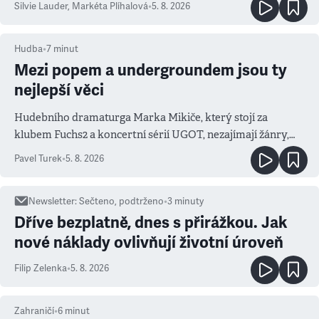
Silvie Lauder
,
Markéta Plíhalová
•
5. 8. 2026
Hudba
•
7
minut
Mezi popem a undergroundem jsou ty
nejlepší věci
Hudebního dramaturga Marka Mikiče, který stojí za
klubem Fuchs2 a koncertní sérií UGOT, nezajímají žánry,
ale atmosféra
Pavel Turek
•
5. 8. 2026
Newsletter
:
Sečteno, podtrženo
•
3
minuty
Dříve bezplatně, dnes s přirážkou. Jak
nové náklady ovlivňují životní úroveň
Filip Zelenka
•
5. 8. 2026
Zahraničí
•
6
minut