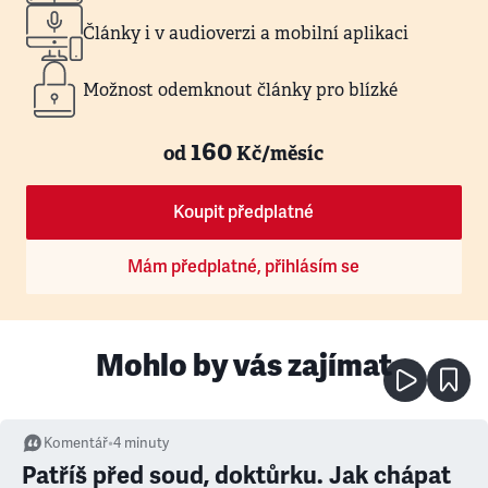
Články i v audioverzi a mobilní aplikaci
Možnost odemknout články pro blízké
160
od
Kč/měsíc
Koupit předplatné
Mám předplatné, přihlásím se
Mohlo by vás zajímat
Komentář
•
4
minuty
Patříš před soud, doktůrku. Jak chápat