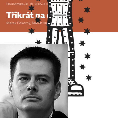
Ekonomika
•
31. 10. 2005
•
3
minuty
Třikrát na okraj
Marek Pokorný
,
Marek Hudema