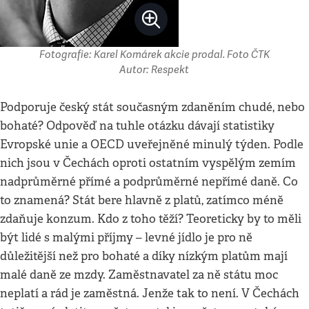
Fotografie: Karel Komárek akcie prodal. Foto ČTK
Autor: Respekt
Podporuje český stát současným zdaněním chudé, nebo
bohaté? Odpověď na tuhle otázku dávají statistiky
Evropské unie a OECD uveřejněné minulý týden. Podle
nich jsou v Čechách oproti ostatním vyspělým zemím
nadprůměrné přímé a podprůměrné nepřímé daně. Co
to znamená? Stát bere hlavně z platů, zatímco méně
zdaňuje konzum. Kdo z toho těží? Teoreticky by to měli
být lidé s malými příjmy – levné jídlo je pro ně
důležitější než pro bohaté a díky nízkým platům mají
malé daně ze mzdy. Zaměstnavatel za ně státu moc
neplatí a rád je zaměstná. Jenže tak to není. V Čechách