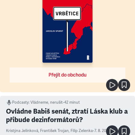
Přejít do obchodu
Podcasty
:
Vládneme, nerušit
•
42 minut
Ovládne Babiš senát, ztratí Láska klub a
přibude dezinformátorů?
Kristýna Jelínková
,
František Trojan
,
Filip Zelenka
•
7. 8. 2026