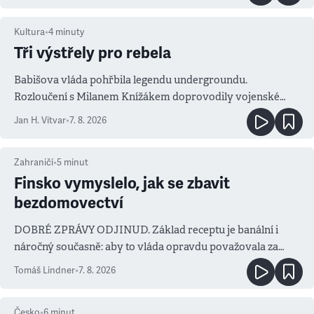
Kultura
•
4
minuty
Tři výstřely pro rebela
Babišova vláda pohřbila legendu undergroundu.
Rozloučení s Milanem Knížákem doprovodily vojenské
salvy i kritika pokrokářů
Jan H. Vitvar
•
7. 8. 2026
Zahraničí
•
5
minut
Finsko vymyslelo, jak se zbavit
bezdomovectví
DOBRÉ ZPRÁVY ODJINUD. Základ receptu je banální i
náročný současně: aby to vláda opravdu považovala za
prioritu
Tomáš Lindner
•
7. 8. 2026
Česko
•
6
minut