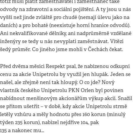
totiž musí platit zaměstnavatel i zaměstnanec také
odvody na zdravotní a sociální pojištění. A ty jsou u nás
vyšší než jinde zvláště pro chudé (nemají úlevu jako na
daních) a pro bohaté (neexistuje horní hranice odvodů).
Ani nekvalifikované dělníky, ani nadprůměrně vzdělané
inženýry se tedy u nás nevyplatí zaměstnávat. Vítězí
šedý průměr. Co jiného jsme mohli v Čechách čekat.
Před dvěma měsíci Respekt psal, že nabízenou odkupní
cenu za akcie Unipetrolu by využil jen hlupák. Jeden se
našel, ale zřejmě není tak hloupý. O co jde? Nový
vlastník českého Unipetrolu PKN Orlen byl povinen
nabídnout menšinovým akcionářům výkup akcií. Snažil
se přitom ušetřit – v době, kdy akcie Unipetrolu strmě
letěly vzhůru a měly hodnotu přes 160 korun (minulý
týden 235 korun), nabízel nejdříve 104, pak
135 a nakonec mu…