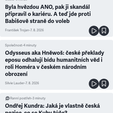
Byla hvězdou ANO, pak ji skandál
připravil o kariéru. A teď jde proti
Babišově straně do voleb
František Trojan
•
7. 8. 2026
Společnost
•
4
minuty
Odysseus aka Hněwoš: české překlady
eposu odhalují bídu humanitních věd i
roli Homéra v českém národním
obrození
Silvie Lauder
•
7. 8. 2026
Ranní postřeh
•
3
minuty
Ondřej Kundra: Jaká je vlastně česká
pozice, co se Kuby týče?