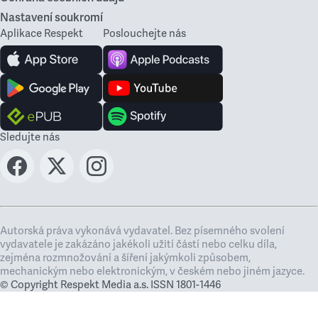
Nastavení soukromí
Aplikace Respekt
Poslouchejte nás
Sledujte nás
Autorská práva vykonává vydavatel. Bez písemného svolení
vydavatele je zakázáno jakékoli užití částí nebo celku díla,
zejména rozmnožování a šíření jakýmkoli způsobem,
mechanickým nebo elektronickým, v českém nebo jiném jazyce.
© Copyright Respekt Media a.s. ISSN 1801-1446