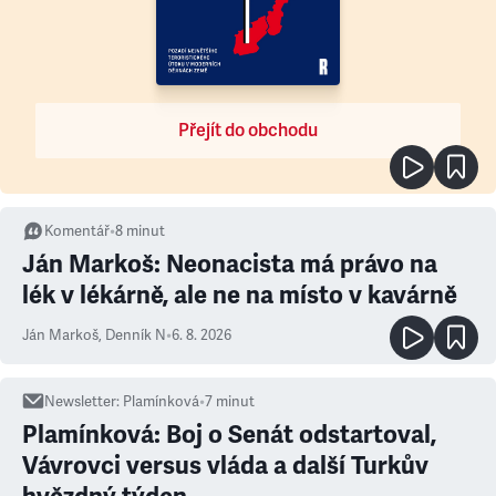
Přejít do obchodu
Komentář
•
8
minut
Ján Markoš: Neonacista má právo na
lék v lékárně, ale ne na místo v kavárně
Ján Markoš
,
Denník N
•
6. 8. 2026
Newsletter
:
Plamínková
•
7
minut
Plamínková: Boj o Senát odstartoval,
Vávrovci versus vláda a další Turkův