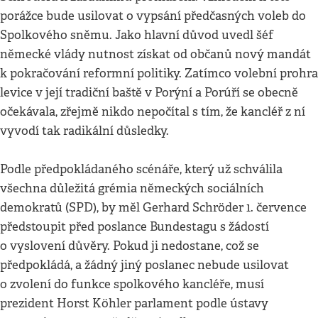
porážce bude usilovat o vypsání předčasných voleb do
Spolkového sněmu. Jako hlavní důvod uvedl šéf
německé vlády nutnost získat od občanů nový mandát
k pokračování reformní politiky. Zatímco volební prohra
levice v její tradiční baště v Porýní a Porúří se obecně
očekávala, zřejmě nikdo nepočítal s tím, že kancléř z ní
vyvodí tak radikální důsledky.
Podle předpokládaného scénáře, který už schválila
všechna důležitá grémia německých sociálních
demokratů (SPD), by měl Gerhard Schröder 1. července
předstoupit před poslance Bundestagu s žádostí
o vyslovení důvěry. Pokud ji nedostane, což se
předpokládá, a žádný jiný poslanec nebude usilovat
o zvolení do funkce spolkového kancléře, musí
prezident Horst Köhler parlament podle ústavy