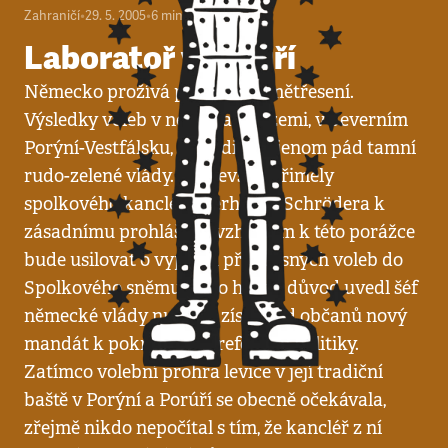
Zahraničí
•
29. 5. 2005
•
6
minut
Laboratoř v Porúří
Německo prožívá politické zemětřesení.
Výsledky voleb v nejlidnatější zemi, v Severním
Porýní-Vestfálsku, přivodily nejenom pád tamní
rudo-zelené vlády. Především přiměly
spolkového kancléře Gerharda Schrödera k
zásadnímu prohlášení: vzhledem k této porážce
bude usilovat o vypsání předčasných voleb do
Spolkového sněmu. Jako hlavní důvod uvedl šéf
německé vlády nutnost získat od občanů nový
mandát k pokračování reformní politiky.
Zatímco volební prohra levice v její tradiční
baště v Porýní a Porúří se obecně očekávala,
zřejmě nikdo nepočítal s tím, že kancléř z ní