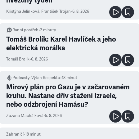
hvězdný týden
Kristýna Jelínková
,
František Trojan
•
6. 8. 2026
Ranní postřeh
•
2
minuty
Tomáš Brolík: Karel Havlíček a jeho
elektrická morálka
Tomáš Brolík
•
6. 8. 2026
Podcasty
:
Výtah Respektu
•
18 minut
Mírový plán pro Gazu je v začarovaném
kruhu. Nastane dřív stažení Izraele,
nebo odzbrojení Hamásu?
Zuzana Machálková
•
5. 8. 2026
Zahraničí
•
18
minut