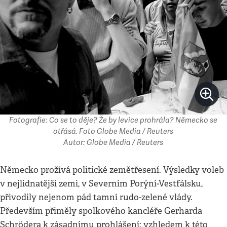
Fotografie: Co se to děje? Že by levice prohrála? Německo se
otřásá. Foto Globe Media / Reuters
Autor: Globe Media / Reuters
Německo prožívá politické zemětřesení. Výsledky voleb
v nejlidnatější zemi, v Severním Porýní-Vestfálsku,
přivodily nejenom pád tamní rudo-zelené vlády.
Především přiměly spolkového kancléře Gerharda
Schrödera k zásadnímu prohlášení: vzhledem k této