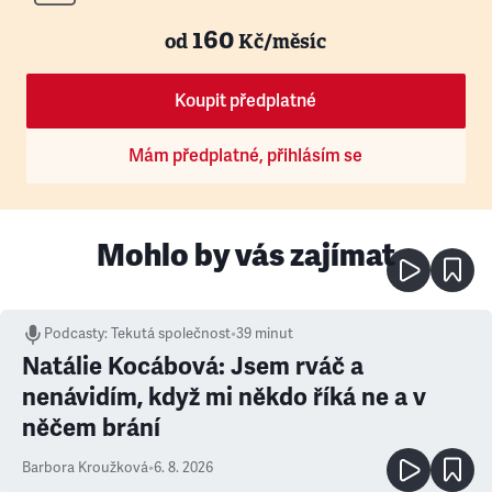
160
od
Kč/měsíc
Koupit předplatné
Mám předplatné, přihlásím se
Mohlo by vás zajímat
Podcasty
:
Tekutá společnost
•
39 minut
Natálie Kocábová: Jsem rváč a
nenávidím, když mi někdo říká ne a v
něčem brání
Barbora Kroužková
•
6. 8. 2026