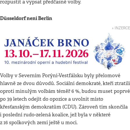
rozpustit a vypsat předčasné volby.
Düsseldorf není Berlín
↓ INZERCE
Volby v Severním Porýní-Vestfálsku byly přelomové
hlavně ze dvou důvodů. Sociální demokraté, kteří ztratili
oproti minulým volbám téměř 6 %, budou muset poprvé
po 39 letech odejít do opozice a uvolnit místo
křesťanským demokratům (CDU). Zároveň tím skončila
i poslední rudo-zelená koalice, jež byla v některé
z 16 spolkových zemí ještě u moci.