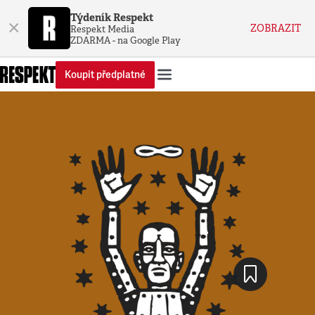
Týdeník Respekt
×
ZOBRAZIT
Respekt Media
ZDARMA - na Google Play
Koupit předplatné