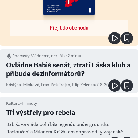
Přejít do obchodu
Podcasty
:
Vládneme, nerušit
•
42 minut
Ovládne Babiš senát, ztratí Láska klub a
přibude dezinformátorů?
Kristýna Jelínková
,
František Trojan
,
Filip Zelenka
•
7. 8. 2026
Kultura
•
4
minuty
Tři výstřely pro rebela
Babišova vláda pohřbila legendu undergroundu.
Rozloučení s Milanem Knížákem doprovodily vojenské