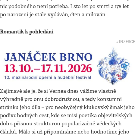
nic podobného není potřeba. I sto let po smrti a 178 let
po narození je stále vydáván, čten a milován.
Romantik k pohledání
↓ INZERCE
Zajímavé ale je, že si Vernea dnes vážíme vlastně
výhradně pro onu dobrodružnou, a tedy konzumní
stránku jeho díla – pro neobyčejný klukovský šmak jeho
podivuhodných cest, kde se mísí poetika objevitelských
dob s přísnou strukturou popularizačně vědeckých
článků. Málo si už připomínáme nebo hodnotíme jeho