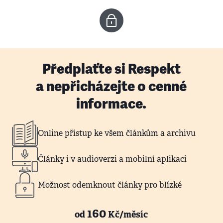
Předplaťte si Respekt
a nepřicházejte o cenné
informace.
Online přístup ke všem článkům a archivu
Články i v audioverzi a mobilní aplikaci
Možnost odemknout články pro blízké
160
od
Kč/měsíc