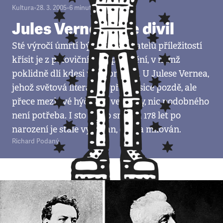
Kultura
•
28. 3. 2005
•
6
minut
Jules Verne by se divil
Sté výročí úmrtí bývá u spisovatelů příležitostí
křísit je z polovičního zapomnění, v němž
poklidně dlí kdesi v učebnicích. U Julese Vernea,
jehož světová literatura přijala sice pozdě, ale
přece mezi své hýčkané velikány, nic podobného
není potřeba. I sto let po smrti a 178 let po
narození je stále vydáván, čten a milován.
Richard Podaný