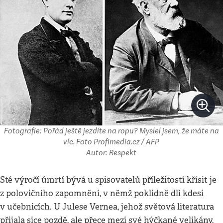
Fotografie: Pořád ještě jezdíte na ropu? Myslel jsem, že máte na
víc. Foto Profimedia.cz / AFP
Autor: Respekt
Sté výročí úmrtí bývá u spisovatelů příležitostí křísit je
z polovičního zapomnění, v němž poklidně dlí kdesi
v učebnicích. U Julese Vernea, jehož světová literatura
přijala sice pozdě, ale přece mezi své hýčkané velikány,