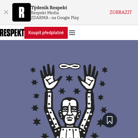
Týdeník Respekt
×
ZOBRAZIT
Respekt Media
ZDARMA - na Google Play
Koupit předplatné