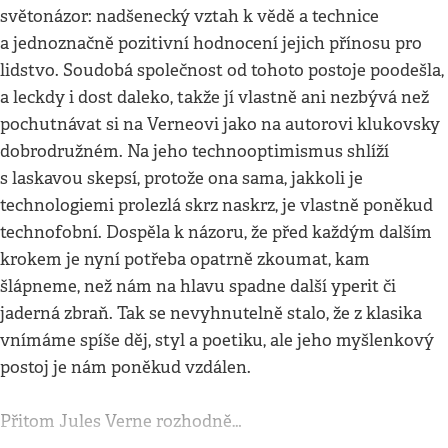
světonázor: nadšenecký vztah k vědě a technice
a jednoznačně pozitivní hodnocení jejich přínosu pro
lidstvo. Soudobá společnost od tohoto postoje poodešla,
a leckdy i dost daleko, takže jí vlastně ani nezbývá než
pochutnávat si na Verneovi jako na autorovi klukovsky
dobrodružném. Na jeho technooptimismus shlíží
s laskavou skepsí, protože ona sama, jakkoli je
technologiemi prolezlá skrz naskrz, je vlastně poněkud
technofobní. Dospěla k názoru, že před každým dalším
krokem je nyní potřeba opatrně zkoumat, kam
šlápneme, než nám na hlavu spadne další yperit či
jaderná zbraň. Tak se nevyhnutelně stalo, že z klasika
vnímáme spíše děj, styl a poetiku, ale jeho myšlenkový
postoj je nám poněkud vzdálen.
Přitom Jules Verne rozhodně…