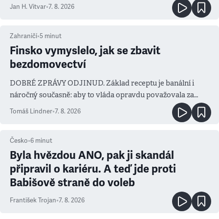
salvy i kritika pokrokářů
Jan H. Vitvar
•
7. 8. 2026
Zahraničí
•
5
minut
Finsko vymyslelo, jak se zbavit
bezdomovectví
DOBRÉ ZPRÁVY ODJINUD. Základ receptu je banální i
náročný současně: aby to vláda opravdu považovala za
prioritu
Tomáš Lindner
•
7. 8. 2026
Česko
•
6
minut
Byla hvězdou ANO, pak ji skandál
připravil o kariéru. A teď jde proti
Babišově straně do voleb
František Trojan
•
7. 8. 2026