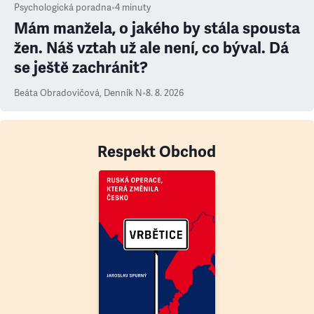
Psychologická poradna
•
4
minuty
Mám manžela, o jakého by stála spousta
žen. Náš vztah už ale není, co býval. Dá
se ještě zachránit?
Beáta Obradovičová
,
Denník N
•
8. 8. 2026
Respekt Obchod