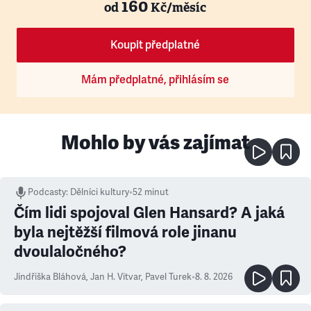
160
od
Kč/měsíc
Koupit předplatné
Mám předplatné, přihlásím se
Mohlo by vás zajímat
Podcasty
:
Dělníci kultury
•
52 minut
Čím lidi spojoval Glen Hansard? A jaká
byla nejtěžší filmová role jinanu
dvoulaločného?
Jindřiška Bláhová
,
Jan H. Vitvar
,
Pavel Turek
•
8. 8. 2026