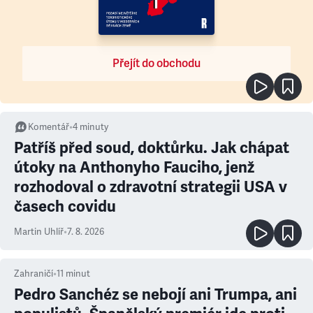
Přejít do obchodu
Komentář
•
4
minuty
Patříš před soud, doktůrku. Jak chápat
útoky na Anthonyho Fauciho, jenž
rozhodoval o zdravotní strategii USA v
časech covidu
Martin Uhlíř
•
7. 8. 2026
Zahraničí
•
11
minut
Pedro Sanchéz se nebojí ani Trumpa, ani