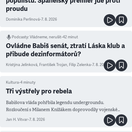
populistů. Španělský premiér jde proti
proudu
Dominika Perlínová
•
7. 8. 2026
Podcasty
:
Vládneme, nerušit
•
42 minut
Ovládne Babiš senát, ztratí Láska klub a
přibude dezinformátorů?
Kristýna Jelínková
,
František Trojan
,
Filip Zelenka
•
7. 8. 2026
Kultura
•
4
minuty
Tři výstřely pro rebela
Babišova vláda pohřbila legendu undergroundu.
Rozloučení s Milanem Knížákem doprovodily vojenské
salvy i kritika pokrokářů
Jan H. Vitvar
•
7. 8. 2026