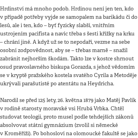
Hrdinství má mnoho podob. Hrdinou není jen ten, kdo
v případě potřeby vyjde se samopalem na barikádu či do
lesů, ale i ten, kdo – byť fyzicky slabší, vnitřním
ustrojením pacifista a navíc třeba s šesti křížky na krku
– chrání jiné. A když už se to nepodaří, vezme na sebe
osobní zodpovědnost, aby se – třebas marně – snažil
zabránit nejhorším škodám. Takto lze v kostce shrnout
osud pravoslavného biskupa Gorazda, s jehož vědomím
se v kryptě pražského kostela svatého Cyrila a Metoděje
ukrývali parašutisté po atentátu na Heydricha.
Narodil se před 125 lety, 26. května 1879 jako Matěj Pavlík
v rodině starosty moravské vsi Hrubá Vrbka. Chtěl
studovat teologii, proto musel podle tehdejších zákonů
absolvovat státní gymnázium (zvolil si německé
v Kroměříži). Po bohosloví na olomoucké fakultě se jako