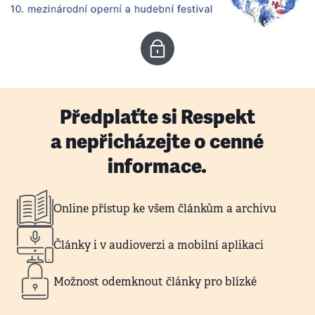
Předplaťte si Respekt
a nepřicházejte o cenné
informace.
Online přístup ke všem článkům a archivu
Články i v audioverzi a mobilní aplikaci
Možnost odemknout články pro blízké