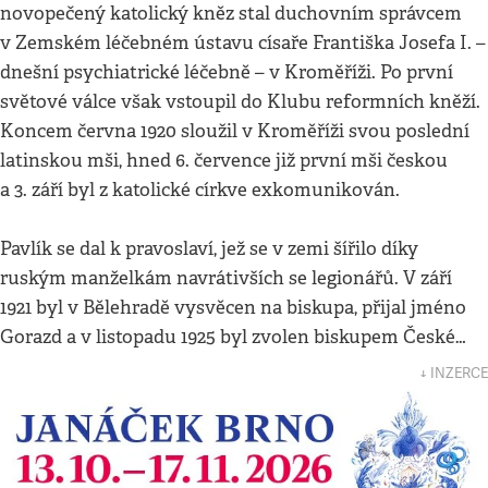
novopečený katolický kněz stal duchovním správcem
v Zemském léčebném ústavu císaře Františka Josefa I. –
dnešní psychiatrické léčebně – v Kroměříži. Po první
světové válce však vstoupil do Klubu reformních kněží.
Koncem června 1920 sloužil v Kroměříži svou poslední
latinskou mši, hned 6. července již první mši českou
a 3. září byl z katolické církve exkomunikován.
Pavlík se dal k pravoslaví, jež se v zemi šířilo díky
ruským manželkám navrátivších se legionářů. V září
1921 byl v Bělehradě vysvěcen na biskupa, přijal jméno
Gorazd a v listopadu 1925 byl zvolen biskupem České…
↓ INZERCE