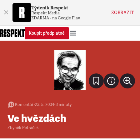
Týdeník Respekt
×
ZOBRAZIT
Respekt Media
ZDARMA - na Google Play
Koupit předplatné
Komentář
•
23. 5. 2004
•
3
minuty
Ve hvězdách
Zbyněk Petráček