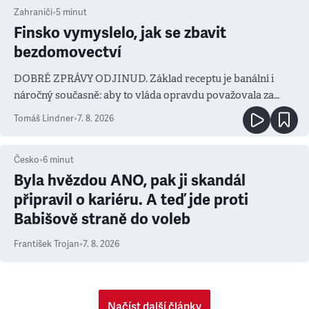
Zahraničí
•
5
minut
Finsko vymyslelo, jak se zbavit
bezdomovectví
DOBRÉ ZPRÁVY ODJINUD. Základ receptu je banální i
náročný současně: aby to vláda opravdu považovala za
prioritu
Tomáš Lindner
•
7. 8. 2026
Česko
•
6
minut
Byla hvězdou ANO, pak ji skandál
připravil o kariéru. A teď jde proti
Babišově straně do voleb
František Trojan
•
7. 8. 2026
Načíst další články