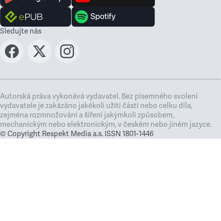
Sledujte nás
Autorská práva vykonává vydavatel. Bez písemného svolení
vydavatele je zakázáno jakékoli užití částí nebo celku díla,
zejména rozmnožování a šíření jakýmkoli způsobem,
mechanickým nebo elektronickým, v českém nebo jiném jazyce.
© Copyright Respekt Media a.s. ISSN 1801-1446