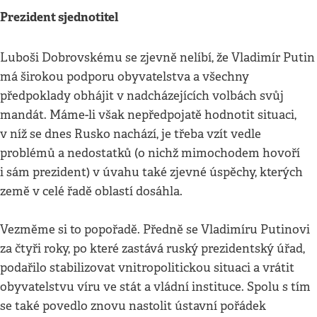
Prezident sjednotitel
Luboši Dobrovskému se zjevně nelíbí, že Vladimír Putin
má širokou podporu obyvatelstva a všechny
předpoklady obhájit v nadcházejících volbách svůj
mandát. Máme-li však nepředpojatě hodnotit situaci,
v níž se dnes Rusko nachází, je třeba vzít vedle
problémů a nedostatků (o nichž mimochodem hovoří
i sám prezident) v úvahu také zjevné úspěchy, kterých
země v celé řadě oblastí dosáhla.
Vezměme si to popořadě. Předně se Vladimíru Putinovi
za čtyři roky, po které zastává ruský prezidentský úřad,
podařilo stabilizovat vnitropolitickou situaci a vrátit
obyvatelstvu víru ve stát a vládní instituce. Spolu s tím
se také povedlo znovu nastolit ústavní pořádek