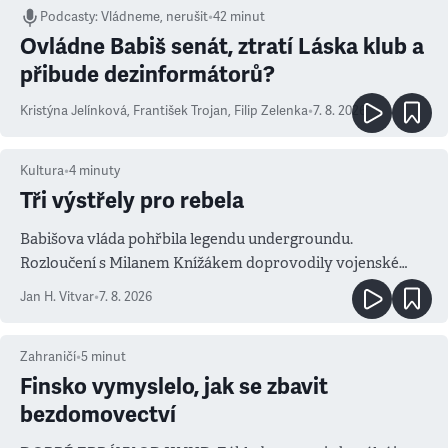
Podcasty
:
Vládneme, nerušit
•
42 minut
Ovládne Babiš senát, ztratí Láska klub a
přibude dezinformátorů?
Kristýna Jelínková
,
František Trojan
,
Filip Zelenka
•
7. 8. 2026
Kultura
•
4
minuty
Tři výstřely pro rebela
Babišova vláda pohřbila legendu undergroundu.
Rozloučení s Milanem Knížákem doprovodily vojenské
salvy i kritika pokrokářů
Jan H. Vitvar
•
7. 8. 2026
Zahraničí
•
5
minut
Finsko vymyslelo, jak se zbavit
bezdomovectví