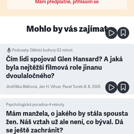
Mám předplatné, přihlásím se
Mohlo by vás zajímat
Podcasty
:
Dělníci kultury
•
52 minut
Čím lidi spojoval Glen Hansard? A jaká
byla nejtěžší filmová role jinanu
dvoulaločného?
Jindřiška Bláhová
,
Jan H. Vitvar
,
Pavel Turek
•
8. 8. 2026
Psychologická poradna
•
4
minuty
Mám manžela, o jakého by stála spousta
žen. Náš vztah už ale není, co býval. Dá
se ještě zachránit?