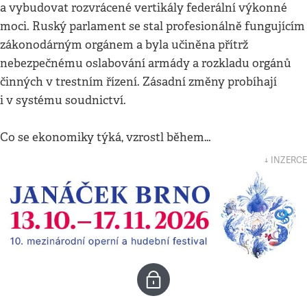
a vybudovat rozvrácené vertikály federální výkonné
moci. Ruský parlament se stal profesionálně fungujícím
zákonodárným orgánem a byla učiněna přítrž
nebezpečnému oslabování armády a rozkladu orgánů
činných v trestním řízení. Zásadní změny probíhají
i v systému soudnictví.
Co se ekonomiky týká, vzrostl během…
↓ INZERCE