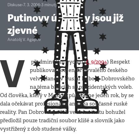
Diskuse
•
7. 3. 2004
•
3
minuty
Putinovy úspěchy jsou již
zjevné
Anatolij V. Agapov
V
předminulém vydání (
č. 9/2004
) Respekt
publikoval komentář bývalého českého
velvyslance v Rusku Luboše Dobrovského
na téma blížících se prezidentských voleb.
Od člověka, který v Moskvě působil ne jeden rok, by se
dala očekávat profesionální analýza současné ruské
reality. Pan Dobrovský však ve svém textu bohužel
předložil pouze tradiční soubor klišé a slovník jako
vystřižený z dob studené války.