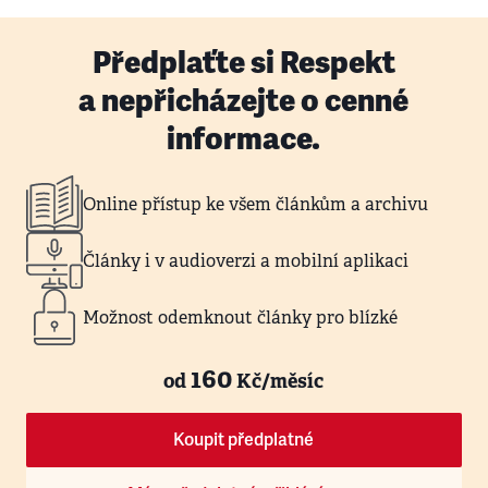
Předplaťte si Respekt
a nepřicházejte o cenné
informace.
Online přístup ke všem článkům a archivu
Články i v audioverzi a mobilní aplikaci
Možnost odemknout články pro blízké
160
od
Kč/měsíc
Koupit předplatné