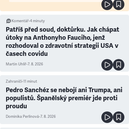
Komentář
•
4
minuty
Patříš před soud, doktůrku. Jak chápat
útoky na Anthonyho Fauciho, jenž
rozhodoval o zdravotní strategii USA v
časech covidu
Martin Uhlíř
•
7. 8. 2026
Zahraničí
•
11
minut
Pedro Sanchéz se nebojí ani Trumpa, ani
populistů. Španělský premiér jde proti
proudu
Dominika Perlínová
•
7. 8. 2026