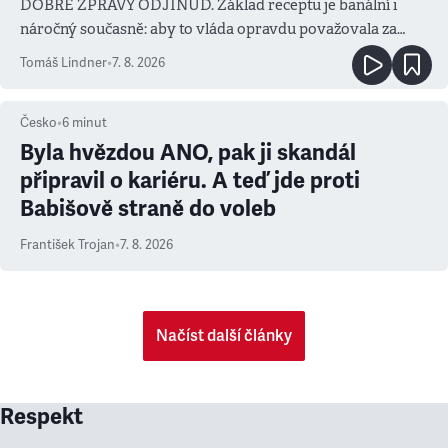
DOBRÉ ZPRÁVY ODJINUD. Základ receptu je banální i
náročný současně: aby to vláda opravdu považovala za
prioritu
Tomáš Lindner
•
7. 8. 2026
Česko
•
6
minut
Byla hvězdou ANO, pak ji skandál
připravil o kariéru. A teď jde proti
Babišově straně do voleb
František Trojan
•
7. 8. 2026
Načíst další články
Respekt