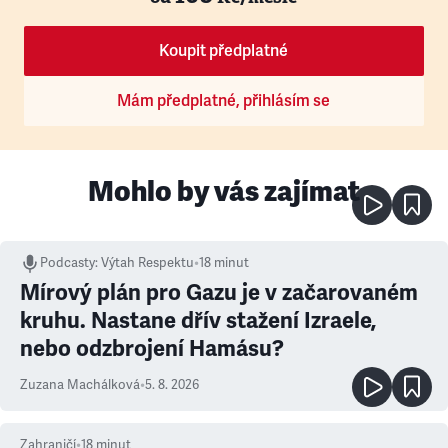
Koupit předplatné
Mám předplatné, přihlásím se
Mohlo by vás zajímat
Podcasty
:
Výtah Respektu
•
18 minut
Mírový plán pro Gazu je v začarovaném
kruhu. Nastane dřív stažení Izraele,
nebo odzbrojení Hamásu?
Zuzana Machálková
•
5. 8. 2026
Zahraničí
•
18
minut