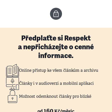
Předplaťte si Respekt
a nepřicházejte o cenné
informace.
Online přístup ke všem článkům a archivu
Články i v audioverzi a mobilní aplikaci
Možnost odemknout články pro blízké
160
od
Kč/měsíc