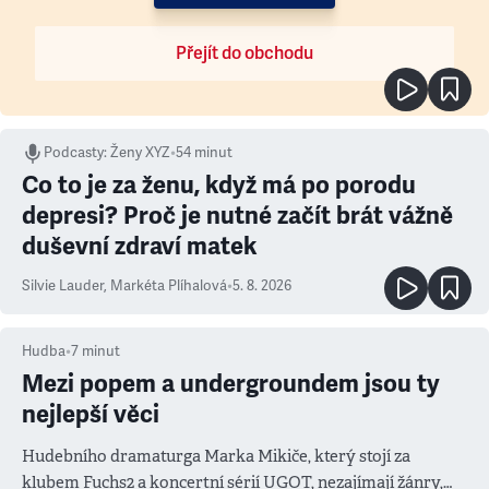
Přejít do obchodu
Podcasty
:
Ženy XYZ
•
54 minut
Co to je za ženu, když má po porodu
depresi? Proč je nutné začít brát vážně
duševní zdraví matek
Silvie Lauder
,
Markéta Plíhalová
•
5. 8. 2026
Hudba
•
7
minut
Mezi popem a undergroundem jsou ty
nejlepší věci
Hudebního dramaturga Marka Mikiče, který stojí za
klubem Fuchs2 a koncertní sérií UGOT, nezajímají žánry,