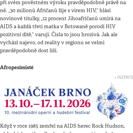
při svém pověstném výroku pravděpodobně právě na
ně. „30 milionů Afričanů žije s virem HIV,“ hlásí
novinové titulky, „12 procent Jihoafričanů umírá na
AIDS a každá třetí matka v Botswaně porodí HIV
pozitivní dítě,“ varují. Čísla to jsou hrozivá. Jak ale
vychází najevo, od reality v regionu se velmi
pravděpodobně dost liší.
Afropesimisté
↓ INZERCE
Když v roce 1985 zemřel na AIDS herec Rock Hudson,