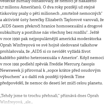
vědecké žurnály odhadovaly, že nemocí je nakaženo
1,7 milionu Američanů. O dva roky později už stejné
tiskoviny psaly o pěti milionech „smrtelně nemocných“
a aktivisté ústy herečky Elizabeth Taylorové varovali, že
„AIDS časem překročí hranice homosexuální a drogové
subkultury a postihne nás všechny bez rozdílu“. Ještě
v roce 1990 pak nejpopulárnější americká moderátorka
Oprah Winfreyová ve své hojně sledované talkshow
prohlašovala, že „AIDS si co nevidět vyžádá život
každého pátého heterosexuála v Americe“. Když nemoci
v roce 1991 podlehl zpěvák Freddie Mercury, časopis
Newsweek ji přirovnal k „sopce krátce před osudovým
výbuchem“ a o další rok později týdeník Time
předpověděl, že nemoc do deseti let zničí celou planetu.
„Tehdy jsme to trochu přehnali,“ přiznává dnes Oprah
Winfreyová, „ale…