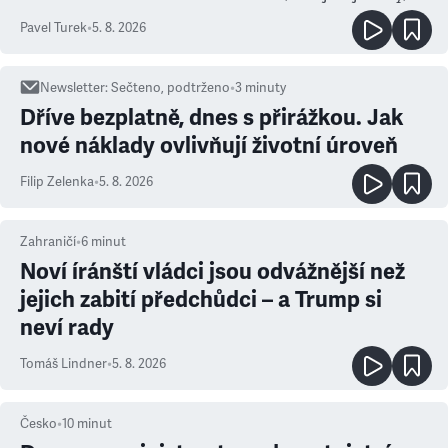
ale atmosféra
Pavel Turek
•
5. 8. 2026
Newsletter
:
Sečteno, podtrženo
•
3
minuty
Dříve bezplatně, dnes s přirážkou. Jak
nové náklady ovlivňují životní úroveň
Filip Zelenka
•
5. 8. 2026
Zahraničí
•
6
minut
Noví íránští vládci jsou odvážnější než
jejich zabití předchůdci – a Trump si
neví rady
Tomáš Lindner
•
5. 8. 2026
Česko
•
10
minut