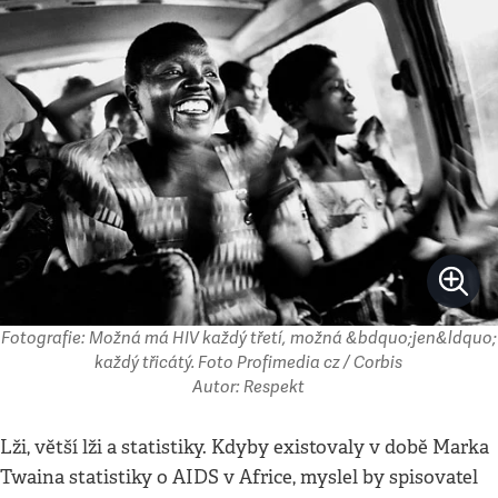
Fotografie: Možná má HIV každý třetí, možná &bdquo;jen&ldquo;
každý třicátý. Foto Profimedia cz / Corbis
Autor: Respekt
Lži, větší lži a statistiky. Kdyby existovaly v době Marka
Twaina statistiky o AIDS v Africe, myslel by spisovatel