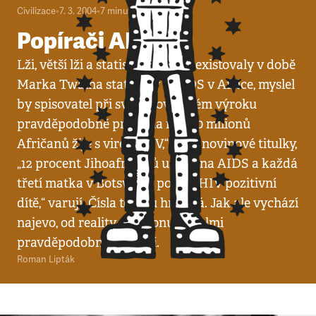
Civilizace
•
7. 3. 2004
•
7
minut
Popírači AIDS
Lži, větší lži a statistiky. Kdyby existovaly v době
Marka Twaina statistiky o AIDS v Africe, myslel
by spisovatel při svém pověstném výroku
pravděpodobně právě na ně. „30 milionů
Afričanů žije s virem HIV,“ hlásí novinové titulky,
„12 procent Jihoafričanů umírá na AIDS a každá
třetí matka v Botswaně porodí HIV pozitivní
dítě,“ varují. Čísla to jsou hrozivá. Jak ale vychází
najevo, od reality v regionu se velmi
pravděpodobně dost liší.
Roman Lipták