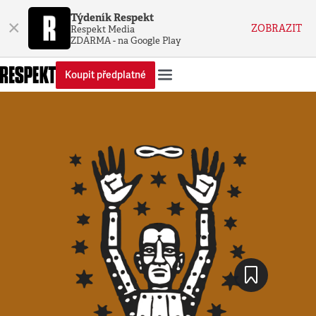
Týdeník Respekt
×
ZOBRAZIT
Respekt Media
ZDARMA - na Google Play
Koupit předplatné