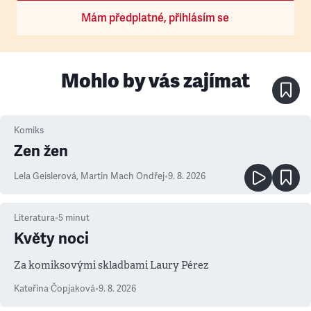
Mám předplatné, přihlásím se
Mohlo by vás zajímat
Komiks
Zen žen
Lela Geislerová
,
Martin Mach Ondřej
•
9. 8. 2026
Literatura
•
5
minut
Květy noci
Za komiksovými skladbami Laury Pérez
Kateřina Čopjaková
•
9. 8. 2026