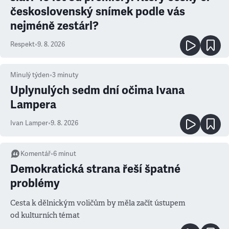
československý snímek podle vás
nejméně zestárl?
Respekt
•
9. 8. 2026
Minulý týden
•
3
minuty
Uplynulých sedm dní očima Ivana
Lampera
Ivan Lamper
•
9. 8. 2026
Komentář
•
6
minut
Demokratická strana řeší špatné
problémy
Cesta k dělnickým voličům by měla začít ústupem
od kulturních témat