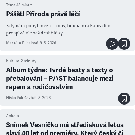
Téma
•
13
minut
Pšššt! Příroda právě léčí
Kdy nám pobyt mezi stromy, houbami a kapradím
prospívá víc než drahé léky
Markéta Plíhalová
•
9. 8. 2026
Kultura
•
2
minuty
Album týdne: Tvrdé beaty a texty o
přebalování – P/\ST balancuje mezi
rapem a rodičovstvím
Eliška Palušová
•
9. 8. 2026
Anketa
Snímek Vesničko má středisková letos
slaví 40 let od premiéry. Který český či