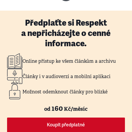
Předplaťte si Respekt
a nepřicházejte o cenné
informace.
Online přístup ke všem článkům a archivu
Články i v audioverzi a mobilní aplikaci
Možnost odemknout články pro blízké
160
od
Kč/měsíc
Koupit předplatné