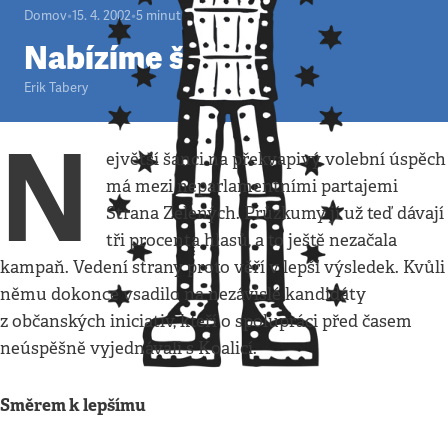
Domov
•
15. 4. 2002
•
5
minut
Nabízíme šanci
Erik Tabery
N
ejvětší šanci na překvapivý volební úspěch
má mezi neparlamentními partajemi
Strana Zelených. Průzkumy jí už teď dávají
tři procenta hlasů, a to ještě nezačala
kampaň. Vedení strany proto věří v lepší výsledek. Kvůli
němu dokonce vsadilo na nezávislé kandidáty
z občanských iniciativ, kteří o spolupráci před časem
neúspěšně vyjednávali s Koalicí.
Směrem k lepšímu