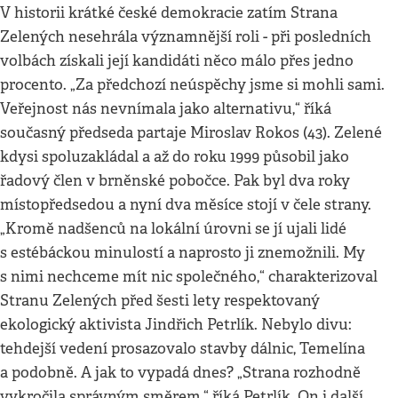
V historii krátké české demokracie zatím Strana
Zelených nesehrála významnější roli - při posledních
volbách získali její kandidáti něco málo přes jedno
procento. „Za předchozí neúspěchy jsme si mohli sami.
Veřejnost nás nevnímala jako alternativu,“ říká
současný předseda partaje Miroslav Rokos (43). Zelené
kdysi spoluzakládal a až do roku 1999 působil jako
řadový člen v brněnské pobočce. Pak byl dva roky
místopředsedou a nyní dva měsíce stojí v čele strany.
„Kromě nadšenců na lokální úrovni se jí ujali lidé
s estébáckou minulostí a naprosto ji znemožnili. My
s nimi nechceme mít nic společného,“ charakterizoval
Stranu Zelených před šesti lety respektovaný
ekologický aktivista Jindřich Petrlík. Nebylo divu:
tehdejší vedení prosazovalo stavby dálnic, Temelína
a podobně. A jak to vypadá dnes? „Strana rozhodně
vykročila správným směrem,“ říká Petrlík. On i další