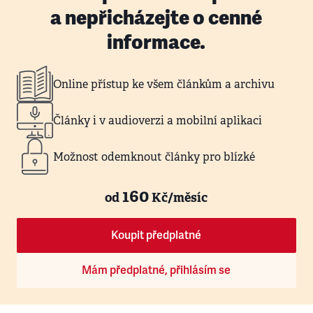
a nepřicházejte o cenné
informace.
Online přístup ke všem článkům a archivu
Články i v audioverzi a mobilní aplikaci
Možnost odemknout články pro blízké
160
od
Kč/měsíc
Koupit předplatné
Mám předplatné, přihlásím se