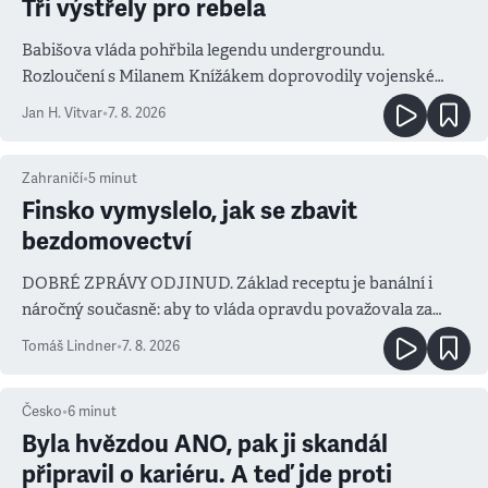
Tři výstřely pro rebela
Babišova vláda pohřbila legendu undergroundu.
Rozloučení s Milanem Knížákem doprovodily vojenské
salvy i kritika pokrokářů
Jan H. Vitvar
•
7. 8. 2026
Zahraničí
•
5
minut
Finsko vymyslelo, jak se zbavit
bezdomovectví
DOBRÉ ZPRÁVY ODJINUD. Základ receptu je banální i
náročný současně: aby to vláda opravdu považovala za
prioritu
Tomáš Lindner
•
7. 8. 2026
Česko
•
6
minut
Byla hvězdou ANO, pak ji skandál
připravil o kariéru. A teď jde proti