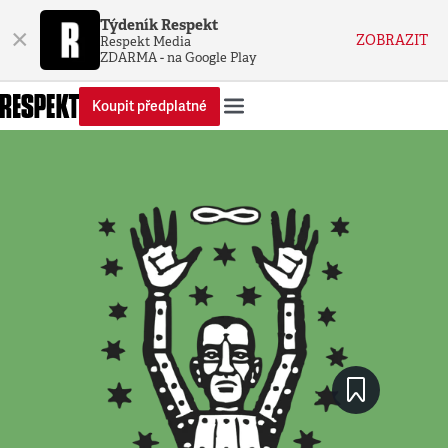
Týdeník Respekt
×
ZOBRAZIT
Respekt Media
ZDARMA - na Google Play
Koupit předplatné