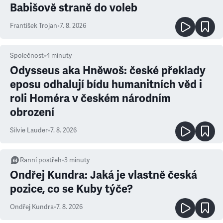
Babišově straně do voleb
František Trojan
•
7. 8. 2026
Společnost
•
4
minuty
Odysseus aka Hněwoš: české překlady
eposu odhalují bídu humanitních věd i
roli Homéra v českém národním
obrození
Silvie Lauder
•
7. 8. 2026
Ranní postřeh
•
3
minuty
Ondřej Kundra: Jaká je vlastně česká
pozice, co se Kuby týče?
Ondřej Kundra
•
7. 8. 2026