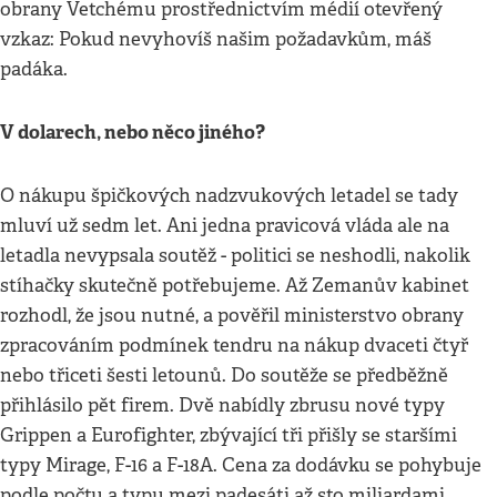
obrany Vetchému prostřednictvím médií otevřený
vzkaz: Pokud nevyhovíš našim požadavkům, máš
padáka.
V dolarech, nebo něco jiného?
O nákupu špičkových nadzvukových letadel se tady
mluví už sedm let. Ani jedna pravicová vláda ale na
letadla nevypsala soutěž - politici se neshodli, nakolik
stíhačky skutečně potřebujeme. Až Zemanův kabinet
rozhodl, že jsou nutné, a pověřil ministerstvo obrany
zpracováním podmínek tendru na nákup dvaceti čtyř
nebo třiceti šesti letounů. Do soutěže se předběžně
přihlásilo pět firem. Dvě nabídly zbrusu nové typy
Grippen a Eurofighter, zbývající tři přišly se staršími
typy Mirage, F-16 a F-18A. Cena za dodávku se pohybuje
podle počtu a typu mezi padesáti až sto miliardami