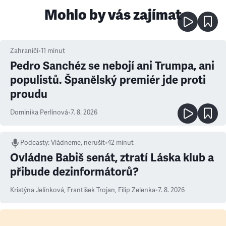
Mohlo by vás zajímat
Zahraničí
•
11
minut
Pedro Sanchéz se nebojí ani Trumpa, ani
populistů. Španělský premiér jde proti
proudu
Dominika Perlínová
•
7. 8. 2026
Podcasty
:
Vládneme, nerušit
•
42 minut
Ovládne Babiš senát, ztratí Láska klub a
přibude dezinformátorů?
Kristýna Jelínková
,
František Trojan
,
Filip Zelenka
•
7. 8. 2026