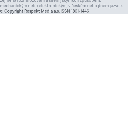
zejména rozmnožování a šíření jakýmkoli způsobem,
mechanickým nebo elektronickým, v českém nebo jiném jazyce.
© Copyright Respekt Media a.s. ISSN 1801-1446