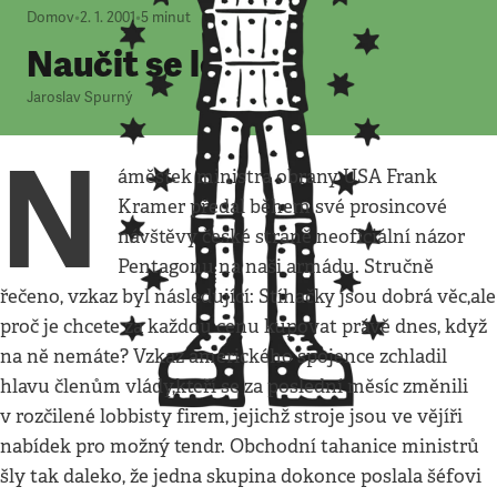
Domov
•
2. 1. 2001
•
5
minut
Naučit se létat
Jaroslav Spurný
N
áměstek ministra obrany USA Frank
Kramer předal během své prosincové
návštěvy české straně neoficiální názor
Pentagonu na naši armádu. Stručně
řečeno, vzkaz byl následující: Stíhačky jsou dobrá věc,ale
proč je chcete za každou cenu kupovat právě dnes, když
na ně nemáte? Vzkaz amerického spojence zchladil
hlavu členům vlády,kteří se za poslední měsíc změnili
v rozčilené lobbisty firem, jejichž stroje jsou ve vějíři
nabídek pro možný tendr. Obchodní tahanice ministrů
šly tak daleko, že jedna skupina dokonce poslala šéfovi