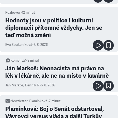
Rozhovor
•
12
minut
Hodnoty jsou v politice i kulturní
diplomacii přítomné vždycky. Jen se
teď možná změní
Eva Soukeníková
•
6. 8. 2026
Komentář
•
8
minut
Ján Markoš: Neonacista má právo na
lék v lékárně, ale ne na místo v kavárně
Ján Markoš
,
Denník N
•
6. 8. 2026
Newsletter
:
Plamínková
•
7
minut
Plamínková: Boj o Senát odstartoval,
Vávrovci versus vláda a další Turkův