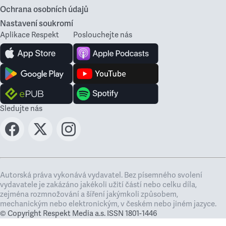
Ochrana osobních údajů
Nastavení soukromí
Aplikace Respekt
Poslouchejte nás
Sledujte nás
Autorská práva vykonává vydavatel. Bez písemného svolení
vydavatele je zakázáno jakékoli užití částí nebo celku díla,
zejména rozmnožování a šíření jakýmkoli způsobem,
mechanickým nebo elektronickým, v českém nebo jiném jazyce.
© Copyright Respekt Media a.s. ISSN 1801-1446