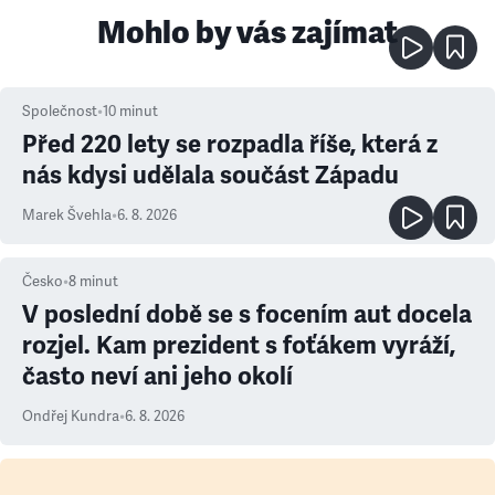
Mohlo by vás zajímat
Společnost
•
10
minut
Před 220 lety se rozpadla říše, která z
nás kdysi udělala součást Západu
Marek Švehla
•
6. 8. 2026
Česko
•
8
minut
V poslední době se s focením aut docela
rozjel. Kam prezident s foťákem vyráží,
často neví ani jeho okolí
Ondřej Kundra
•
6. 8. 2026