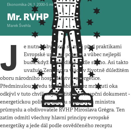
Ekonomika
•
24. 1. 2000
•
5
minut
Mr. RVHP
Marek Švehla
J
e nutné, abychom se měli před praktikami
Evropské unie na pozoru, a vůbec nejlepší
bude, když se zařídíme podle svého. Asi takto
uvažuje Zemanova vláda v životně důležitém
oboru národního hospodářství - energetice.
Předminulou středu totiž kabinet bez mrknutí oka
odkývl v tuto chvíli nejdůležitější koncepční dokument -
energetickou politiku, kterou sepsal tým ministra
průmyslu a obdivovatele RVHP Miroslava Grégra. Ten
zatím odmítl všechny hlavní principy evropské
energetiky a jede dál podle osvědčeného receptu