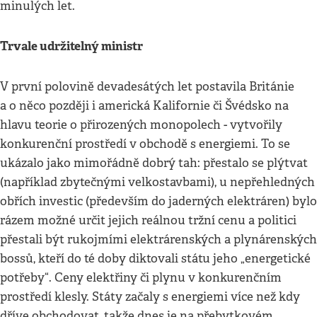
minulých let.
Trvale udržitelný ministr
V první polovině devadesátých let postavila Británie
a o něco později i americká Kalifornie či Švédsko na
hlavu teorie o přirozených monopolech - vytvořily
konkurenční prostředí v obchodě s energiemi. To se
ukázalo jako mimořádně dobrý tah: přestalo se plýtvat
(například zbytečnými velkostavbami), u nepřehledných
obřích investic (především do jaderných elektráren) bylo
rázem možné určit jejich reálnou tržní cenu a politici
přestali být rukojmími elektrárenských a plynárenských
bossů, kteří do té doby diktovali státu jeho „energetické
potřeby“. Ceny elektřiny či plynu v konkurenčním
prostředí klesly. Státy začaly s energiemi více než kdy
dříve obchodovat, takže dnes je na přebytkovém