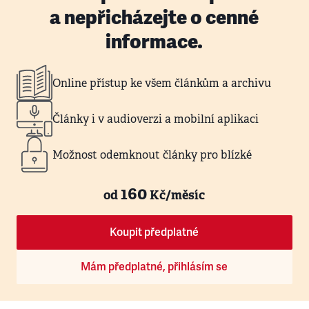
a nepřicházejte o cenné
informace.
Online přístup ke všem článkům a archivu
Články i v audioverzi a mobilní aplikaci
Možnost odemknout články pro blízké
160
od
Kč/měsíc
Koupit předplatné
Mám předplatné, přihlásím se