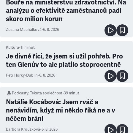
Bouře na ministerstvu zdravotnictví. Na
analýzu o efektivitě zaměstnanců padl
skoro milion korun
Zuzana Machálková
•
6. 8. 2026
Kultura
•
11
minut
Je divné říci, že jsem si užil pohřeb. Pro
ten Glenův to ale platilo stoprocentně
Petr Horký
•
Dublin
•
6. 8. 2026
Podcasty
:
Tekutá společnost
•
39 minut
Natálie Kocábová: Jsem rváč a
nenávidím, když mi někdo říká ne a v
něčem brání
Barbora Kroužková
•
6. 8. 2026