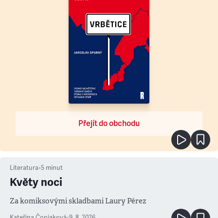
Přejít do obchodu
Literatura
•
5
minut
Květy noci
Za komiksovými skladbami Laury Pérez
Kateřina Čopjaková
•
9. 8. 2026