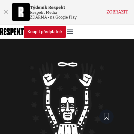
Týdeník Respekt
×
ZOBRAZIT
Respekt Media
ZDARMA - na Google Play
Koupit předplatné