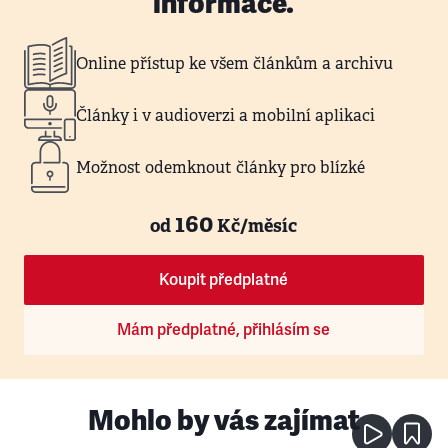
informace.
Online přístup ke všem článkům a archivu
Články i v audioverzi a mobilní aplikaci
Možnost odemknout články pro blízké
160
od
Kč/měsíc
Koupit předplatné
Mám předplatné, přihlásím se
Mohlo by vás zajímat