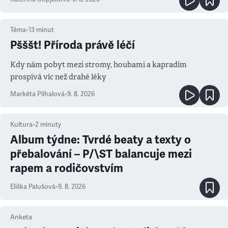
Téma
•
13
minut
Pšššt! Příroda právě léčí
Kdy nám pobyt mezi stromy, houbami a kapradím
prospívá víc než drahé léky
Markéta Plíhalová
•
9. 8. 2026
Kultura
•
2
minuty
Album týdne: Tvrdé beaty a texty o
přebalování – P/\ST balancuje mezi
rapem a rodičovstvím
Eliška Palušová
•
9. 8. 2026
Anketa