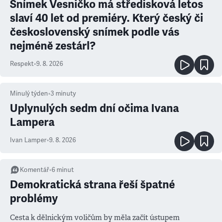
Snímek Vesničko má středisková letos
slaví 40 let od premiéry. Který český či
československý snímek podle vás
nejméně zestárl?
Respekt
•
9. 8. 2026
Minulý týden
•
3
minuty
Uplynulých sedm dní očima Ivana
Lampera
Ivan Lamper
•
9. 8. 2026
Komentář
•
6
minut
Demokratická strana řeší špatné
problémy
Cesta k dělnickým voličům by měla začít ústupem