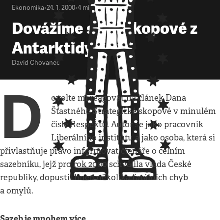
Ekonomika
•
24. 1. 2000
•
4
minuty
Dovážíme snad skopové z
Antarktidy?
David Chovanec
D
ovolte mi reagovat na článek Dana
Šťastného Strategické skopové v minulém
čísle Respektu. Autor se jako pracovník
Liberálního institutu a jako osoba, která si
přivlastňuje právo informovat čtenáře o celním
sazebníku, jejž pro rok 2000 schválila vláda České
republiky, dopustil hned několika fatálních chyb
a omylů.
Sazeb je mnohem více