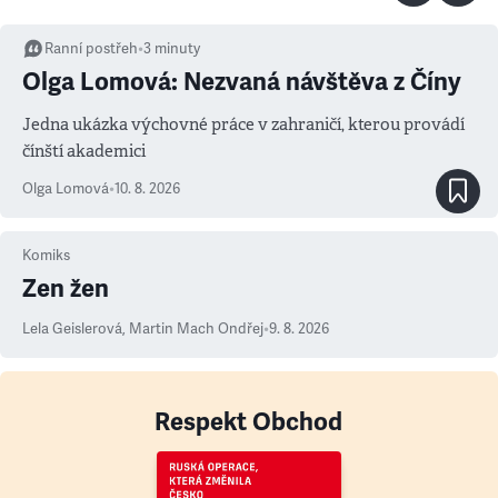
Ranní postřeh
•
3
minuty
Olga Lomová: Nezvaná návštěva z Číny
Jedna ukázka výchovné práce v zahraničí, kterou provádí
čínští akademici
Olga Lomová
•
10. 8. 2026
Komiks
Zen žen
Lela Geislerová
,
Martin Mach Ondřej
•
9. 8. 2026
Respekt Obchod