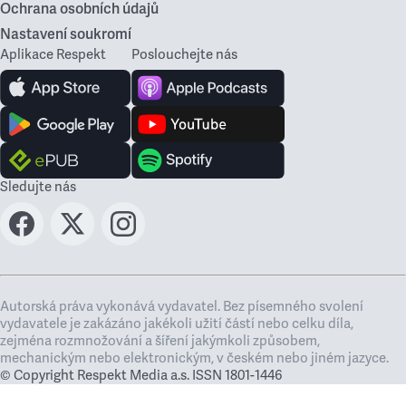
Ochrana osobních údajů
Nastavení soukromí
Aplikace Respekt
Poslouchejte nás
Sledujte nás
Autorská práva vykonává vydavatel. Bez písemného svolení
vydavatele je zakázáno jakékoli užití částí nebo celku díla,
zejména rozmnožování a šíření jakýmkoli způsobem,
mechanickým nebo elektronickým, v českém nebo jiném jazyce.
© Copyright Respekt Media a.s. ISSN 1801-1446