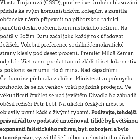
Vlasta Trojanová (ČSSD), proč se i ve druhém hlasování
přidala ke svým komunistickým kolegům a zamítla
občanský návrh připevnit na příborskou radnici
pamětní desku obětem komunistického režimu. Na
poště v Božím Daru začal jako každý rok úřadovat
Ježíšek. Volební preference sociálnědemokratické
strany klesly pod deset procent. Premiér Miloš Zeman
odjel do Vietnamu prodat tamní vládě třicet lokomotiv
a poklonit se mumii Ho či mina. Nad západními
Čechami se přehnala vichřice. Ministerstvo průmyslu
rozhodlo, že se na venkov vrátí pojízdné prodejny. Ve
věku třiceti čtyř let se nad jevištěm Divadla Na zábradlí
oběsil režisér Petr Lébl. Na ulicích českých měst se
Podívejte, tehdejší
objevily první kádě s živými rybami.
právní řád to v podstatě umožňoval, ti lidé byli většinou
exponenti fašistického režimu, byli ozbrojení a bylo
stanné právo
, vysvětlil šéf odboru celostátního úřadu