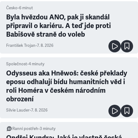
Česko
•
6
minut
Byla hvězdou ANO, pak ji skandál
připravil o kariéru. A teď jde proti
Babišově straně do voleb
František Trojan
•
7. 8. 2026
Společnost
•
4
minuty
Odysseus aka Hněwoš: české překlady
eposu odhalují bídu humanitních věd i
roli Homéra v českém národním
obrození
Silvie Lauder
•
7. 8. 2026
Ranní postřeh
•
3
minuty
Ondřej Kundra: Jaká je vlastně česká