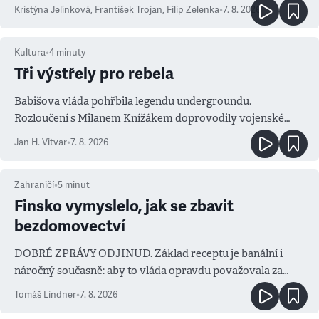
Kristýna Jelínková
,
František Trojan
,
Filip Zelenka
•
7. 8. 2026
Kultura
•
4
minuty
Tři výstřely pro rebela
Babišova vláda pohřbila legendu undergroundu.
Rozloučení s Milanem Knížákem doprovodily vojenské
salvy i kritika pokrokářů
Jan H. Vitvar
•
7. 8. 2026
Zahraničí
•
5
minut
Finsko vymyslelo, jak se zbavit
bezdomovectví
DOBRÉ ZPRÁVY ODJINUD. Základ receptu je banální i
náročný současně: aby to vláda opravdu považovala za
prioritu
Tomáš Lindner
•
7. 8. 2026