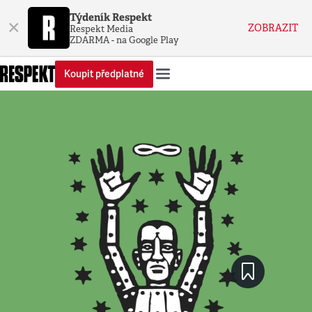
Týdeník Respekt
×
ZOBRAZIT
Respekt Media
ZDARMA - na Google Play
Koupit předplatné