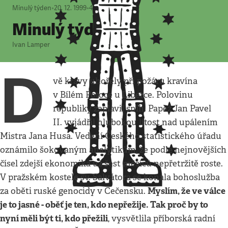
Minulý týden
•
20. 12. 1999
•
4
minuty
Minulý týden
Ivan Lamper
D
vě krávy uhořely při požáru kravína
v Bílém Potoce u Liberce. Polovinu
republiky zaplavil sníh. Papež Jan Pavel
II. vyjádřil hlubokou lítost nad upálením
Mistra Jana Husa. Vedení Českého statistického úřadu
oznámilo šokovaným analytikům, že podle nejnovějších
čísel zdejší ekonomika už šest měsíců nepřetržitě roste.
V pražském kostele sv. Salvátora se konala bohoslužba
Myslím, že ve válce
za oběti ruské genocidy v Čečensku.
je to jasné - oběť je ten, kdo nepřežije. Tak proč by to
nyní měli být ti, kdo přežili
, vysvětlila příborská radní