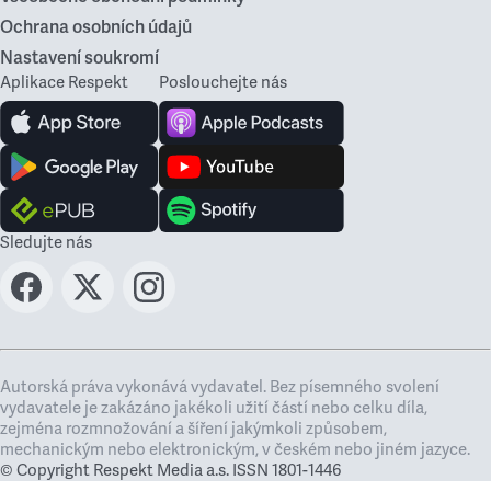
Ochrana osobních údajů
Nastavení soukromí
Aplikace Respekt
Poslouchejte nás
Sledujte nás
Autorská práva vykonává vydavatel. Bez písemného svolení
vydavatele je zakázáno jakékoli užití částí nebo celku díla,
zejména rozmnožování a šíření jakýmkoli způsobem,
mechanickým nebo elektronickým, v českém nebo jiném jazyce.
© Copyright Respekt Media a.s. ISSN 1801-1446