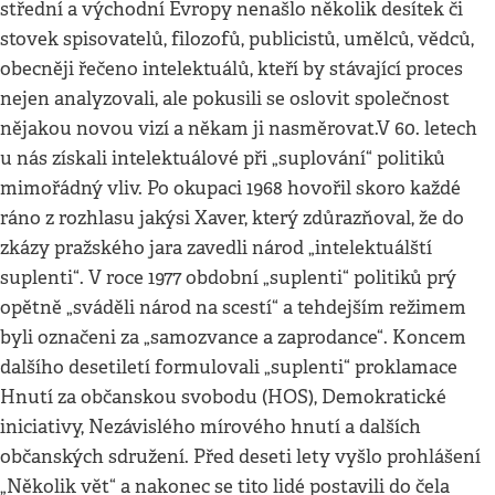
střední a východní Evropy nenašlo několik desítek či
stovek spisovatelů, filozofů, publicistů, umělců, vědců,
obecněji řečeno intelektuálů, kteří by stávající proces
nejen analyzovali, ale pokusili se oslovit společnost
nějakou novou vizí a někam ji nasměrovat.V 60. letech
u nás získali intelektuálové při „suplování“ politiků
mimořádný vliv. Po okupaci 1968 hovořil skoro každé
ráno z rozhlasu jakýsi Xaver, který zdůrazňoval, že do
zkázy pražského jara zavedli národ „intelektuálští
suplenti“. V roce 1977 obdobní „suplenti“ politiků prý
opětně „sváděli národ na scestí“ a tehdejším režimem
byli označeni za „samozvance a zaprodance“. Koncem
dalšího desetiletí formulovali „suplenti“ proklamace
Hnutí za občanskou svobodu (HOS), Demokratické
iniciativy, Nezávislého mírového hnutí a dalších
občanských sdružení. Před deseti lety vyšlo prohlášení
„Několik vět“ a nakonec se tito lidé postavili do čela