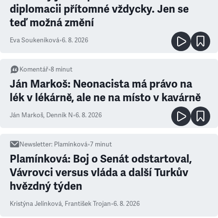
diplomacii přítomné vždycky. Jen se
teď možná změní
Eva Soukeníková
•
6. 8. 2026
Komentář
•
8
minut
Ján Markoš: Neonacista má právo na
lék v lékárně, ale ne na místo v kavárně
Ján Markoš
,
Denník N
•
6. 8. 2026
Newsletter
:
Plamínková
•
7
minut
Plamínková: Boj o Senát odstartoval,
Vávrovci versus vláda a další Turkův
hvězdný týden
Kristýna Jelínková
,
František Trojan
•
6. 8. 2026