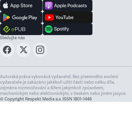
Sledujte nás
Autorská práva vykonává vydavatel. Bez písemného svolení
vydavatele je zakázáno jakékoli užití částí nebo celku díla,
zejména rozmnožování a šíření jakýmkoli způsobem,
mechanickým nebo elektronickým, v českém nebo jiném jazyce.
© Copyright Respekt Media a.s. ISSN 1801-1446