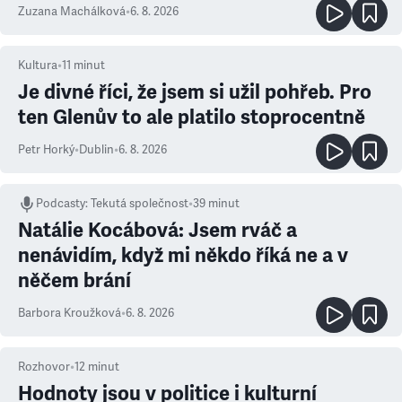
Zuzana Machálková
•
6. 8. 2026
Kultura
•
11
minut
Je divné říci, že jsem si užil pohřeb. Pro
ten Glenův to ale platilo stoprocentně
Petr Horký
•
Dublin
•
6. 8. 2026
Podcasty
:
Tekutá společnost
•
39 minut
Natálie Kocábová: Jsem rváč a
nenávidím, když mi někdo říká ne a v
něčem brání
Barbora Kroužková
•
6. 8. 2026
Rozhovor
•
12
minut
Hodnoty jsou v politice i kulturní