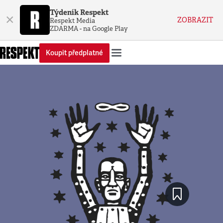
Týdeník Respekt
×
ZOBRAZIT
Respekt Media
ZDARMA - na Google Play
Koupit předplatné