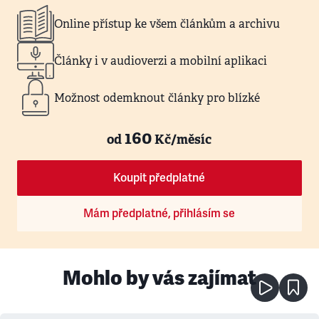
Online přístup ke všem článkům a archivu
Články i v audioverzi a mobilní aplikaci
Možnost odemknout články pro blízké
160
od
Kč/měsíc
Koupit předplatné
Mám předplatné, přihlásím se
Mohlo by vás zajímat