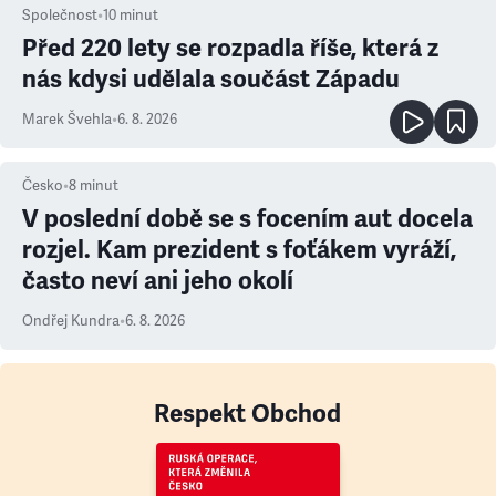
Společnost
•
10
minut
Před 220 lety se rozpadla říše, která z
nás kdysi udělala součást Západu
Marek Švehla
•
6. 8. 2026
Česko
•
8
minut
V poslední době se s focením aut docela
rozjel. Kam prezident s foťákem vyráží,
často neví ani jeho okolí
Ondřej Kundra
•
6. 8. 2026
Respekt Obchod