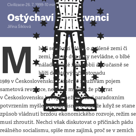
Civilizace
•
26. 7. 1999
•
10
minut
Ostýchaví samozvanci
Jiřina Šiklová
M
luví se o krizi vlády, o spálené zemi či
zemi, kde se dva roky nevládne, o blbé
náladě, české xenofobii a současně se
blíží desáté výročí listopadu
1989 v Československu. Záměrně neužívám pojem
sametová revoluce, neboť si myslím, že převrat
v Československu byl spíš než revolucí paradoxním
potvrzením myšlenek marxismu o tom, že když se stane
způsob vládnutí brzdou ekonomického rozvoje, režim se
musí zhroutit. Nechci však diskutovat o příčinách pádu
reálného socialismu, spíše mne zajímá, proč se v zemích