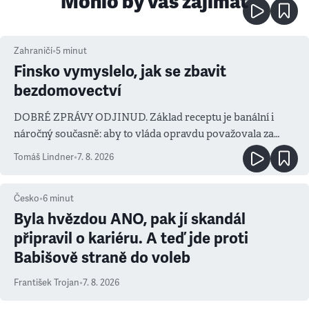
Mohlo by vás zajímat
Zahraničí
•
5
minut
Finsko vymyslelo, jak se zbavit
bezdomovectví
DOBRÉ ZPRÁVY ODJINUD. Základ receptu je banální i
náročný současně: aby to vláda opravdu považovala za
prioritu
Tomáš Lindner
•
7. 8. 2026
Česko
•
6
minut
Byla hvězdou ANO, pak jí skandál
připravil o kariéru. A teď jde proti
Babišově straně do voleb
František Trojan
•
7. 8. 2026