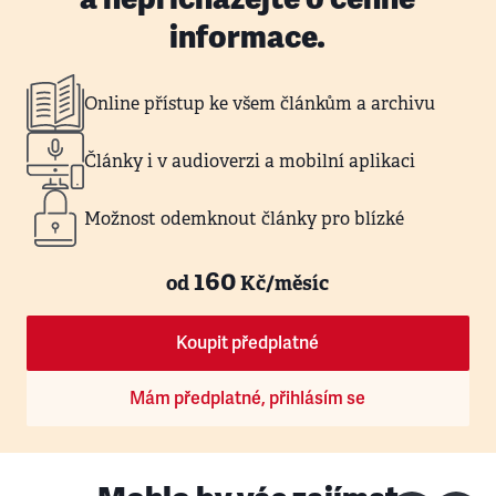
informace.
Online přístup ke všem článkům a archivu
Články i v audioverzi a mobilní aplikaci
Možnost odemknout články pro blízké
160
od
Kč/měsíc
Koupit předplatné
Mám předplatné, přihlásím se