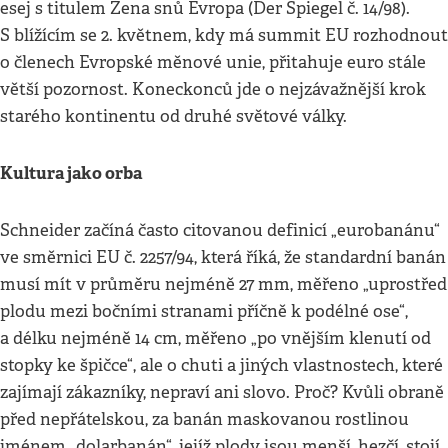
esej s titulem Žena snů Evropa (Der Spiegel č. 14/98).
S blížícím se 2. květnem, kdy má summit EU rozhodnout
o členech Evropské měnové unie, přitahuje euro stále
větší pozornost. Koneckonců jde o nejzávažnější krok
starého kontinentu od druhé světové války.
Kultura jako orba
Schneider začíná často citovanou definicí „eurobanánu“
ve směrnici EU č. 2257/94, která říká, že standardní banán
musí mít v průměru nejméně 27 mm, měřeno „uprostřed
plodu mezi bočními stranami příčně k podélné ose“,
a délku nejméně 14 cm, měřeno „po vnějším klenutí od
stopky ke špičce“, ale o chuti a jiných vlastnostech, které
zajímají zákazníky, nepraví ani slovo. Proč? Kvůli obraně
před nepřátelskou, za banán maskovanou rostlinou
jménem „dolarbanán“, jejíž plody jsou menší, hezčí, stojí