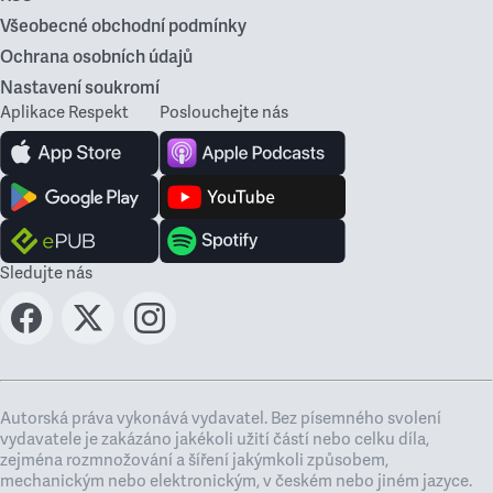
Všeobecné obchodní podmínky
Ochrana osobních údajů
Nastavení soukromí
Aplikace Respekt
Poslouchejte nás
Sledujte nás
Autorská práva vykonává vydavatel. Bez písemného svolení
vydavatele je zakázáno jakékoli užití částí nebo celku díla,
zejména rozmnožování a šíření jakýmkoli způsobem,
mechanickým nebo elektronickým, v českém nebo jiném jazyce.