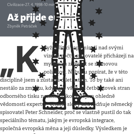
Civilizace
•
27. 4. 1998
•
10
minut
Až přijde euro
Zbyněk Petráček
„K
dyž politici zapomínají nad svými
vizemi počty, spisovatelé přicházejí na
myšlenku zabývat se měnovou
politikou. Nebudu popírat, že v této
disciplíně jsem a zůstanu diletantem. To by také ani
nestálo za zmínku, kdybych však po četbě stovek stran
odborného tisku nezískal takový dojem ohledně
vědomostí expertů.“ Těmito slovy zdůvodňuje německý
spisovatel Peter Schneider, proč se vlastně pustil do tak
speciálního tématu, jakým je evropská integrace,
společná evropská měna a její důsledky. Výsledkem je