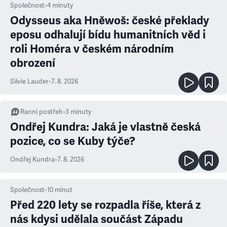
Společnost
•
4
minuty
Odysseus aka Hněwoš: české překlady
eposu odhalují bídu humanitních věd i
roli Homéra v českém národním
obrození
Silvie Lauder
•
7. 8. 2026
Ranní postřeh
•
3
minuty
Ondřej Kundra: Jaká je vlastně česká
pozice, co se Kuby týče?
Ondřej Kundra
•
7. 8. 2026
Společnost
•
10
minut
Před 220 lety se rozpadla říše, která z
nás kdysi udělala součást Západu