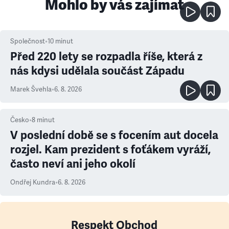
Mohlo by vás zajímat
Společnost
•
10
minut
Před 220 lety se rozpadla říše, která z
nás kdysi udělala součást Západu
Marek Švehla
•
6. 8. 2026
Česko
•
8
minut
V poslední době se s focením aut docela
rozjel. Kam prezident s foťákem vyráží,
často neví ani jeho okolí
Ondřej Kundra
•
6. 8. 2026
Respekt Obchod