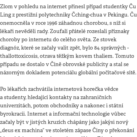
Zlom v pohledu na internet přinesl případ studentky Ču
Ling z prestižní polytechniky Čching-chua v Pekingu. Ču
onemocněla v roce 1996 záhadnou chorobou, s níž si
lékaři nevěděli rady. Zoufalí přátelé rozeslali příznaky
choroby po internetu do celého světa. Ze stovek
diagnóz, které se začaly valit zpět, bylo 84 správných -
thallottoxicosis, otrava těžkým kovem thaliem. Tomuto
případu se dostalo v Číně obrovské publicity a stal se
názorným dokladem potenciálu globální počítačové sítě.
Po lékařích zachvátila internetová horečka vědce
a studenty, hledající kontakty na zahraničních
univerzitách, potom obchodníky a nakonec i státní
byrokracii. Internet a informační technologie vůbec
začaly být v jistých kruzích chápány jako jakýsi nový
„deus ex machina“ ve stoletém zápase Číny o překonání