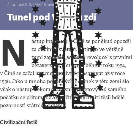
Zahraničí
•
9. 3. 1998
•
16
minut
Tunel pod Velkou zdí
N
ástup internetu v Číně se poněkud opozdil
za okolním světem. Zatímco ve většině
zemí započala „webová revoluce“ s prvními
betaverzemi Netscapu během roku 1994,
v Číně se začal internet masivně prosazovat až v roce
1996. Jako u mnoha podobných novinek v této zemi šlo
však o nástup nekompromisní a raketový. Od samého
počátku se přitom rozvoj počítačových sítí těšil bdělé
pozornosti státních orgánů.
Civilizační fetiš