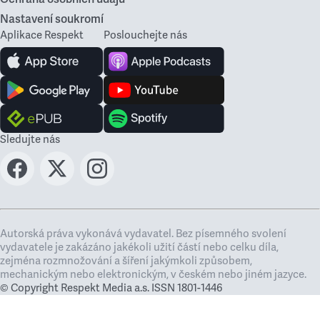
Nastavení soukromí
Aplikace Respekt
Poslouchejte nás
Sledujte nás
Autorská práva vykonává vydavatel. Bez písemného svolení
vydavatele je zakázáno jakékoli užití částí nebo celku díla,
zejména rozmnožování a šíření jakýmkoli způsobem,
mechanickým nebo elektronickým, v českém nebo jiném jazyce.
© Copyright Respekt Media a.s. ISSN 1801-1446