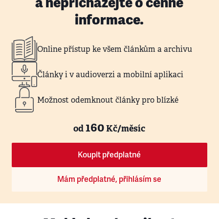
a nepřicházejte o cenné
informace.
Online přístup ke všem článkům a archivu
Články i v audioverzi a mobilní aplikaci
Možnost odemknout články pro blízké
160
od
Kč/měsíc
Koupit předplatné
Mám předplatné, přihlásím se