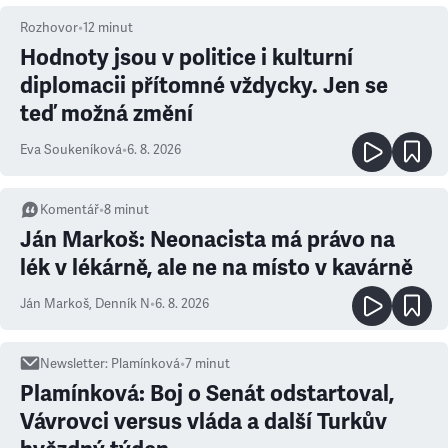
Rozhovor
•
12
minut
Hodnoty jsou v politice i kulturní
diplomacii přítomné vždycky. Jen se
teď možná změní
Eva Soukeníková
•
6. 8. 2026
Komentář
•
8
minut
Ján Markoš: Neonacista má právo na
lék v lékárně, ale ne na místo v kavárně
Ján Markoš
,
Denník N
•
6. 8. 2026
Newsletter
:
Plamínková
•
7
minut
Plamínková: Boj o Senát odstartoval,
Vávrovci versus vláda a další Turkův