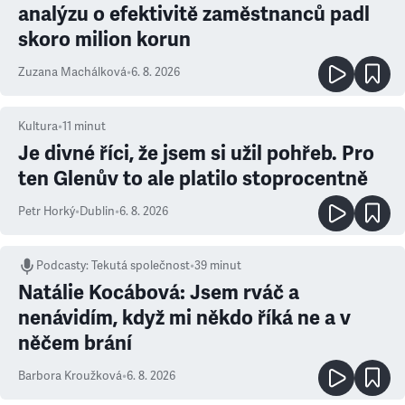
analýzu o efektivitě zaměstnanců padl
skoro milion korun
Zuzana Machálková
•
6. 8. 2026
Kultura
•
11
minut
Je divné říci, že jsem si užil pohřeb. Pro
ten Glenův to ale platilo stoprocentně
Petr Horký
•
Dublin
•
6. 8. 2026
Podcasty
:
Tekutá společnost
•
39 minut
Natálie Kocábová: Jsem rváč a
nenávidím, když mi někdo říká ne a v
něčem brání
Barbora Kroužková
•
6. 8. 2026