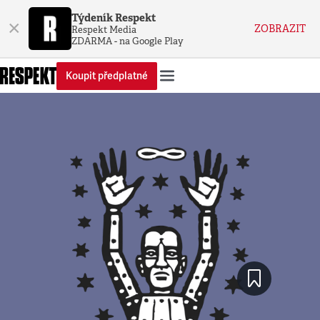
Týdeník Respekt
×
ZOBRAZIT
Respekt Media
ZDARMA - na Google Play
Koupit předplatné