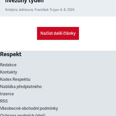
hvězdný týden
Kristýna Jelínková
,
František Trojan
•
6. 8. 2026
Načíst další články
Respekt
Redakce
Kontakty
Kodex Respektu
Nabídka předplatného
Inzerce
RSS
Všeobecné obchodní podmínky
Ochrana osobních údajů