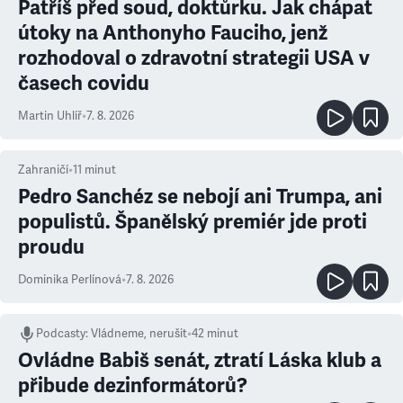
Patříš před soud, doktůrku. Jak chápat
útoky na Anthonyho Fauciho, jenž
rozhodoval o zdravotní strategii USA v
časech covidu
Martin Uhlíř
•
7. 8. 2026
Zahraničí
•
11
minut
Pedro Sanchéz se nebojí ani Trumpa, ani
populistů. Španělský premiér jde proti
proudu
Dominika Perlínová
•
7. 8. 2026
Podcasty
:
Vládneme, nerušit
•
42 minut
Ovládne Babiš senát, ztratí Láska klub a
přibude dezinformátorů?