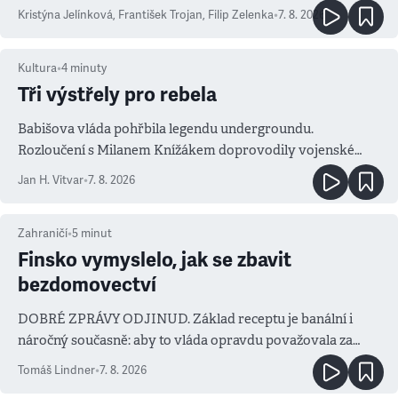
Kristýna Jelínková
,
František Trojan
,
Filip Zelenka
•
7. 8. 2026
Kultura
•
4
minuty
Tři výstřely pro rebela
Babišova vláda pohřbila legendu undergroundu.
Rozloučení s Milanem Knížákem doprovodily vojenské
salvy i kritika pokrokářů
Jan H. Vitvar
•
7. 8. 2026
Zahraničí
•
5
minut
Finsko vymyslelo, jak se zbavit
bezdomovectví
DOBRÉ ZPRÁVY ODJINUD. Základ receptu je banální i
náročný současně: aby to vláda opravdu považovala za
prioritu
Tomáš Lindner
•
7. 8. 2026