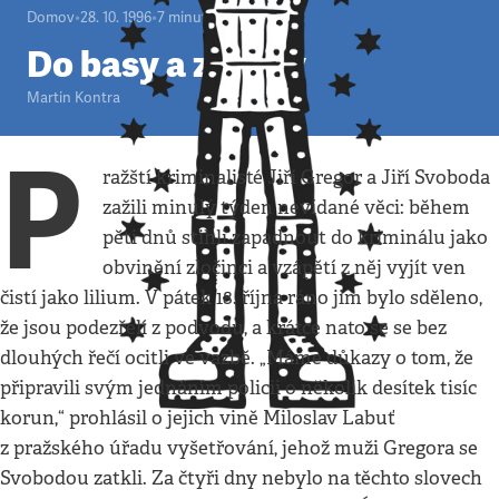
Domov
•
28. 10. 1996
•
7
minut
Do basy a zpátky
Martin Kontra
P
ražští kriminalisté Jiří Gregor a Jiří Svoboda
zažili minulý týden nevídané věci: během
pěti dnů stihli zapadnout do kriminálu jako
obvinění zločinci a vzápětí z něj vyjít ven
čistí jako lilium. V pátek 18. října ráno jim bylo sděleno,
že jsou podezřelí z podvodu, a krátce nato se se bez
dlouhých řečí ocitli ve vazbě. „Máme důkazy o tom, že
připravili svým jednáním policii o několik desítek tisíc
korun,“ prohlásil o jejich vině Miloslav Labuť
z pražského úřadu vyšetřování, jehož muži Gregora se
Svobodou zatkli. Za čtyři dny nebylo na těchto slovech