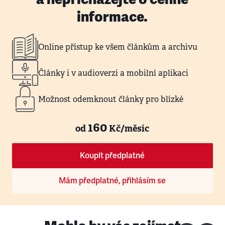
informace.
Online přístup ke všem článkům a archivu
Články i v audioverzi a mobilní aplikaci
Možnost odemknout články pro blízké
160
od
Kč/měsíc
Koupit předplatné
Mám předplatné, přihlásím se