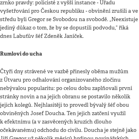
zrnko pravdy: policisté z vyšší instance - Úřadu
vyšetřování pro Českou republiku - obvinění zrušili a ve
středu byli Gregor se Svobodou na svobodě. „Neexistuje
jediný důkaz o tom, že by se dopustili podvodu,“ říká
dnes Labuťův šéf Zdeněk Janíček.
Rumlovi do ucha
Čtyři dny strávené ve vazbě přinesly oběma mužům
z Útvaru pro odhalování organizovaného zločinu
nebývalou popularitu: po celou dobu zaplňovali první
stránky novin a na jejich obranu se postavilo několik
jejich kolegů. Nejhlasitěji to provedl bývalý šéf obou
obviněných Josef Doucha. Ten jejich zatčení využil
k efektnímu (a v zasvěcených kruzích dlouho
očekávanému) odchodu do civilu. Doucha je stejně jako
Jiří Gregor už několik měsíců hrdinou novinářských