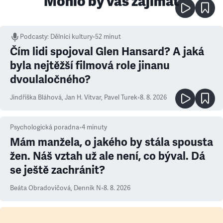
Mohlo by vás zajímat
Podcasty
:
Dělníci kultury
•
52 minut
Čím lidi spojoval Glen Hansard? A jaká
byla nejtěžší filmová role jinanu
dvoulaločného?
Jindřiška Bláhová
,
Jan H. Vitvar
,
Pavel Turek
•
8. 8. 2026
Psychologická poradna
•
4
minuty
Mám manžela, o jakého by stála spousta
žen. Náš vztah už ale není, co býval. Dá
se ještě zachránit?
Beáta Obradovičová
,
Denník N
•
8. 8. 2026