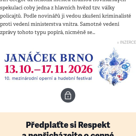
spekulací coby jedna z hlavních hvězd tzv. války
policajtů. Podle novinářů ji vedou zkušení kriminalisté
proti vedení ministerstva vnitra. Samotné vedení
zprávy tohoto typu popírá, nicméně se…
↓ INZERCE
Předplaťte si Respekt
a nepřicházejte o cenné