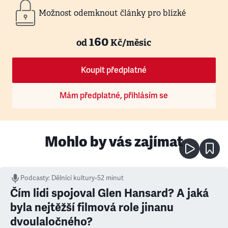
Možnost odemknout články pro blízké
160
od
Kč/měsíc
Koupit předplatné
Mám předplatné, přihlásím se
Mohlo by vás zajímat
Podcasty
:
Dělníci kultury
•
52 minut
Čím lidi spojoval Glen Hansard? A jaká
byla nejtěžší filmová role jinanu
dvoulaločného?