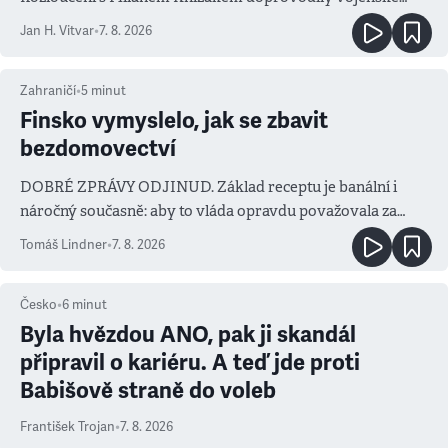
salvy i kritika pokrokářů
Jan H. Vitvar
•
7. 8. 2026
Zahraničí
•
5
minut
Finsko vymyslelo, jak se zbavit
bezdomovectví
DOBRÉ ZPRÁVY ODJINUD. Základ receptu je banální i
náročný současně: aby to vláda opravdu považovala za
prioritu
Tomáš Lindner
•
7. 8. 2026
Česko
•
6
minut
Byla hvězdou ANO, pak ji skandál
připravil o kariéru. A teď jde proti
Babišově straně do voleb
František Trojan
•
7. 8. 2026