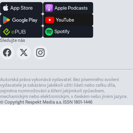
Sledujte nás
Autorská práva vykonává vydavatel. Bez písemného svolení
vydavatele je zakázáno jakékoli užití částí nebo celku díla,
zejména rozmnožování a šíření jakýmkoli způsobem,
mechanickým nebo elektronickým, v českém nebo jiném jazyce.
© Copyright Respekt Media a.s. ISSN 1801-1446