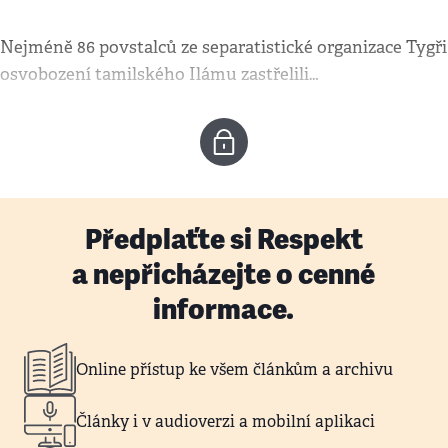
Nejméně 86 povstalců ze separatistické organizace Tygři
osvobození tamilského Ilámu zastřelili…
Předplaťte si Respekt
a nepřicházejte o cenné
informace.
Online přístup ke všem článkům a archivu
Články i v audioverzi a mobilní aplikaci