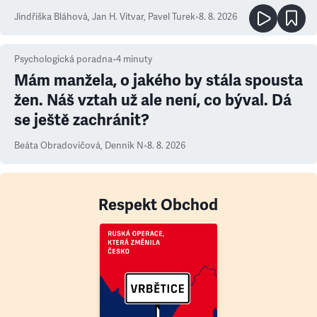
Jindřiška Bláhová
,
Jan H. Vitvar
,
Pavel Turek
•
8. 8. 2026
Psychologická poradna
•
4
minuty
Mám manžela, o jakého by stála spousta
žen. Náš vztah už ale není, co býval. Dá
se ještě zachránit?
Beáta Obradovičová
,
Denník N
•
8. 8. 2026
Respekt Obchod