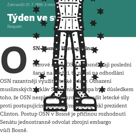
Zahraničí
•
31. 7. 1995
•
3
minuty
Týden ve světě
Respekt
O
SN-Bosna a Hercegovina
Mírové sbory OSN v Bosně mají poslední
šanci na přežití, ta závisí na odhodlání
OSN razantněji využít letecké údery. Obsazení
muslimských enkláv Srebrenica a Žepa bylo důsledkem
toho, že OSN nesplnilo své hrozby nasadit letecké síly
proti postupujícím bosenským Srbům, řekl prezident
Clinton. Postup OSN v Bosně je příčinou rozhodnutí
Senátu jednostranně odvolat zbrojní embargo
vůči Bosně.