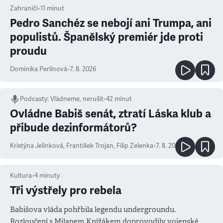
Zahraničí
•
11
minut
Pedro Sanchéz se nebojí ani Trumpa, ani
populistů. Španělský premiér jde proti
proudu
Dominika Perlínová
•
7. 8. 2026
Podcasty
:
Vládneme, nerušit
•
42 minut
Ovládne Babiš senát, ztratí Láska klub a
přibude dezinformátorů?
Kristýna Jelínková
,
František Trojan
,
Filip Zelenka
•
7. 8. 2026
Kultura
•
4
minuty
Tři výstřely pro rebela
Babišova vláda pohřbila legendu undergroundu.
Rozloučení s Milanem Knížákem doprovodily vojenské