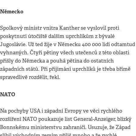
Německo
Spolkový ministr vnitra Kanther se vyslovil proti
poskytnutí útočiště dalším uprchlíkům z bývalé
Jugoslávie. Už ted žije v Německu 400 000 lidí odtamtud
vyhnaných. Čtyři pětiny všech utečenců z této oblasti
přišly do Německa a pouhá pětina do ostatních
západních států. Při přijímání uprchlíků je třeba břímě
spravedlivě rozdělit, řekl.
NATO
Na pochyby USA i západní Evropy ve věci rychlého
rozšíření NATO poukazuje list General-Anzeiger, blízký
Bonnskému ministerstvu zahraničí. Usuzuje, že Západ
slíbil východním zemím příliš mnoho a že rychlé