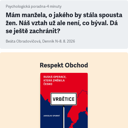
Psychologická poradna
•
4
minuty
Mám manžela, o jakého by stála spousta
žen. Náš vztah už ale není, co býval. Dá
se ještě zachránit?
Beáta Obradovičová
,
Denník N
•
8. 8. 2026
Respekt Obchod