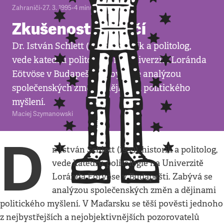
Zahraničí
•
27. 3. 1995
•
4
minuty
Zkušenost nás učí
Dr. István Schlett (1939), historik a politolog,
vede katedru politologie na Univerzitě Loránda
Eötvöse v Budapešti. Zabývá se analýzou
společenských změn a dějinami politického
myšlení.
Maciej Szymanowski
D
r. István Schlett (1939), historik a politolog,
vede katedru politologie na Univerzitě
Loránda Eötvöse v Budapešti. Zabývá se
analýzou společenských změn a dějinami
politického myšlení. V Maďarsku se těší pověsti jednoho
z nejbystřejších a nejobjektivnějších pozorovatelů