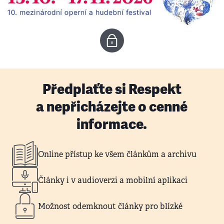
Předplaťte si Respekt
a nepřicházejte o cenné
informace.
Online přístup ke všem článkům a archivu
Články i v audioverzi a mobilní aplikaci
Možnost odemknout články pro blízké