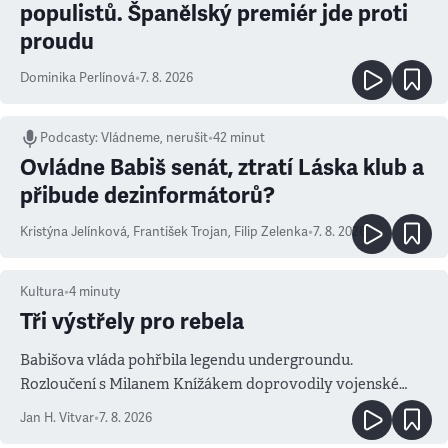
populistů. Španělský premiér jde proti
proudu
Dominika Perlínová
•
7. 8. 2026
Podcasty
:
Vládneme, nerušit
•
42 minut
Ovládne Babiš senát, ztratí Láska klub a
přibude dezinformátorů?
Kristýna Jelínková
,
František Trojan
,
Filip Zelenka
•
7. 8. 2026
Kultura
•
4
minuty
Tři výstřely pro rebela
Babišova vláda pohřbila legendu undergroundu.
Rozloučení s Milanem Knížákem doprovodily vojenské
salvy i kritika pokrokářů
Jan H. Vitvar
•
7. 8. 2026