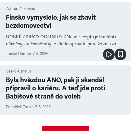
Zahraničí
•
5
minut
Finsko vymyslelo, jak se zbavit
bezdomovectví
DOBRÉ ZPRÁVY ODJINUD. Základ receptu je banální i
náročný současně: aby to vláda opravdu považovala za
prioritu
Tomáš Lindner
•
7. 8. 2026
Česko
•
6
minut
Byla hvězdou ANO, pak ji skandál
připravil o kariéru. A teď jde proti
Babišově straně do voleb
František Trojan
•
7. 8. 2026