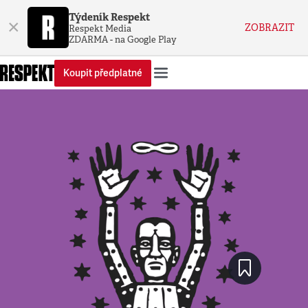
Týdeník Respekt
×
ZOBRAZIT
Respekt Media
ZDARMA - na Google Play
Koupit předplatné