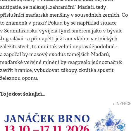
antipatie, se nalézají „zahraniční“ Maďaři, tedy
příslušníci maďarské menšiny v sousedních zemích. Co
to znamená v praxi? Pokud by se například situace
v Sedmihradsku vyvíjela týmž směrem jako v bývalé
Jugoslávii - a při napětí, jež tam vládne v etnických
záležitostech, to není tak velmi nepravděpodobné -
a započal by masový exodus tamějších Maďarů,
maďarské veřejné mínění by reagovalo jednoznačně:
zavřít hranice, vybudovat zákopy, zkrátka spustit
železnou oponu.
To je dost šokující…
↓ INZERCE