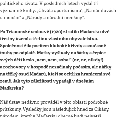
politického života. V posledních letech vydal tři
významné knihy: „Chvála oportunismu“, „Na námluvách
u menšin“ a „Národy a národní menšiny“.
Po Trianonské smlouvě (1920) ztratilo Maďarsko dvě
třetiny území a třetinu vlastního obyvatelstva.
Společnost žila pocitem hluboké křivdy a současně
touhy po odplatě. Matky vyšívaly na šátky a čepice
svých dětí heslo „nem, nem, soha!“ (ne, ne, nikdy!)
a rozhovory v hospodě nezačínaly počasím, ale nářky
na těžký osud Maďarů, kteří se ocitli za hranicemi své
země. Jak tyto záležitosti vypadají v dnešním
Maďarsku?
Náš ústav nedávno prováděl v této oblasti podrobné
průzkumy. Výsledky jsou následující: hned za Cikány,
národem, který v Maďarsku obecně budí největší