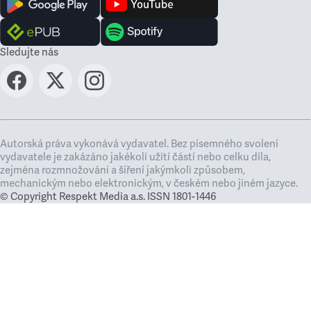
Sledujte nás
Autorská práva vykonává vydavatel. Bez písemného svolení
vydavatele je zakázáno jakékoli užití částí nebo celku díla,
zejména rozmnožování a šíření jakýmkoli způsobem,
mechanickým nebo elektronickým, v českém nebo jiném jazyce.
© Copyright Respekt Media a.s. ISSN 1801-1446