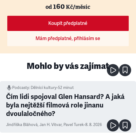
160
od
Kč/měsíc
Koupit předplatné
Mám předplatné, přihlásím se
Mohlo by vás zajímat
Podcasty
:
Dělníci kultury
•
52 minut
Čím lidi spojoval Glen Hansard? A jaká
byla nejtěžší filmová role jinanu
dvoulaločného?
Jindřiška Bláhová
,
Jan H. Vitvar
,
Pavel Turek
•
8. 8. 2026