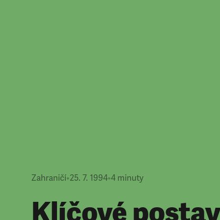
Zahraničí
•
25. 7. 1994
•
4
minuty
Klíčové posta