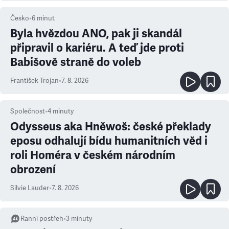
Česko
•
6
minut
Byla hvězdou ANO, pak ji skandál
připravil o kariéru. A teď jde proti
Babišově straně do voleb
František Trojan
•
7. 8. 2026
Společnost
•
4
minuty
Odysseus aka Hněwoš: české překlady
eposu odhalují bídu humanitních věd i
roli Homéra v českém národním
obrození
Silvie Lauder
•
7. 8. 2026
Ranní postřeh
•
3
minuty