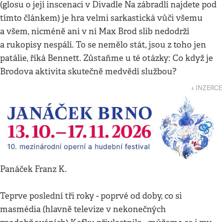
(glosu o její inscenaci v Divadle Na zábradlí najdete pod
tímto článkem) je hra velmi sarkastická vůči všemu
a všem, nicméně ani v ní Max Brod slib nedodrží
a rukopisy nespálí. To se nemělo stát, jsou z toho jen
patálie, říká Bennett. Zůstaňme u té otázky: Co když je
Brodova aktivita skutečně medvědí službou?
↓ INZERCE
Panáček Franz K.
Teprve poslední tři roky - poprvé od doby, co si
masmédia (hlavně televize v nekonečných