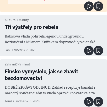
Kultura
•
4
minuty
Tři výstřely pro rebela
Babišova vláda pohřbila legendu undergroundu.
Rozloučení s Milanem Knížákem doprovodily vojenské
salvy i kritika pokrokářů
Jan H. Vitvar
•
7. 8. 2026
Zahraničí
•
5
minut
Finsko vymyslelo, jak se zbavit
bezdomovectví
DOBRÉ ZPRÁVY ODJINUD. Základ receptu je banální i
náročný současně: aby to vláda opravdu považovala za
prioritu
Tomáš Lindner
•
7. 8. 2026