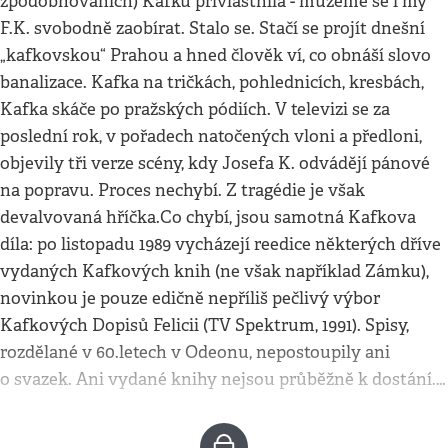
zpodobňováních) Kafku přivlastnila - můžeme se i my
F.K. svobodně zaobírat. Stalo se. Stačí se projít dnešní
„kafkovskou“ Prahou a hned člověk ví, co obnáší slovo
banalizace. Kafka na tričkách, pohlednicích, kresbách,
Kafka skáče po pražských pódiích. V televizi se za
poslední rok, v pořadech natočených vloni a předloni,
objevily tři verze scény, kdy Josefa K. odvádějí pánové
na popravu. Proces nechybí. Z tragédie je však
devalvovaná hříčka.Co chybí, jsou samotná Kafkova
díla: po listopadu 1989 vycházejí reedice některých dříve
vydaných Kafkových knih (ne však například Zámku),
novinkou je pouze edičně nepříliš pečlivý výbor
Kafkových Dopisů Felicii (TV Spektrum, 1991). Spisy,
rozdělané v 60.letech v Odeonu, nepostoupily ani
o svazek. Ani vydané knihy nejsou průběžně k dostání.…