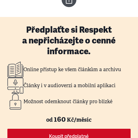
Předplaťte si Respekt
a nepřicházejte o cenné
informace.
Online přístup ke všem článkům a archivu
Články i v audioverzi a mobilní aplikaci
Možnost odemknout články pro blízké
160
od
Kč/měsíc
Koupit předplatné