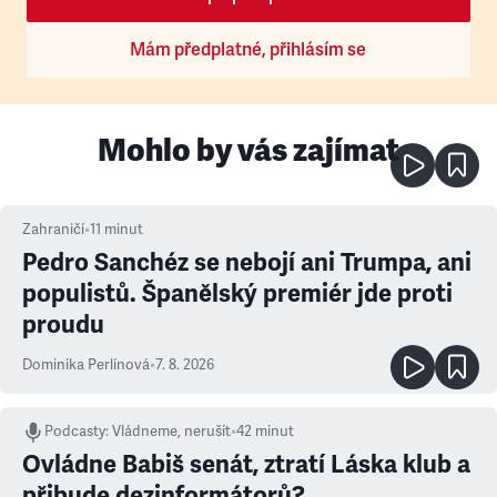
Mám předplatné, přihlásím se
Mohlo by vás zajímat
Zahraničí
•
11
minut
Pedro Sanchéz se nebojí ani Trumpa, ani
populistů. Španělský premiér jde proti
proudu
Dominika Perlínová
•
7. 8. 2026
Podcasty
:
Vládneme, nerušit
•
42 minut
Ovládne Babiš senát, ztratí Láska klub a
přibude dezinformátorů?