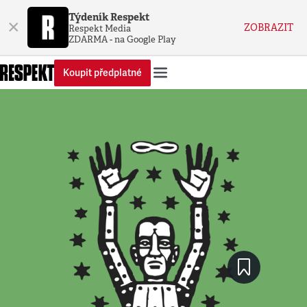
Týdeník Respekt
×
ZOBRAZIT
Respekt Media
ZDARMA - na Google Play
Koupit předplatné