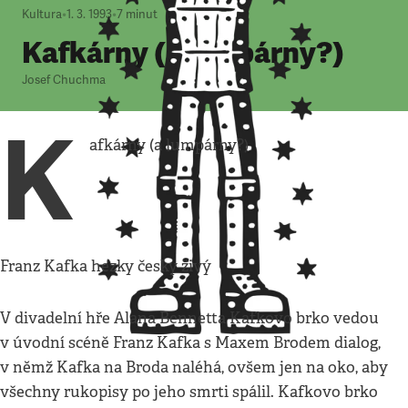
Kultura
•
1. 3. 1993
•
7
minut
Kafkárny (a lumpárny?)
Josef Chuchma
K
afkárny (a lumpárny?)
Franz Kafka hezky česky živý
V divadelní hře Alana Bennetta Kafkovo brko vedou
v úvodní scéně Franz Kafka s Maxem Brodem dialog,
v němž Kafka na Broda naléhá, ovšem jen na oko, aby
všechny rukopisy po jeho smrti spálil. Kafkovo brko