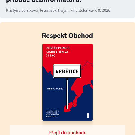
Kristýna Jelínková
,
František Trojan
,
Filip Zelenka
•
7. 8. 2026
Respekt Obchod
Přejít do obchodu