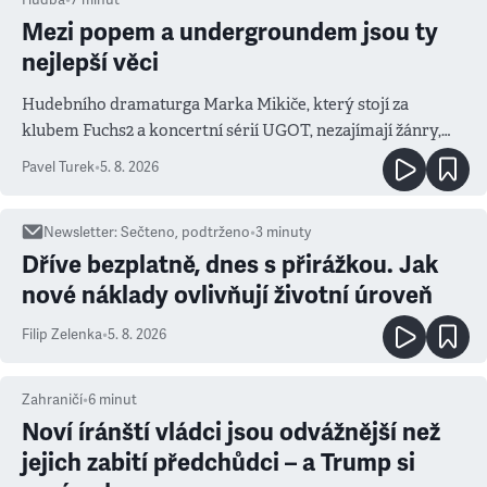
Mezi popem a undergroundem jsou ty
nejlepší věci
Hudebního dramaturga Marka Mikiče, který stojí za
klubem Fuchs2 a koncertní sérií UGOT, nezajímají žánry,
ale atmosféra
Pavel Turek
•
5. 8. 2026
Newsletter
:
Sečteno, podtrženo
•
3
minuty
Dříve bezplatně, dnes s přirážkou. Jak
nové náklady ovlivňují životní úroveň
Filip Zelenka
•
5. 8. 2026
Zahraničí
•
6
minut
Noví íránští vládci jsou odvážnější než
jejich zabití předchůdci – a Trump si