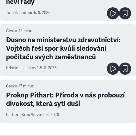
neví rady
Tomáš Lindner
•
5. 8. 2026
Česko
•
12
minut
Dusno na ministerstvu zdravotnictví:
Vojtěch řeší spor kvůli sledování
počítačů svých zaměstnanců
Kristýna Jelínková
•
5. 8. 2026
Česko
•
17
minut
Prokop Pithart: Příroda v nás probouzí
divokost, která sytí duši
Barbora Kroužková
•
5. 8. 2026