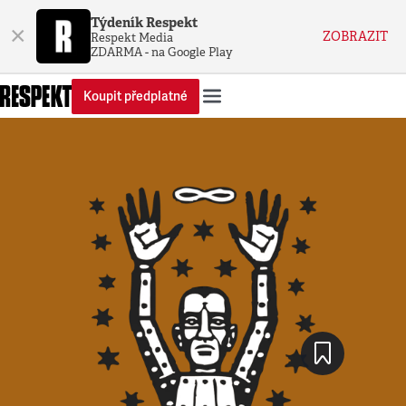
Týdeník Respekt
×
ZOBRAZIT
Respekt Media
ZDARMA - na Google Play
Koupit předplatné