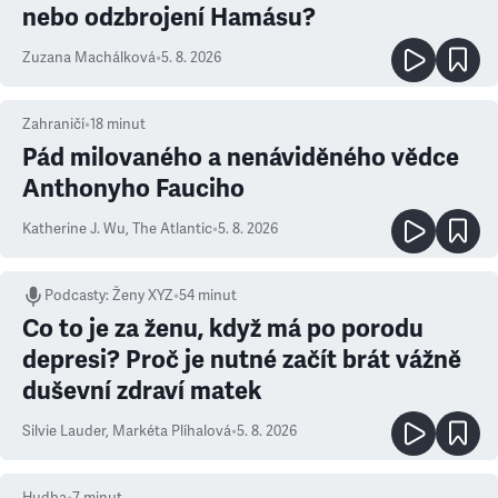
nebo odzbrojení Hamásu?
Zuzana Machálková
•
5. 8. 2026
Zahraničí
•
18
minut
Pád milovaného a nenáviděného vědce
Anthonyho Fauciho
Katherine J. Wu
,
The Atlantic
•
5. 8. 2026
Podcasty
:
Ženy XYZ
•
54 minut
Co to je za ženu, když má po porodu
depresi? Proč je nutné začít brát vážně
duševní zdraví matek
Silvie Lauder
,
Markéta Plíhalová
•
5. 8. 2026
Hudba
•
7
minut