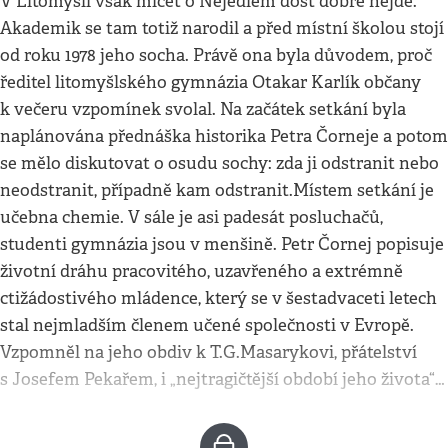
V Litomyšli však mlčet o Nejedlém dost dobře nejde.
Akademik se tam totiž narodil a před místní školou stojí
od roku 1978 jeho socha. Právě ona byla důvodem, proč
ředitel litomyšlského gymnázia Otakar Karlík občany
k večeru vzpomínek svolal. Na začátek setkání byla
naplánována přednáška historika Petra Čorneje a potom
se mělo diskutovat o osudu sochy: zda ji odstranit nebo
neodstranit, případně kam odstranit.Místem setkání je
učebna chemie. V sále je asi padesát posluchačů,
studenti gymnázia jsou v menšině. Petr Čornej popisuje
životní dráhu pracovitého, uzavřeného a extrémně
ctižádostivého mládence, který se v šestadvaceti letech
stal nejmladším členem učené společnosti v Evropě.
Vzpomněl na jeho obdiv k T.G.Masarykovi, přátelství
s Josefem Pekařem, i „nejtragičtější období jeho života“…