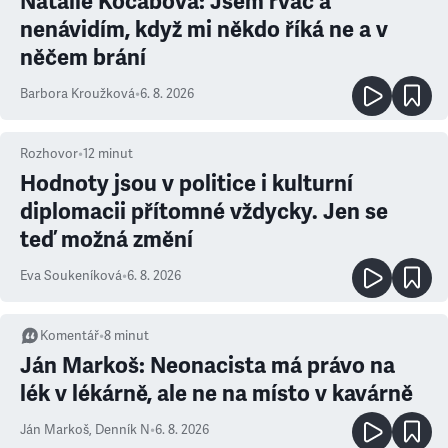
Natálie Kocábová: Jsem rváč a
nenávidím, když mi někdo říká ne a v
něčem brání
Barbora Kroužková
•
6. 8. 2026
Rozhovor
•
12
minut
Hodnoty jsou v politice i kulturní
diplomacii přítomné vždycky. Jen se
teď možná změní
Eva Soukeníková
•
6. 8. 2026
Komentář
•
8
minut
Ján Markoš: Neonacista má právo na
lék v lékárně, ale ne na místo v kavárně
Ján Markoš
,
Denník N
•
6. 8. 2026