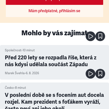
Mám předplatné, přihlásím se
Mohlo by vás zajímat
Společnost
•
10
minut
Před 220 lety se rozpadla říše, která z
nás kdysi udělala součást Západu
Marek Švehla
•
6. 8. 2026
Česko
•
8
minut
V poslední době se s focením aut docela
rozjel. Kam prezident s foťákem vyráží,
často neví ani jeho okolí