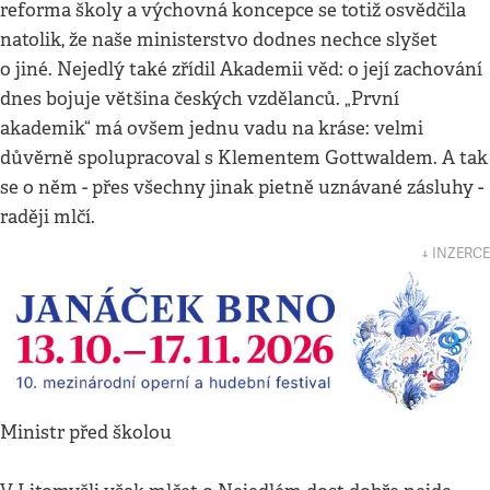
reforma školy a výchovná koncepce se totiž osvědčila
natolik, že naše ministerstvo dodnes nechce slyšet
o jiné. Nejedlý také zřídil Akademii věd: o její zachování
dnes bojuje většina českých vzdělanců. „První
akademik“ má ovšem jednu vadu na kráse: velmi
důvěrně spolupracoval s Klementem Gottwaldem. A tak
se o něm - přes všechny jinak pietně uznávané zásluhy -
raději mlčí.
↓ INZERCE
Ministr před školou