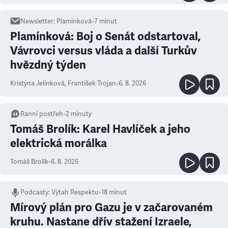
Newsletter
:
Plamínková
•
7
minut
Plamínková: Boj o Senát odstartoval,
Vávrovci versus vláda a další Turkův
hvězdný týden
Kristýna Jelínková
,
František Trojan
•
6. 8. 2026
Ranní postřeh
•
2
minuty
Tomáš Brolík: Karel Havlíček a jeho
elektrická morálka
Tomáš Brolík
•
6. 8. 2026
Podcasty
:
Výtah Respektu
•
18 minut
Mírový plán pro Gazu je v začarovaném
kruhu. Nastane dřív stažení Izraele,