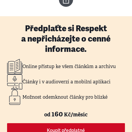
Předplaťte si Respekt
a nepřicházejte o cenné
informace.
Online přístup ke všem článkům a archivu
Články i v audioverzi a mobilní aplikaci
Možnost odemknout články pro blízké
160
od
Kč/měsíc
Koupit předplatné