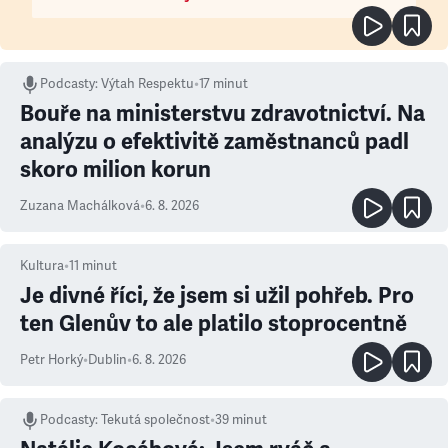
Podcasty
:
Výtah Respektu
•
17 minut
Bouře na ministerstvu zdravotnictví. Na
analýzu o efektivitě zaměstnanců padl
skoro milion korun
Zuzana Machálková
•
6. 8. 2026
Kultura
•
11
minut
Je divné říci, že jsem si užil pohřeb. Pro
ten Glenův to ale platilo stoprocentně
Petr Horký
•
Dublin
•
6. 8. 2026
Podcasty
:
Tekutá společnost
•
39 minut