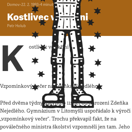
Domov
•
22. 2. 1993
•
4
minuty
Kostlivec ve skříni
Petr Holub
K
ostlivec ve skříni
Vzpomínkový večer na Zdeňka Nejedlého
Před dvěma týdny uplynulo 115 let od narození Zdeňka
Nejedlého. Gymnázium v Litomyšli uspořádalo k výročí
„vzpomínkový večer“. Trochu překvapil fakt, že na
poválečného ministra školství vzpomněli jen tam. Jeho