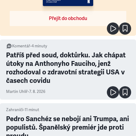
Přejít do obchodu
Komentář
•
4
minuty
Patříš před soud, doktůrku. Jak chápat
útoky na Anthonyho Fauciho, jenž
rozhodoval o zdravotní strategii USA v
časech covidu
Martin Uhlíř
•
7. 8. 2026
Zahraničí
•
11
minut
Pedro Sanchéz se nebojí ani Trumpa, ani
populistů. Španělský premiér jde proti
proudu