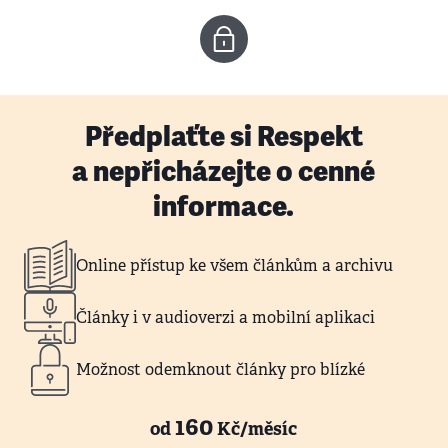
Předplaťte si Respekt
a nepřicházejte o cenné
informace.
Online přístup ke všem článkům a archivu
Články i v audioverzi a mobilní aplikaci
Možnost odemknout články pro blízké
160
od
Kč/měsíc