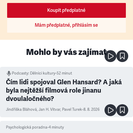
Koupit předplatné
Mám předplatné, přihlásím se
Mohlo by vás zajímat
Podcasty
:
Dělníci kultury
•
52 minut
Čím lidi spojoval Glen Hansard? A jaká
byla nejtěžší filmová role jinanu
dvoulaločného?
Jindřiška Bláhová
,
Jan H. Vitvar
,
Pavel Turek
•
8. 8. 2026
Psychologická poradna
•
4
minuty