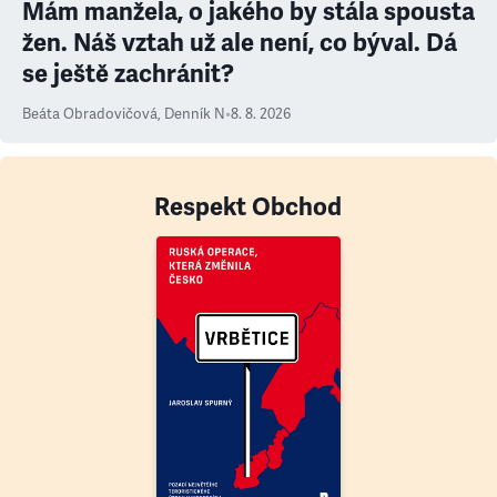
Mám manžela, o jakého by stála spousta
žen. Náš vztah už ale není, co býval. Dá
se ještě zachránit?
Beáta Obradovičová
,
Denník N
•
8. 8. 2026
Respekt Obchod