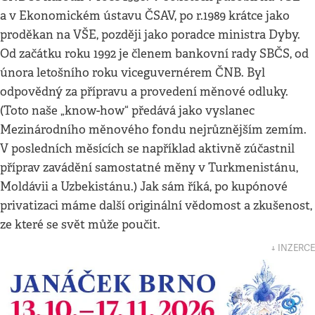
a v Ekonomickém ústavu ČSAV, po r.1989 krátce jako
proděkan na VŠE, později jako poradce ministra Dyby.
Od začátku roku 1992 je členem bankovní rady SBČS, od
února letošního roku viceguvernérem ČNB. Byl
odpovědný za přípravu a provedení měnové odluky.
(Toto naše „know-how“ předává jako vyslanec
Mezinárodního měnového fondu nejrůznějším zemím.
V posledních měsících se například aktivně zúčastnil
příprav zavádění samostatné měny v Turkmenistánu,
Moldávii a Uzbekistánu.) Jak sám říká, po kupónové
privatizaci máme další originální vědomost a zkušenost,
ze které se svět může poučit.
↓ INZERCE