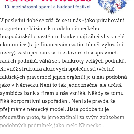
V poslední době se zdá, že se u nás - jako přitahováni
magnetem - blížíme k modelu německého
hospodářského systému: banky mají silný vliv v celé
ekonomice (ta je financována zatím téměř výhradně
úvěry), zástupci bank sedí v dozorčích a správních
radách podniků, váhá se s bankroty velkých podniků.
Rovněž struktura akciových společností (včetně
faktických pravomocí jejich orgánů) je u nás podobná
jako v Německu.Není to tak jednoznačné, ale určitá
symbióza bank a firem u nás vzniká. Někdy se tomu
říká korporativní uspořádání. Není ale pravda, že
přejímáme německý model. Jistá podoba tu je
především proto, že jsme začínali za svým způsobem
podobných podmínek, jako mělo Německo…