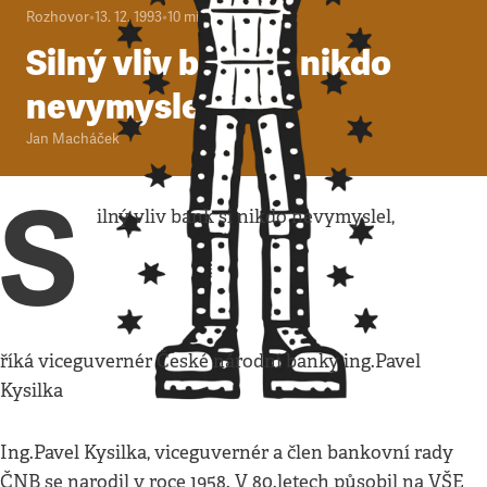
Rozhovor
•
13. 12. 1993
•
10
minut
Silný vliv bank si nikdo
nevymyslel,
Jan Macháček
S
ilný vliv bank si nikdo nevymyslel,
říká viceguvernér České národní banky ing.Pavel
Kysilka
Ing.Pavel Kysilka, viceguvernér a člen bankovní rady
ČNB se narodil v roce 1958. V 80.letech působil na VŠE