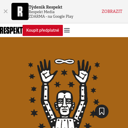
Týdeník Respekt
×
ZOBRAZIT
Respekt Media
ZDARMA - na Google Play
Koupit předplatné