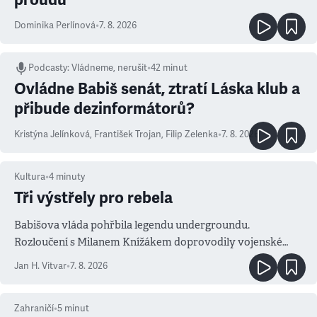
Dominika Perlínová
•
7. 8. 2026
Podcasty
:
Vládneme, nerušit
•
42 minut
Ovládne Babiš senát, ztratí Láska klub a
přibude dezinformátorů?
Kristýna Jelínková
,
František Trojan
,
Filip Zelenka
•
7. 8. 2026
Kultura
•
4
minuty
Tři výstřely pro rebela
Babišova vláda pohřbila legendu undergroundu.
Rozloučení s Milanem Knížákem doprovodily vojenské
salvy i kritika pokrokářů
Jan H. Vitvar
•
7. 8. 2026
Zahraničí
•
5
minut