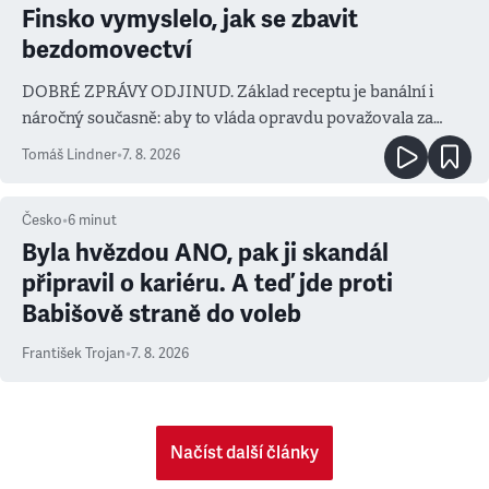
Finsko vymyslelo, jak se zbavit
bezdomovectví
DOBRÉ ZPRÁVY ODJINUD. Základ receptu je banální i
náročný současně: aby to vláda opravdu považovala za
prioritu
Tomáš Lindner
•
7. 8. 2026
Česko
•
6
minut
Byla hvězdou ANO, pak ji skandál
připravil o kariéru. A teď jde proti
Babišově straně do voleb
František Trojan
•
7. 8. 2026
Načíst další články