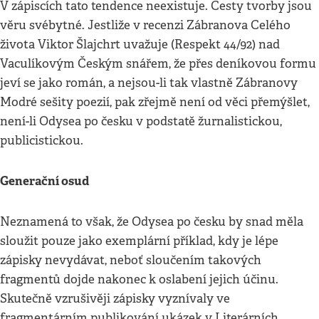
V zápiscích tato tendence neexistuje. Cesty tvorby jsou
věru svébytné. Jestliže v recenzi Zábranova Celého
života Viktor Šlajchrt uvažuje (Respekt 44/92) nad
Vaculíkovým Českým snářem, že přes deníkovou formu
jeví se jako román, a nejsou-li tak vlastně Zábranovy
Modré sešity poezií, pak zřejmě není od věci přemýšlet,
není-li Odysea po česku v podstatě žurnalistickou,
publicistickou.
Generační osud
Neznamená to však, že Odysea po česku by snad měla
sloužit pouze jako exemplární příklad, kdy je lépe
zápisky nevydávat, neboť sloučením takových
fragmentů dojde nakonec k oslabení jejich účinu.
Skutečně vzrušivěji zápisky vyznívaly ve
fragmentárním publikování ukázek v Literárních