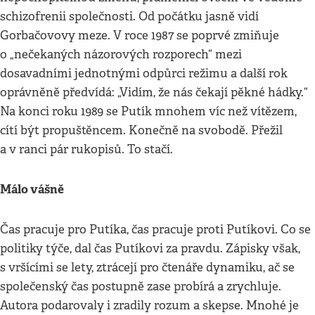
schizofrenii společnosti. Od počátku jasně vidí
Gorbačovovy meze. V roce 1987 se poprvé zmiňuje
o „nečekaných názorových rozporech“ mezi
dosavadními jednotnými odpůrci režimu a další rok
oprávněně předvídá: „Vidím, že nás čekají pěkné hádky.“
Na konci roku 1989 se Putík mnohem víc než vítězem,
cítí být propuštěncem. Konečně na svobodě. Přežil
a v ranci pár rukopisů. To stačí.
Málo vášně
Čas pracuje pro Putíka, čas pracuje proti Putíkovi. Co se
politiky týče, dal čas Putíkovi za pravdu. Zápisky však,
s vršícími se lety, ztrácejí pro čtenáře dynamiku, ač se
společenský čas postupně zase probírá a zrychluje.
Autora podarovaly i zradily rozum a skepse. Mnohé je