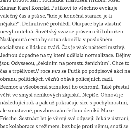
Janu Drdovi Jan Procházka, František Hrubín, Josef
Kainar, Karel Konrád. Putíkovi to všechno evokuje
válečný čas a ptá se, "kde je konečná stanice, je-li
nějaká?“. Definitivně prohlédl. Okupace byla vlastně
nevyhnutelná. Sovětský svaz se právem cítil ohrožen.
Našlápnutá cesta by sotva skončila v poslušném
socialismu s lidskou tváří. Čas je však naštěstí mstivý.
Jednou dopadne na ty, které udělala normalizace. Dějiny
jsou Odysseou, „čekáním na pomstu ženichům“. Chce to
čas a trpělivost.V roce 1972 se Putík po podpisové akci na
obranu politických vězňů obává policejních razií.
Bezmoc a všeobecná strnulost ho ochromí. Také přestal
věřit ve smysl deníkových zápisků. Nepíše. Obnoví je
následující rok a pak už pokračuje sice s pochybnostmi,
ale soustavně, povzbuzován četbou deníků Maxe
Frische. Šestnáct let je věrný své odyseji: čeká v ústraní,
bez kolaborace s režimem, bez boje proti němu, snaží se