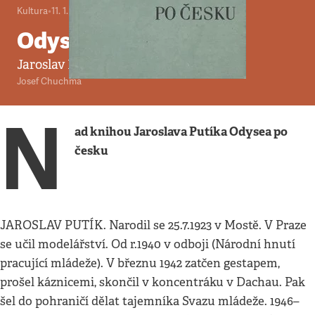
Kultura
•
11. 1. 1993
•
10
minut
Odysea po česku
Jaroslav Putík
Josef Chuchma
N
ad knihou Jaroslava Putíka Odysea po
česku
JAROSLAV PUTÍK. Narodil se 25.7.1923 v Mostě. V Praze
se učil modelářství. Od r.1940 v odboji (Národní hnutí
pracující mládeže). V březnu 1942 zatčen gestapem,
prošel káznicemi, skončil v koncentráku v Dachau. Pak
šel do pohraničí dělat tajemníka Svazu mládeže. 1946–