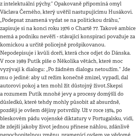
z intelektuální pýchy.“ Opakovaně připomíná omyl
Václava Černého, který uvěřil nastupujícímu Husákovi.
„Podepsat znamená vydat se na politickou dráhu,“
zapisuje si na konci roku 1976 o Chartě 77. Takové ambice
nemá a podniku nevěří - stávající konspiraci považuje za
komickou a určitě policejně prošpikovanou.
Nepodepisuje i kvůli dceři, která chce odjet do Dánska.
V roce 1989 Putík píše o Několika větách, které moc
vyzývají k dialogu: „Po žádném dialogu netoužím.“ Jde
mu o jediné: aby už režim konečně zmizel, vypadl, dal
autorovi pokoj a ten mohl žít důstojný život.Skepsí
a rozumem Putík mnohé jevy a procesy domýšlí do
důsledků, které tehdy mohly působit až absurdně,
později je ovšem dějiny potvrdily. Už v roce 1974, po
bleskovém pádu vojenské diktatury v Portugalsku, vidí,
že zdejší jakoby život jednou přinese náhlou, zdánlivě
nepochopitelnou změnu, pramenící ovšem ve vědomé