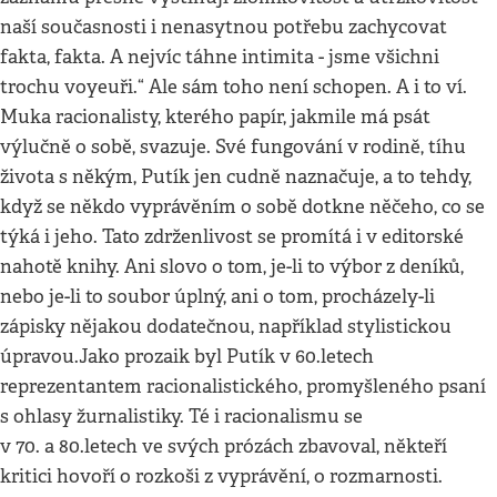
naší současnosti i nenasytnou potřebu zachycovat
fakta, fakta. A nejvíc táhne intimita - jsme všichni
trochu voyeuři.“ Ale sám toho není schopen. A i to ví.
Muka racionalisty, kterého papír, jakmile má psát
výlučně o sobě, svazuje. Své fungování v rodině, tíhu
života s někým, Putík jen cudně naznačuje, a to tehdy,
když se někdo vyprávěním o sobě dotkne něčeho, co se
týká i jeho. Tato zdrženlivost se promítá i v editorské
nahotě knihy. Ani slovo o tom, je-li to výbor z deníků,
nebo je-li to soubor úplný, ani o tom, procházely-li
zápisky nějakou dodatečnou, například stylistickou
úpravou.Jako prozaik byl Putík v 60.letech
reprezentantem racionalistického, promyšleného psaní
s ohlasy žurnalistiky. Té i racionalismu se
v 70. a 80.letech ve svých prózách zbavoval, někteří
kritici hovoří o rozkoši z vyprávění, o rozmarnosti.