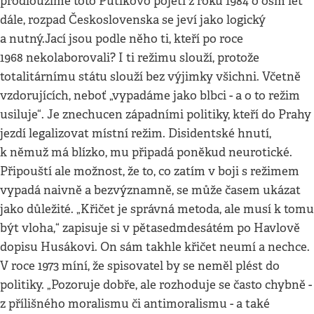
prodloužíme toto Putíkovo pojetí z roku 1984 o osm let
dále, rozpad Československa se jeví jako logický
a nutný.Jací jsou podle něho ti, kteří po roce
1968 nekolaborovali? I ti režimu slouží, protože
totalitárnímu státu slouží bez výjimky všichni. Včetně
vzdorujících, neboť „vypadáme jako blbci - a o to režim
usiluje“. Je znechucen západními politiky, kteří do Prahy
jezdí legalizovat místní režim. Disidentské hnutí,
k němuž má blízko, mu připadá poněkud neurotické.
Připouští ale možnost, že to, co zatím v boji s režimem
vypadá naivně a bezvýznamně, se může časem ukázat
jako důležité. „Křičet je správná metoda, ale musí k tomu
být vloha,“ zapisuje si v pětasedmdesátém po Havlově
dopisu Husákovi. On sám takhle křičet neumí a nechce.
V roce 1973 míní, že spisovatel by se neměl plést do
politiky. „Pozoruje dobře, ale rozhoduje se často chybně -
z přílišného moralismu či antimoralismu - a také