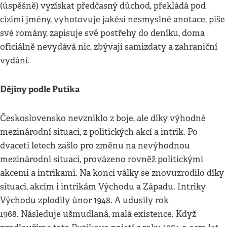
(úspěšně) vyzískat předčasný důchod, překládá pod
cizími jmény, vyhotovuje jakési nesmyslné anotace, píše
své romány, zapisuje své postřehy do deníku, doma
oficiálně nevydává nic, zbývají samizdaty a zahraniční
vydání.
Dějiny podle Putíka
Československo nevzniklo z boje, ale díky výhodné
mezinárodní situaci, z politických akcí a intrik. Po
dvaceti letech zašlo pro změnu na nevýhodnou
mezinárodní situaci, provázeno rovněž politickými
akcemi a intrikami. Na konci války se znovuzrodilo díky
situaci, akcím i intrikám Východu a Západu. Intriky
Východu zplodily únor 1948. A udusily rok
1968. Následuje ušmudlaná, malá existence. Když