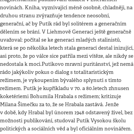
novinách. Kniha, vyznívající méně osobně, chladněji, na
druhou stranu zvýrazňuje tendence neosobní,
generační, ač by Putík rád byl solitérem a generačním
dělením se brání. V Liehmově Generaci ještě generačně
uvažoval: počítal se ke generaci mladých stalinistů,
která se po několika letech stala generací destal inizující,
asi proto, že po válce sice patřila mezi vítěze, ale nikdy se
nedostala k moci.Putíkovo mravní puritánství, jež nemá
rádo jakýkoliv pokus o dialog s totalitaristickým
režimem, je vykoupením bývalého splynutí s tímto
režimem. Putík je kupříkladu v 70. a 80.letech zhnusen
koketériemi Bohumila Hrabala s režimem; kritizuje
Milana Šimečku za to, že se Hrabala zastává. Jenže
v době, kdy Hrabal byl únorem 1948 odstavený živel, bez
možnosti publikování, studoval Putík Vysokou školu
politických a sociálních věd a byl oficiálním novinářem.