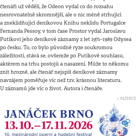
čtenáři už věděli, že Odeon vydal co do rozsahu
nesrovnatelně skromnější, ale o nic méně strhující
a zneklidňující deníkovou Knihu neklidu Portugalce
Fernanda Pessoy, v tom čase Prostor vydal Jaroslavu
Putíkovi jeho deníkové záznamy z let 1971–1989 Odysea
po česku. To, co bylo původně ryze soukromou
záležitostí, stává se, ovšemže po Putíkově souhlasu,
aktérem na trhu postojů a nasazení. Může to někomu
znít hrozně, ale čtenář nejspíš deníkové záznamy
navzájem poměřuje víc než tzv. krásnou literaturu.
U záznamů jde víc o život. Autora i čtenáře.
↓ INZERCE