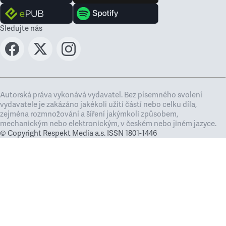
Sledujte nás
Autorská práva vykonává vydavatel. Bez písemného svolení
vydavatele je zakázáno jakékoli užití částí nebo celku díla,
zejména rozmnožování a šíření jakýmkoli způsobem,
mechanickým nebo elektronickým, v českém nebo jiném jazyce.
© Copyright Respekt Media a.s. ISSN 1801-1446