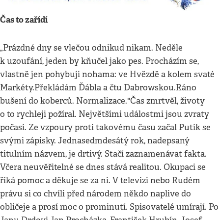
Čas to zařídí
„Prázdné dny se vlečou odnikud nikam. Neděle
k uzoufání, jeden by kňučel jako pes. Procházím se,
vlastně jen pohybuji nohama: ve Hvězdě a kolem svaté
Markéty.Překládám Ďábla a čtu Dabrowskou.Ráno
bušení do koberců. Normalizace."Čas zmrtvěl, životy
o to rychleji požíral. Největšími událostmi jsou zvraty
počasí. Ze vzpoury proti takovému času začal Putík se
svými zápisky. Jednasedmdesátý rok, nadepsaný
titulním názvem, je drtivý. Stačí zaznamenávat fakta.
Včera neuvěřitelné se dnes stává realitou. Okupaci se
říká pomoc a děkuje se za ni. V televizi nebo Rudém
právu si co chvíli před národem někdo naplive do
obličeje a prosí moc o prominutí. Spisovatelé umírají. Po