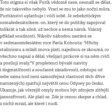
Toto stigma si však Putík vědomě nese, nesnaží se dělat,
že nic takového nebylo. Vrací se mu to jako noční můra.
Puritánství uplatňuje i vůči sobě. Je sebekritickým
osmašedesátníkem: on, který se do politiky zapojoval
tolikrát a tak silně, už nechce a nemá nárok. Vzácný
příklad soudnosti. Nikoliv náhodou zastává se
v sedmaosmdesátém roce Pavla Kohouta: "Hříchy
stalinismu a mládí znova platí, najednou se zkoumá, co
všechno napsal a dělal, všelijací prckové si na něm cvičí
a posilují svaly."V propletenci bývalé naivity
i dogmatičnosti a současné zásadovosti, odstupu od
sebe sama (což není samozřejmá vlastnost těch dříve
narozených) spatřuji největší cenu Odysey po česku.
Ukazuje, jak včerejší omyly mohou být zdrojem zítřejší
jasnozřivosti. Ale platí se. Zde je cenou skepse a chlad,
z nichž mrazí, ale které i nudí.