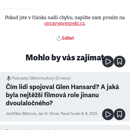
Pokud jste v článku našli chybu, napište nám prosím na
opravy@respekt.cz
.
Sdílet
Mohlo by vás zajímat
Podcasty
:
Dělníci kultury
•
52 minut
Čím lidi spojoval Glen Hansard? A jaká
byla nejtěžší filmová role jinanu
dvoulaločného?
Jindřiška Bláhová
,
Jan H. Vitvar
,
Pavel Turek
•
8. 8. 2026