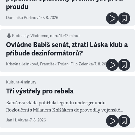
proudu
Dominika Perlínová
•
7. 8. 2026
Podcasty
:
Vládneme, nerušit
•
42 minut
Ovládne Babiš senát, ztratí Láska klub a
přibude dezinformátorů?
Kristýna Jelínková
,
František Trojan
,
Filip Zelenka
•
7. 8. 2026
Kultura
•
4
minuty
Tři výstřely pro rebela
Babišova vláda pohřbila legendu undergroundu.
Rozloučení s Milanem Knížákem doprovodily vojenské
salvy i kritika pokrokářů
Jan H. Vitvar
•
7. 8. 2026