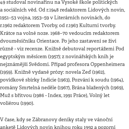
49 studoval novinařinu na Vysoké škole politických
a sociálních věd. Od r.1948 redaktorem Lidových novin,
1951–53 vojna, 1953–59 v Literárních novinách, do
r.1962 redaktorem Tvorby, od r.1963 Kulturní tvorby.
Krátce na volné noze. 1968–70 vedoucím redaktorem
dvouměsíčníku Orientace. Po jeho zastavení se živí
různě - viz recenze. Knižně debutoval reportážemi Pod
egyptským měsícem (1957); z novinářských knih je
nejznámější Svědomí. Případ profesora Oppenheimera
(1959). Knižně vydané prózy: novela Zeď (1962),
povídkové sbírky Indicie (1963), Pozvání k soudu (1964),
romány Smrtelná neděle (1967), Brána blažených (1969),
Muž s břitvou (1986 - Index, 1991 Práce), Volný let
voliérou (1990).
V čase, kdy se Zábranovy deníky staly ve vánoční
anketě Lidových novin knihou roku 1992 a pozorní