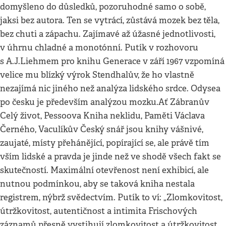
domyšleno do důsledků, pozoruhodné samo o sobě,
jaksi bez autora. Ten se vytrácí, zůstává mozek bez těla,
bez chuti a zápachu. Zajímavé až úžasné jednotlivosti,
v úhrnu chladné a monotónní. Putík v rozhovoru
s A.J.Liehmem pro knihu Generace v září 1967 vzpomíná
velice mu blízký výrok Stendhalův, že ho vlastně
nezajímá nic jiného než analýza lidského srdce. Odysea
po česku je především analýzou mozku.Ať Zábranův
Celý život, Pessoova Kniha neklidu, Paměti Václava
Černého, Vaculíkův Český snář jsou knihy vášnivé,
zaujaté, místy přehánějící, popírající se, ale právě tím
vším lidské a pravda je jinde než ve shodě všech fakt se
skutečností. Maximální otevřenost není exhibicí, ale
nutnou podmínkou, aby se taková kniha nestala
registrem, nýbrž svědectvím. Putík to ví: „Zlomkovitost,
útržkovitost, autentičnost a intimita Frischových
záznamů přesně vystihují zlomkovitost a útržkovitost