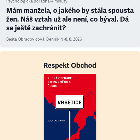
Psychologická poradna
•
4
minuty
Mám manžela, o jakého by stála spousta
žen. Náš vztah už ale není, co býval. Dá
se ještě zachránit?
Beáta Obradovičová
,
Denník N
•
8. 8. 2026
Respekt Obchod