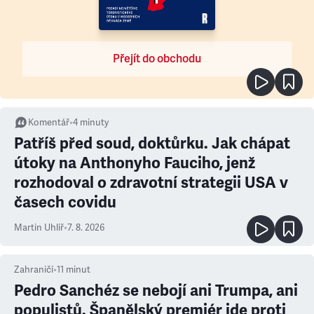
Přejít do obchodu
Komentář
•
4
minuty
Patříš před soud, doktůrku. Jak chápat
útoky na Anthonyho Fauciho, jenž
rozhodoval o zdravotní strategii USA v
časech covidu
Martin Uhlíř
•
7. 8. 2026
Zahraničí
•
11
minut
Pedro Sanchéz se nebojí ani Trumpa, ani
populistů. Španělský premiér jde proti