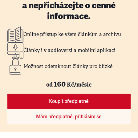
a nepřicházejte o cenné
informace.
Online přístup ke všem článkům a archivu
Články i v audioverzi a mobilní aplikaci
Možnost odemknout články pro blízké
160
od
Kč/měsíc
Koupit předplatné
Mám předplatné, přihlásím se