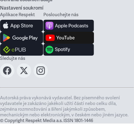
Nastavení soukromí
Aplikace Respekt
Poslouchejte nás
Sledujte nás
Autorská práva vykonává vydavatel. Bez písemného svolení
vydavatele je zakázáno jakékoli užití částí nebo celku díla,
zejména rozmnožování a šíření jakýmkoli způsobem,
mechanickým nebo elektronickým, v českém nebo jiném jazyce.
© Copyright Respekt Media a.s. ISSN 1801-1446