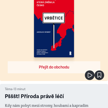
Přejít do obchodu
Téma
•
13
minut
Pšššt! Příroda právě léčí
Kdy nám pobyt mezi stromy, houbami a kapradím