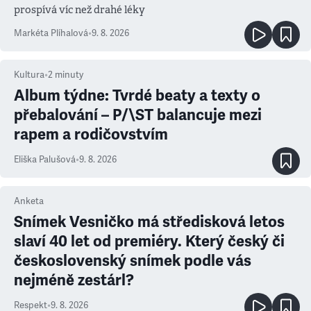
prospívá víc než drahé léky
Markéta Plíhalová
•
9. 8. 2026
Kultura
•
2
minuty
Album týdne: Tvrdé beaty a texty o
přebalování – P/\ST balancuje mezi
rapem a rodičovstvím
Eliška Palušová
•
9. 8. 2026
Anketa
Snímek Vesničko má středisková letos
slaví 40 let od premiéry. Který český či
československý snímek podle vás
nejméně zestárl?
Respekt
•
9. 8. 2026