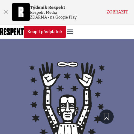
Týdeník Respekt
×
ZOBRAZIT
Respekt Media
ZDARMA - na Google Play
Koupit předplatné