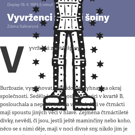
Dopisy
•
19. 4. 1993
•
5
minut
Vyvrženci z větší špíny
Zdena Salivarová
V
yvrženci z větší špíny
Buržoazie, vystěhovat, zlikvidovat, vyhnat na okraj
společnosti. Seděla jsem v poslední lavici v kvartě B,
poslouchala a neposlouchala výklad, děti ve čtrnácti
mají spoustu jiných věcí v hlavě. Zejména čtrnáctileté
dívky, nevědí, čí jsou, jestli ještě maminčiny nebo koho,
něco se s nimi děje, mají v noci divné sny, nikdo jim je