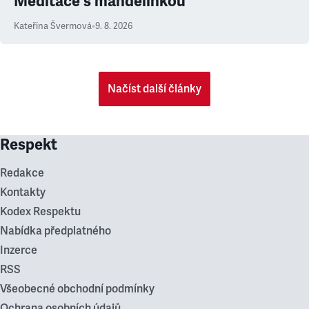
Meditace s mandelinkou
Kateřina Švermová
•
9. 8. 2026
Načíst další články
Respekt
Redakce
Kontakty
Kodex Respektu
Nabídka předplatného
Inzerce
RSS
Všeobecné obchodní podmínky
Ochrana osobních údajů