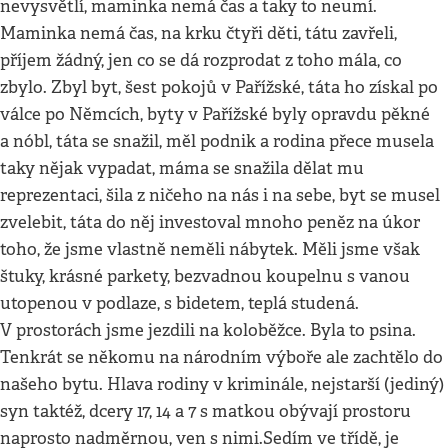
nevysvětlí, maminka nemá čas a taky to neumí.
Maminka nemá čas, na krku čtyři děti, tátu zavřeli,
příjem žádný, jen co se dá rozprodat z toho mála, co
zbylo. Zbyl byt, šest pokojů v Pařížské, táta ho získal po
válce po Němcích, byty v Pařížské byly opravdu pěkné
a nóbl, táta se snažil, měl podnik a rodina přece musela
taky nějak vypadat, máma se snažila dělat mu
reprezentaci, šila z ničeho na nás i na sebe, byt se musel
zvelebit, táta do něj investoval mnoho peněz na úkor
toho, že jsme vlastně neměli nábytek. Měli jsme však
štuky, krásné parkety, bezvadnou koupelnu s vanou
utopenou v podlaze, s bidetem, teplá studená.
V prostorách jsme jezdili na koloběžce. Byla to psina.
Tenkrát se někomu na národním výboře ale zachtělo do
našeho bytu. Hlava rodiny v kriminále, nejstarší (jediný)
syn taktéž, dcery 17, 14 a 7 s matkou obývají prostoru
naprosto nadměrnou, ven s nimi.Sedím ve třídě, je