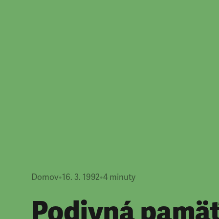
Domov
•
16. 3. 1992
•
4
minuty
Podivná pamä