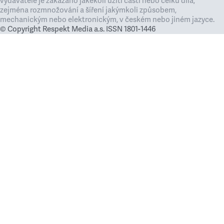
vydavatele je zakázáno jakékoli užití částí nebo celku díla,
zejména rozmnožování a šíření jakýmkoli způsobem,
mechanickým nebo elektronickým, v českém nebo jiném jazyce.
© Copyright Respekt Media a.s. ISSN 1801-1446