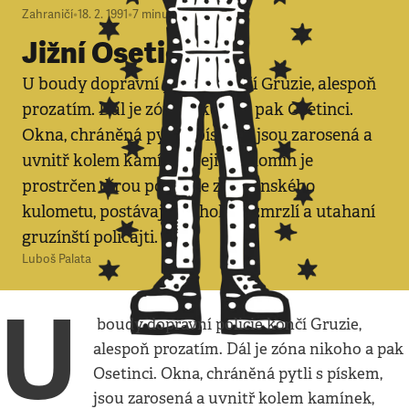
Zahraničí
•
18. 2. 1991
•
7
minut
Jižní Osetie
U boudy dopravní policie končí Gruzie, alespoň
prozatím. Dál je zóna nikoho a pak Osetinci.
Okna, chráněná pytli s pískem, jsou zarosená a
uvnitř kolem kamínek, jejichž komín je
prostrčen dírou po střele z osetinského
kulometu, postávají neoholení, zmrzlí a utahaní
gruzínští policajti.
Luboš Palata
U
boudy dopravní policie končí Gruzie,
alespoň prozatím. Dál je zóna nikoho a pak
Osetinci. Okna, chráněná pytli s pískem,
jsou zarosená a uvnitř kolem kamínek,