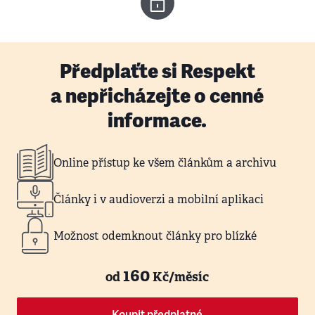
Předplaťte si Respekt
a nepřicházejte o cenné
informace.
Online přístup ke všem článkům a archivu
Články i v audioverzi a mobilní aplikaci
Možnost odemknout články pro blízké
160
od
Kč/měsíc