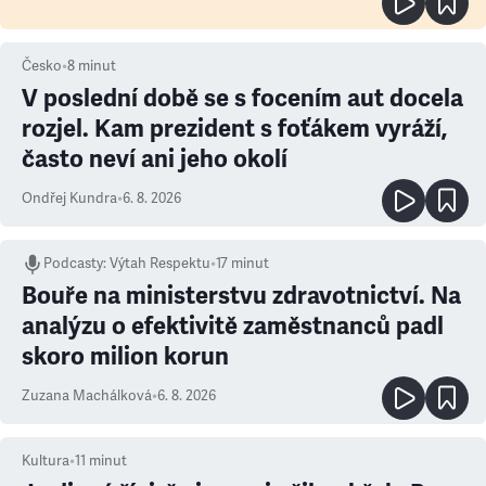
Česko
•
8
minut
V poslední době se s focením aut docela
rozjel. Kam prezident s foťákem vyráží,
často neví ani jeho okolí
Ondřej Kundra
•
6. 8. 2026
Podcasty
:
Výtah Respektu
•
17 minut
Bouře na ministerstvu zdravotnictví. Na
analýzu o efektivitě zaměstnanců padl
skoro milion korun
Zuzana Machálková
•
6. 8. 2026
Kultura
•
11
minut