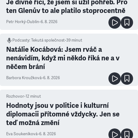
Je divné říci, že jsem si užil pohřeb. Pro
ten Glenův to ale platilo stoprocentně
Petr Horký
•
Dublin
•
6. 8. 2026
Podcasty
:
Tekutá společnost
•
39 minut
Natálie Kocábová: Jsem rváč a
nenávidím, když mi někdo říká ne a v
něčem brání
Barbora Kroužková
•
6. 8. 2026
Rozhovor
•
12
minut
Hodnoty jsou v politice i kulturní
diplomacii přítomné vždycky. Jen se
teď možná změní
Eva Soukeníková
•
6. 8. 2026