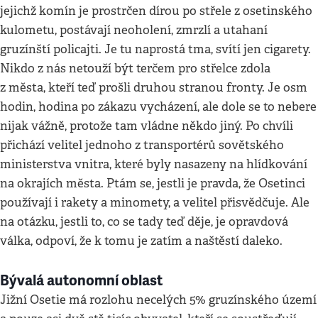
jejichž komín je prostrčen dírou po střele z osetinského
kulometu, postávají neoholení, zmrzlí a utahaní
gruzínští policajti. Je tu naprostá tma, svítí jen cigarety.
Nikdo z nás netouží být terčem pro střelce zdola
z města, kteří teď prošli druhou stranou fronty. Je osm
hodin, hodina po zákazu vycházení, ale dole se to nebere
nijak vážně, protože tam vládne někdo jiný. Po chvíli
přichází velitel jednoho z transportérů sovětského
ministerstva vnitra, které byly nasazeny na hlídkování
na okrajích města. Ptám se, jestli je pravda, že Osetinci
používají i rakety a minomety, a velitel přisvědčuje. Ale
na otázku, jestli to, co se tady teď děje, je opravdová
válka, odpoví, že k tomu je zatím a naštěstí daleko.
Bývalá autonomní oblast
Jižní Osetie má rozlohu necelých 5% gruzínského území