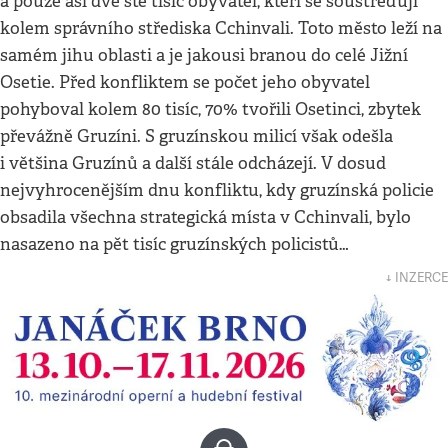
a pouze asi dvě stě tisíc obyvatel, kteří se soustřeďují
kolem správního střediska Cchinvali. Toto město leží na
samém jihu oblasti a je jakousi branou do celé Jižní
Osetie. Před konfliktem se počet jeho obyvatel
pohyboval kolem 80 tisíc, 70% tvořili Osetinci, zbytek
převážně Gruzíni. S gruzínskou milicí však odešla
i většina Gruzínů a další stále odcházejí. V dosud
nejvyhrocenějším dnu konfliktu, kdy gruzínská policie
obsadila všechna strategická místa v Cchinvali, bylo
nasazeno na pět tisíc gruzínských policistů…
↓ INZERCE