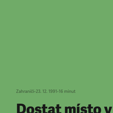
Zahraničí
•
23. 12. 1991
•
16
minut
Dostat místo v