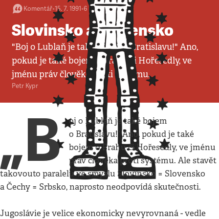
Komentář
•
15. 7. 1991
•
6
minut
Slovinsko a Slovensko
"Boj o Lublaň je také bojem o Bratislavu!" Ano,
pokud je také bojem o Prahu či Hořesedly, ve
jménu práv člověka proti systému.
Petr Kypr
„B
oj o Lublaň je také bojem
o Bratislavu!“ Ano, pokud je také
bojem o Prahu či Hořesedly, ve jménu
práv člověka proti systému. Ale stavět
takovouto paralelu ve smyslu Slovinsko = Slovensko
a Čechy = Srbsko, naprosto neodpovídá skutečnosti.
Jugoslávie je velice ekonomicky nevyrovnaná - vedle