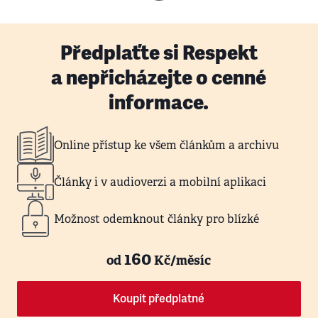
Předplaťte si Respekt
a nepřicházejte o cenné
informace.
Online přístup ke všem článkům a archivu
Články i v audioverzi a mobilní aplikaci
Možnost odemknout články pro blízké
160
od
Kč/měsíc
Koupit předplatné