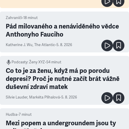
Zahraničí
•
18
minut
Pád milovaného a nenáviděného vědce
Anthonyho Fauciho
Katherine J. Wu
,
The Atlantic
•
5. 8. 2026
Podcasty
:
Ženy XYZ
•
54 minut
Co to je za ženu, když má po porodu
depresi? Proč je nutné začít brát vážně
duševní zdraví matek
Silvie Lauder
,
Markéta Plíhalová
•
5. 8. 2026
Hudba
•
7
minut
Mezi popem a undergroundem jsou ty