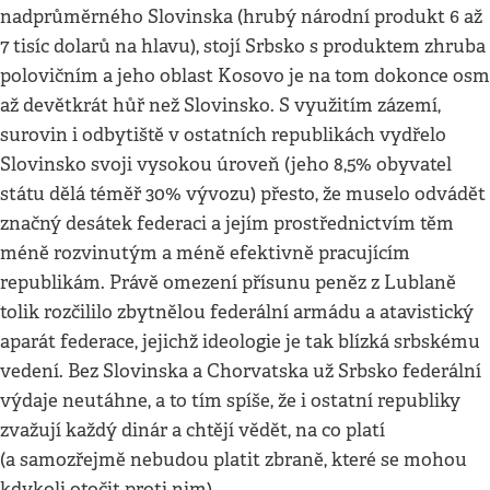
nadprůměrného Slovinska (hrubý národní produkt 6 až
7 tisíc dolarů na hlavu), stojí Srbsko s produktem zhruba
polovičním a jeho oblast Kosovo je na tom dokonce osm
až devětkrát hůř než Slovinsko. S využitím zázemí,
surovin i odbytiště v ostatních republikách vydřelo
Slovinsko svoji vysokou úroveň (jeho 8,5% obyvatel
státu dělá téměř 30% vývozu) přesto, že muselo odvádět
značný desátek federaci a jejím prostřednictvím těm
méně rozvinutým a méně efektivně pracujícím
republikám. Právě omezení přísunu peněz z Lublaně
tolik rozčililo zbytnělou federální armádu a atavistický
aparát federace, jejichž ideologie je tak blízká srbskému
vedení. Bez Slovinska a Chorvatska už Srbsko federální
výdaje neutáhne, a to tím spíše, že i ostatní republiky
zvažují každý dinár a chtějí vědět, na co platí
(a samozřejmě nebudou platit zbraně, které se mohou
kdykoli otočit proti nim).