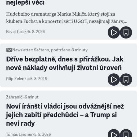
nejlepší věci
Hudebního dramaturga Marka Mikiče, který stojí za
klubem Fuchs2 a koncertní sérií UGOT, nezajímají žánry,
ale atmosféra
Pavel Turek
•
5. 8. 2026
Newsletter
:
Sečteno, podtrženo
•
3
minuty
Dříve bezplatně, dnes s přirážkou. Jak
nové náklady ovlivňují životní úroveň
Filip Zelenka
•
5. 8. 2026
Zahraničí
•
6
minut
Noví íránští vládci jsou odvážnější než
jejich zabití předchůdci – a Trump si
neví rady
Tomáš Lindner
•
5. 8. 2026