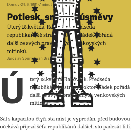
Domov
•
24. 6. 1991
•
7
minut
Potlesk, smích a úsměvy
Úterý 18.května, Rakovník. Předseda
republikánské strany doktor Sládek pořádá
další ze svých pravidelných venkovských
mítinků.
Jaroslav Spurný
,
Jan Brabec
Ú
terý 18.května, Rakovník. Předseda
republikánské strany doktor Sládek pořádá
další ze svých pravidelných venkovských
mítinků.
Sál s kapacitou čtyři sta míst je vyprodán, před budovou
očekává příjezd šéfa republikánů dalších sto padesát lidí.