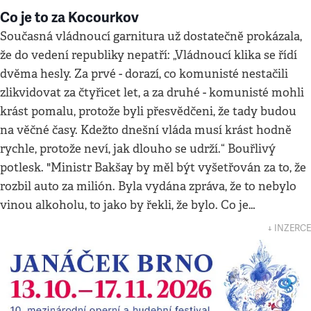
Co je to za Kocourkov
Současná vládnoucí garnitura už dostatečně prokázala,
že do vedení republiky nepatří: „Vládnoucí klika se řídí
dvěma hesly. Za prvé - dorazí, co komunisté nestačili
zlikvidovat za čtyřicet let, a za druhé - komunisté mohli
krást pomalu, protože byli přesvědčeni, že tady budou
na věčné časy. Kdežto dnešní vláda musí krást hodně
rychle, protože neví, jak dlouho se udrží.“ Bouřlivý
potlesk. "Ministr Bakšay by měl být vyšetřován za to, že
rozbil auto za milión. Byla vydána zpráva, že to nebylo
vinou alkoholu, to jako by řekli, že bylo. Co je…
↓ INZERCE