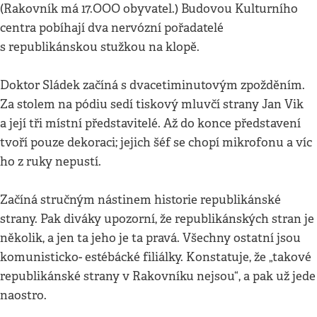
(Rakovník má 17.OOO obyvatel.) Budovou Kulturního
centra pobíhají dva nervózní pořadatelé
s republikánskou stužkou na klopě.
Doktor Sládek začíná s dvacetiminutovým zpožděním.
Za stolem na pódiu sedí tiskový mluvčí strany Jan Vik
a její tři místní představitelé. Až do konce představení
tvoří pouze dekoraci; jejich šéf se chopí mikrofonu a víc
ho z ruky nepustí.
Začíná stručným nástinem historie republikánské
strany. Pak diváky upozorní, že republikánských stran je
několik, a jen ta jeho je ta pravá. Všechny ostatní jsou
komunisticko- estébácké filiálky. Konstatuje, že „takové
republikánské strany v Rakovníku nejsou“, a pak už jede
naostro.