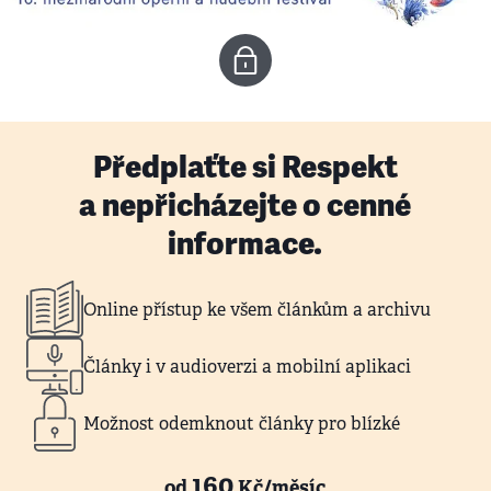
Předplaťte si Respekt
a nepřicházejte o cenné
informace.
Online přístup ke všem článkům a archivu
Články i v audioverzi a mobilní aplikaci
Možnost odemknout články pro blízké
160
od
Kč/měsíc