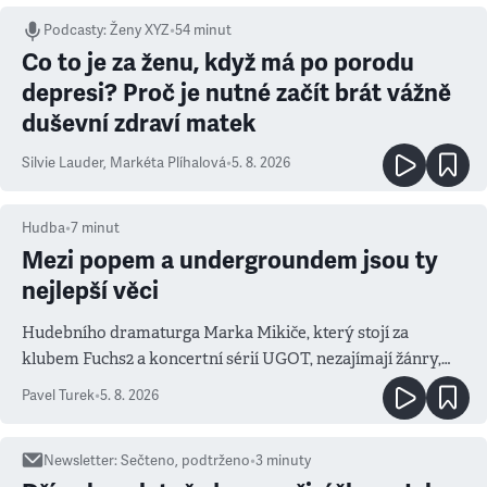
Podcasty
:
Ženy XYZ
•
54 minut
Co to je za ženu, když má po porodu
depresi? Proč je nutné začít brát vážně
duševní zdraví matek
Silvie Lauder
,
Markéta Plíhalová
•
5. 8. 2026
Hudba
•
7
minut
Mezi popem a undergroundem jsou ty
nejlepší věci
Hudebního dramaturga Marka Mikiče, který stojí za
klubem Fuchs2 a koncertní sérií UGOT, nezajímají žánry,
ale atmosféra
Pavel Turek
•
5. 8. 2026
Newsletter
:
Sečteno, podtrženo
•
3
minuty