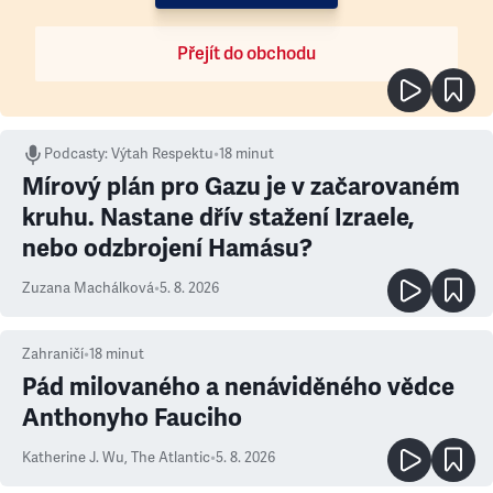
Přejít do obchodu
Podcasty
:
Výtah Respektu
•
18 minut
Mírový plán pro Gazu je v začarovaném
kruhu. Nastane dřív stažení Izraele,
nebo odzbrojení Hamásu?
Zuzana Machálková
•
5. 8. 2026
Zahraničí
•
18
minut
Pád milovaného a nenáviděného vědce
Anthonyho Fauciho
Katherine J. Wu
,
The Atlantic
•
5. 8. 2026