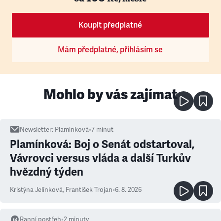
Koupit předplatné
Mám předplatné, přihlásím se
Mohlo by vás zajímat
Newsletter
:
Plamínková
•
7
minut
Plamínková: Boj o Senát odstartoval,
Vávrovci versus vláda a další Turkův
hvězdný týden
Kristýna Jelínková
,
František Trojan
•
6. 8. 2026
Ranní postřeh
•
2
minuty