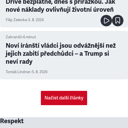
Dříve bezplatně, dnes s přirážkou. Jak
nové náklady ovlivňují životní úroveň
Filip Zelenka
•
5. 8. 2026
Zahraničí
•
6
minut
Noví íránští vládci jsou odvážnější než
jejich zabití předchůdci – a Trump si
neví rady
Tomáš Lindner
•
5. 8. 2026
Načíst další články
Respekt